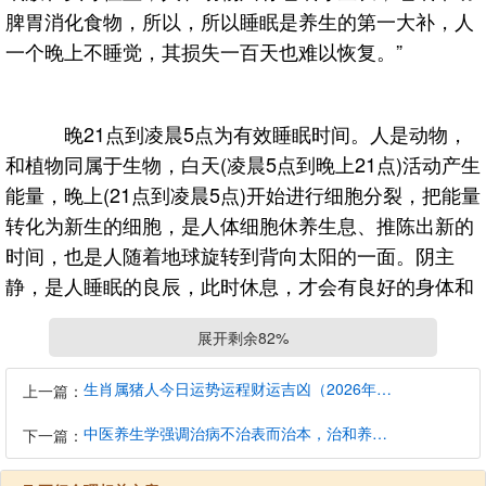
脾胃消化食物，所以，所以睡眠是养生的第一大补，人
一个晚上不睡觉，其损失一百天也难以恢复。”
晚21点到凌晨5点为有效睡眠时间。人是动物，
和植物同属于生物，白天(凌晨5点到晚上21点)活动产生
能量，晚上(21点到凌晨5点)开始进行细胞分裂，把能量
转化为新生的细胞，是人体细胞休养生息、推陈出新的
时间，也是人随着地球旋转到背向太阳的一面。阴主
静，是人睡眠的良辰，此时休息，才会有良好的身体和
精神状态。这和睡觉多的婴儿长得胖、长得快，而爱闹
展开剩余82%
觉的孩子发育不良是一样的道理。养生就是用大量的健
康细胞去取代腐败的细胞，如一夜睡不着就换不了新细
生肖属猪人今日运势运程财运吉凶（2026年8月9日）详解查询
上一篇：
胞。如果说白天消亡一百万个细胞，一晚上只补回来五
中医养生学强调治病不治表而治本，治和养兼顾是有必要的
十万个细胞，这时你的身体就会出现亏空，时间长了，
下一篇：
人就糠了，像糠萝卜似的。为什么世上有百岁老人呢?