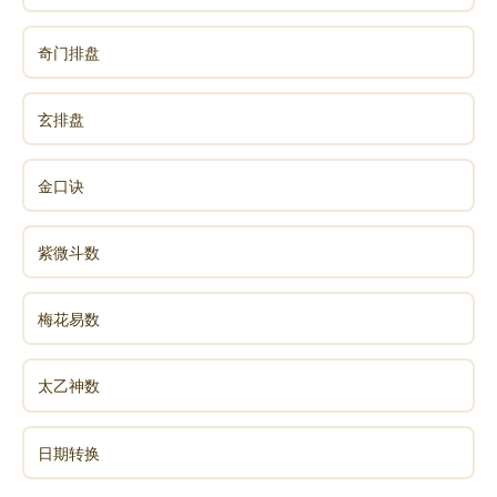
睡觉要关窗，不能开风扇、不能开空调，人生病
很多都与此有关，因为人在睡眠之中，气血流通缓慢，
奇门排盘
体温下降，人体会在表面形成一种阳气层，这种阳气层
它使人叫“鬼魅不侵”，什么意思呢，阳气足的人，不做
玄排盘
恶梦，就是这种阳气，占了上风。开空调，开风扇，情
况就不一样了，开窗户，窗户走的是风，风入的是筋，
金口诀
如果开空调，也有风，风入筋，寒入骨，早上起来，身
上发黄，脸发黄，脖子后面那条筋发硬，骨节酸痛，甚
紫微斗数
至有人就开始发烧，这就是风和寒侵入到了筋和骨头里
的缘故，这也就是气受伤了。如果热，把房门打开，把
窗户关上，效果就差了一点，但是他不至于第二天早上
梅花易数
起来浑身乏力，后背僵硬。
太乙神数
所以，睡觉要尽量早睡，睡得晚，伤了少阳之
日期转换
气，必然第二天是疲倦无力，要关上窗户，不开空调、
电扇，保护阳气。