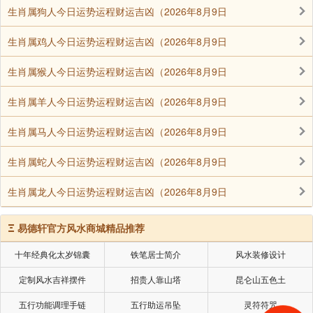
二、睡眠与疾病
生肖属狗人今日运势运程财运吉凶（2026年8月9日
生肖属鸡人今日运势运程财运吉凶（2026年8月9日
现代的生活习惯和生活方式给人们的身体带来了
生肖属猴人今日运势运程财运吉凶（2026年8月9日
很多负面影响形成“四大病”：水果病、冰箱病、电视电
脑病、熬夜病。肝脏有一特点：卧则回血，坐立向外供
生肖属羊人今日运势运程财运吉凶（2026年8月9日
血。
生肖属马人今日运势运程财运吉凶（2026年8月9日
生肖属蛇人今日运势运程财运吉凶（2026年8月9日
子时(23：00—1：00)，其实23点就是新的一天
生肖属龙人今日运势运程财运吉凶（2026年8月9日
的开始，并不是0点开始的，这是我们犯的误识。23点
胆经开了，如若不睡，大伤胆气，全身脏腑功能下降，
Ξ
易德轩官方风水商城精品推荐
代谢力、免疫力纷纷下降，人体机能大大降低，易患各
种精神疾病，比如抑郁症、精神分裂症、强迫症、躁动
十年经典化太岁锦囊
铁笔居士简介
风水装修设计
症等。胆经渐旺人如不卧，胆汁更替不利，过浓而结晶
定制风水吉祥摆件
招贵人靠山塔
昆仑山五色土
成石，久之即得胆结石，如果把胆给摘了，一摘就胆怯
五行功能调理手链
五行助运吊坠
灵符符咒
了，全身的免疫力下降了50%以上，所以不能摘，要用