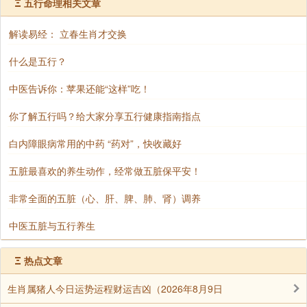
Ξ
五行命理相关文章
因为他们每晚都在21点钟准时睡觉。
解读易经： 立春生肖才交换
植物吸收阳光的能量，夜里生长，所以夜晚在农
什么是五行？
村的庄稼地里可听到拔节的声音。人类和植物同属于生
中医告诉你：苹果还能“这样”吃！
物，细胞分裂的时间段大致相同，错过夜里睡觉的良
辰，细胞的新生远赶不上消亡，人就会过早的衰老或患
你了解五行吗？给大家分享五行健康指南指点
病，人要顺其自然，就应跟着太阳走，即天醒我醒，天
白内障眼病常用的中药 “药对”，快收藏好
睡我睡。人在太阳面前小如微尘，“与太阳对着干”是愚
五脏最喜欢的养生动作，经常做五脏保平安！
蠢的选择，迟早会被太阳巨大的引力催垮。这是客观真
理。
非常全面的五脏（心、肝、脾、肺、肾）调养
中医五脏与五行养生
睡眠不好是一个综合性的问题，如肝火过盛，睡
Ξ
热点文章
觉警觉;胃火过剩，睡觉不安;肝阴不足，睡觉劳累。
生肖属猪人今日运势运程财运吉凶（2026年8月9日