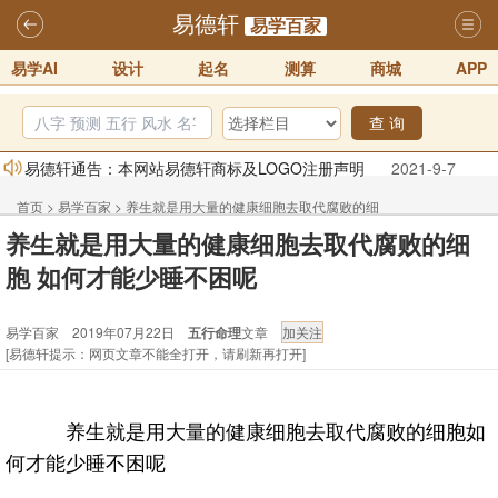
易德轩
易学百家
易学AI
设计
起名
测算
商城
APP
查 询
易德轩通告：本网站易德轩商标及LOGO注册声明
2021-9-7
易德轩易学ai，ai批八字紫微命理相学，ai智能体客服系统开通，欢迎
首页
>
易学百家
>
养生就是用大量的健康细胞去取代腐败的细
体验！！
2025-07-01
养生就是用大量的健康细胞去取代腐败的细
胞 如何才能少睡不困呢
易德轩网重构及升能完成，欢迎大家来体验新程序及感觉！！
胞 如何才能少睡不困呢
2025-07-01
易学百家 2019年07月22日
五行命理
文章
2026年化太岁锦囊属马、鼠、牛、龙、兔、狗、鸡生肖化太岁开始预
[易德轩提示：网页文章不能全打开，请刷新再打开]
订！！
2025-10-01
2026丙午年铁笔居士精批年运说明
2025-10-12
养生就是用大量的健康细胞去取代腐败的细胞如
易德轩首席风水大师铁笔居士简介！！
2021-9-2
何才能少睡不困呢