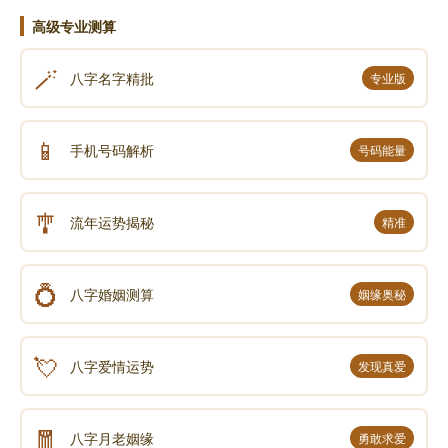
高级专业测算
🪄
如果胃出现问题的时候，就会出现寝睡不安。如
八字名字精批
专业版
果这个人胃阳本来就不足，过多的喝绿茶，就会出现胃
寒，胃寒的时候人是睡不好觉的，或者吃带泥沙之物过
📱
手机号码解析
号码能量
多，胃隐隐作寒，肯定是睡不好;再一个是胃热，嘴里喘
的都是热气，像这种情况也睡不好觉;再一个是胃燥，口
干舌燥，胃里感觉到燥;还有一个就是胃厚，有人吃海
🎐
流年运势揭秘
精准
鲜、吃鱼、吃炖鸡，味道好鲜美，美味不可多用，不稀
释它，也睡不好觉;再一个腹涨，也睡不着，翻来覆去也
💍
八字婚姻测算
姻缘奥秘
睡不着;再一个是胃气太虚，冒冷汗，这也睡不好觉。
💘
八字爱情运势
发现真爱
睡觉时要肢暖，因为四肢是阳之本，四肢不暖，
肯定是肾阳不足，应该在睡觉之前把手脚捂暖，手脚和
肚脐、背后的命门都要盖好。
🧧
八字月老姻缘
勇敢求爱