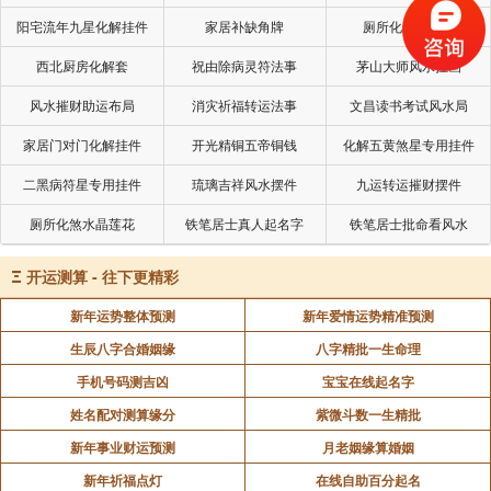
它本系统的巨大潜能把它化掉。
阳宅流年九星化解挂件
家居补缺角牌
厕所化秽气煞套
西北厨房化解套
祝由除病灵符法事
茅山大师风水挂画
风水摧财助运布局
消灾祈福转运法事
文昌读书考试风水局
丑时肝经最旺，丑时(1：00—3：00)不眠，肝无
法解除掉有毒之物，产生新鲜血液，因藏血不利，面呈
家居门对门化解挂件
开光精铜五帝铜钱
化解五黄煞星专用挂件
青色，久之易患各类肝病。肝气郁结，会易怒，头痛头
二黑病符星专用挂件
琉璃吉祥风水摆件
九运转运摧财摆件
晕，眼红眼痛，耳鸣耳聋，女性月经不调，人会目倦神
厕所化煞水晶莲花
铁笔居士真人起名字
铁笔居士批命看风水
疲，腰膝酸软，精神恍惚，重则会晕倒在大街上。过子
时不睡，会造成肝血不足，引起吐血、流鼻血、牙龈出
Ξ
开运测算 - 往下更精彩
血等出血证状。还会出现视力模糊、老花畏光、迎风流
新年运势整体预测
新年爱情运势精准预测
泪等症状，还会形成青光眼、白内障等眼疾。还会出现
生辰八字合婚姻缘
八字精批一生命理
筋痛麻木，屈伸困难，痉挛抽搐，易造成灰指甲，缺
手机号码测吉凶
宝宝在线起名字
钙，髌骨软化，癫痫病，骨质疏松等症。还会造成心脏
姓名配对测算缘分
紫微斗数一生精批
供血不足，引起心慌、心颤等症状，严重的形成心脏
病、高血压等心脑血管疾病。由于肝气太虚不能助脾胃
新年事业财运预测
月老姻缘算婚姻
消化，使人脾胃消化功能不好，表现为舌苔厚，长期以
新年祈福点灯
在线自助百分起名