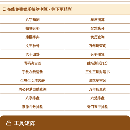
来会造成中气塌陷。肝虚导致肾亏，容易造成生殖系统
Ξ
在线免费娱乐抽签测算 - 往下更精彩
疾病。乙肝病毒携带者，是由于晚上经常不睡觉，人太
八字预测
星座测算
虚弱了，也就是说秩序太乱了，病毒已经到了细胞里
抽签运势
配对缘分
了。也就是说乙肝的病毒已经到了细胞里面。当人身体
处于最薄弱的时候就形成成肝炎，乙型肝炎就意味着将
康熙字典
黄历查询
来40%——60%的肝硬化。聪明的人是应该了解天、
文王神卦
万年历查询
地、人之间的关系!
六十四卦
运势测算
号码测吉凶
姓名测试打分
手纹在线运势
三生三世财运书
三、睡眠的方法
生男生女清宫表
眼跳测吉凶
周公解梦自助查询
万年历查询
23点至凌晨3点为子丑时，胆肝经最活跃的时
八字排盘
六爻排盘
候，肝胆要回血，“躺下去回血，站起来供血”。如果你
紫微斗数排盘
奇门遁甲排盘
每晚22点钟左右躺下，静静得不要说话，到23点的时
候，也就睡着了。肝胆开始回血，把有毒的血过滤掉，
工具矩阵