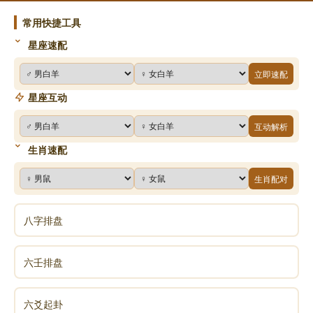
产生新鲜的血液，到一百岁也没有胆结石，也没有肝
炎、囊肿一类的病。如果你天天熬夜到1点多，肝回不
常用快捷工具
了血，有毒的血排不掉，新鲜的血生不成，胆又无法换
星座速配
胆汁，所以这些人容易得胆结石、囊肿、大三阳、小三
立即速配
阳各种病症。
星座互动
互动解析
睡前半小时最好不要讲话，一说话肺经动，然后
生肖速配
心经又动，人就容易进入兴奋状态，所以就很难入睡。
生肖配对
21：00—23：00为亥时。亥时三焦经旺，三焦
八字排盘
通百脉。亥时入眠，百脉皆得濡养，故百岁老人得共同
特点即21：00(亥时)之前入睡。女性若想长久的保持容
六壬排盘
颜娇好，应做到早睡早起。
六爻起卦