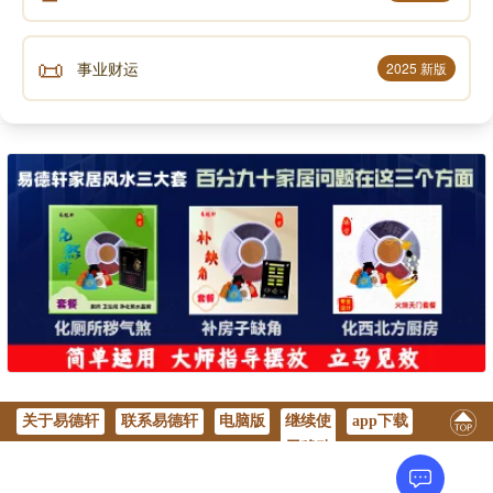
📜
睡眠法因人而异，下面介绍3种做法：1、睡觉前
事业财运
2025 新版
简单的压腿，然后在床上自然盘坐，自然呼吸，感觉全
身毛孔随呼吸一张一合，若能流泪打哈欠效果最佳，到
了想睡觉时倒下便睡。2、仰卧，自然呼吸，感觉呼吸
像春风，先融化大脚趾，然后是其他脚趾，接着脚、小
腿、大腿逐渐融化。如还未醒着，再从头做。3、入睡
快的人可右侧卧，右手掌托右耳。右掌心为火，耳为
水，二者形成水火即济，在人体中形成心肾相交。久
之，养心滋肾。
睡眠一定要早起，即使在冬天，也不可超过6点
起床，春夏秋季尽量在5点之前起床，因为人在寅时(3
关于易德轩
联系易德轩
电脑版
继续使
app下载
用移动
点—5点)肺经旺的时候起床，能够使肺气得以舒展，以
版
顺应阳气的舒长，来完成新陈代谢，肃降浊气，使肺气