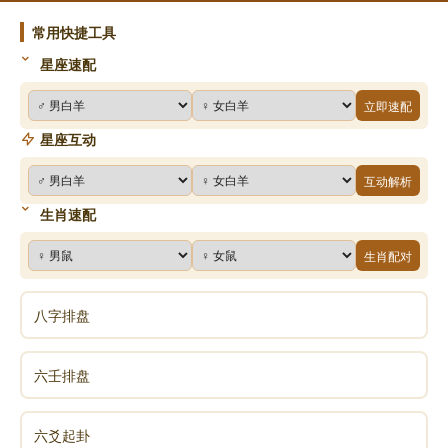
3.日昃（zè）之离，不鼓缶（fǒu）而歌，则大耋
常用快捷工具
（dié）之嗟（jiē），凶
星座速配
日昃之离：太阳偏西，就要下山了；人生就要落幕
立即速配
了。
星座互动
不鼓缶（fǒu）而歌：这个时候应该敲起锣来唱起
互动解析
歌，代表一种乐观主义精神，一种大无畏的勇者气魄。
生肖速配
生肖配对
大耋：指老年。
八字排盘
嗟：叹息；则大耋（dié）之嗟：老年人唉声叹气。
六壬排盘
人生自古谁无死，剩下的时间绝对不要在悲哀中虚
度。
六爻起卦