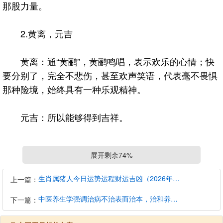
那股力量。
2.黄离，元吉
黄离：通“黄鹂”，黄鹂鸣唱，表示欢乐的心情；快
要分别了，完全不悲伤，甚至欢声笑语，代表毫不畏惧
那种险境，始终具有一种乐观精神。
元吉：所以能够得到吉祥。
《庄子至乐》篇：
展开剩余74%
庄子妻死，惠子吊之，庄子则方箕（jī）踞（jù）鼓
生肖属猪人今日运势运程财运吉凶（2026年8月7日）详解查询
上一篇：
盆而歌。
中医养生学强调治病不治表而治本，治和养兼顾是有必要的
下一篇：
惠子曰：与人居，长子老身，死不哭亦足矣，又鼓