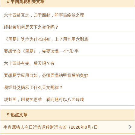
Ξ
中国周易相关文章
盆而歌，不亦甚乎！
六十四卦互之，归于四卦，即宇宙终始之理
庄子曰：不然。是其始死也，我独何能无概（gài）
经卦象能穷尽天下之变化吗？
然！察其始而本无生，非徒无生也而本无形，非徒无形
也而本无气。
《周易》爻位为什么叫初、上？用九用六到底
要想学会《周易》，先要读懂一个“几”字
杂乎芒芴（wù）之间，变而有气，气变而有形，形
变而有生；今又变而之死，是相与为春秋冬夏四时行
六十四卦有先、后天吗？有
也。
要想易学应用自如，必须弄懂纳甲背后的奥妙
人且偃（yǎn）然寝于巨室，而我噭噭（jiào）然随
易经卦爻揭示了什么天文规律？
而哭之，自以为不通乎命，故止也。
观卦画，用易学思维，看问题可以八面玲珑
Ξ
热点文章
生肖属猪人今日运势运程财运吉凶（2026年8月7日