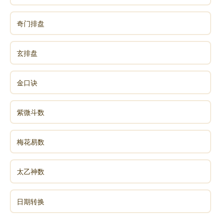
应该常常想起周希陶的那句话：人见白头嗔，我见
白头喜；多少少年亡，不到白头死。
奇门排盘
活了这么久，已经活够本了，还有啥好悲伤的。
玄排盘
凶：如果唉声叹气，那就有凶险；最简单的，养成
金口诀
爱发牢骚的习惯，身边的人全都逃光了，包括子女都跑
掉了，烦都烦死了，惨当然是惨，但哪个人不要面对最
紫微斗数
后这一刻；都像你这么弄起来，其他事情都不用处理
了，做人都不要做了；活生生把别人的世界也变成了灰
梅花易数
色，看到你还不溜之大吉吗？
太乙神数
象曰：日昃之离，何可久也。
日昃之离：太阳已经偏西了，西边的太阳快要落山
日期转换
了。