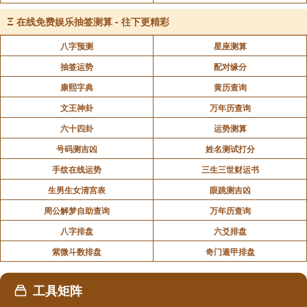
Ξ
在线免费娱乐抽签测算 - 往下更精彩
人的死去，只不过是暂时离开了这个天地而已，如
果我还悲伤欲绝的那么嚎哭，岂不是连天命变化的道理
八字预测
星座测算
我都不懂了吗。
抽签运势
配对缘分
康熙字典
黄历查询
象曰：黄离元吉，得中道也。
文王神卦
万年历查询
六十四卦
运势测算
黄离元吉：拥有乐观精神，最终获得吉祥。
号码测吉凶
姓名测试打分
手纹在线运势
三生三世财运书
得中道也：是因为保持中正之道。
生男生女清宫表
眼跳测吉凶
周公解梦自助查询
万年历查询
苏格拉底离别之刻，完全无惧于死亡，拒绝朋友和
八字排盘
六爻排盘
学生要他乞求赦免和外出逃亡的建议，饮下毒酒而死；
紫微斗数排盘
奇门遁甲排盘
并留下超级点赞金句：我去死，你们去活，究竟谁过得
更幸福，唯有神知道。
工具矩阵