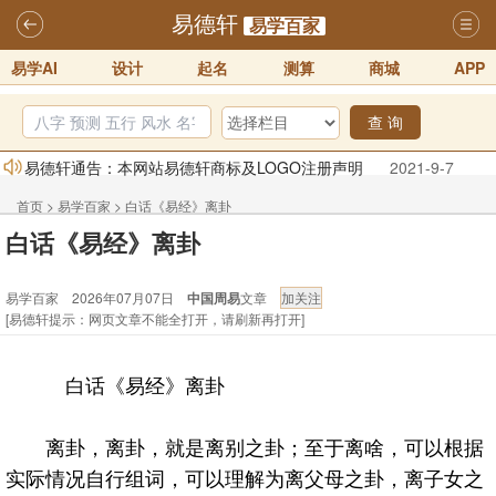
易德轩
易学百家
易学AI
设计
起名
测算
商城
APP
查 询
易德轩通告：本网站易德轩商标及LOGO注册声明
2021-9-7
易德轩易学ai，ai批八字紫微命理相学，ai智能体客服系统开通，欢迎
首页
>
易学百家
>
白话《易经》离卦
体验！！
2025-07-01
白话《易经》离卦
易德轩网重构及升能完成，欢迎大家来体验新程序及感觉！！
易学百家 2026年07月07日
中国周易
文章
2025-07-01
[易德轩提示：网页文章不能全打开，请刷新再打开]
2026年化太岁锦囊属马、鼠、牛、龙、兔、狗、鸡生肖化太岁开始预
订！！
2025-10-01
白话《易经》离卦
2026丙午年铁笔居士精批年运说明
2025-10-12
易德轩首席风水大师铁笔居士简介！！
2021-9-2
离卦，离卦，就是离别之卦；至于离啥，可以根据
实际情况自行组词，可以理解为离父母之卦，离子女之