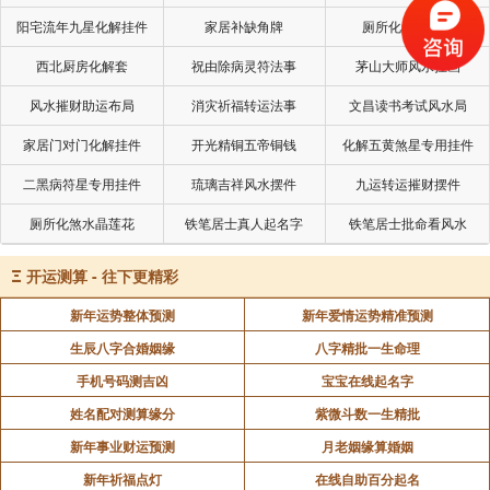
阳宅流年九星化解挂件
家居补缺角牌
厕所化秽气煞套
西北厨房化解套
祝由除病灵符法事
茅山大师风水挂画
风水摧财助运布局
消灾祈福转运法事
文昌读书考试风水局
家居门对门化解挂件
开光精铜五帝铜钱
化解五黄煞星专用挂件
二黑病符星专用挂件
琉璃吉祥风水摆件
九运转运摧财摆件
这则故事的大致意思：
厕所化煞水晶莲花
铁笔居士真人起名字
铁笔居士批命看风水
庄子老婆死了，惠子去吊唁；发现他在那里敲着脸
Ξ
开运测算 - 往下更精彩
盆唱着歌。
新年运势整体预测
新年爱情运势精准预测
生辰八字合婚姻缘
八字精批一生命理
惠子大为不解，甚至感到这行为实在不合适。
手机号码测吉凶
宝宝在线起名字
庄子说：生死变化其实就和四季交替一样，总是从
姓名配对测算缘分
紫微斗数一生精批
无到有，从有到无，互相交替，天地万物的自然规律罢
新年事业财运预测
月老姻缘算婚姻
了。
新年祈福点灯
在线自助百分起名