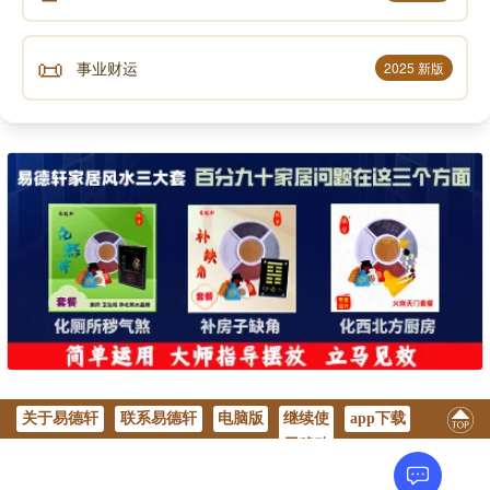
神龟虽寿，犹有竟时； 腾蛇乘雾，终为土灰。
📜
事业财运
2025 新版
老骥伏枥，志在千里； 烈士暮年，壮心不已。
盈缩之期，不但在天； 养怡之福，可得永年。
幸甚至哉，歌以咏志。
4.突如其来如，焚（fén）如，死如，弃如
突如其来：突然发生。
如：比方说；焚如：比方说家被一场大火烧没了；
死如：比方说快要死了；弃如：比方说被人抛弃了。
关于易德轩
联系易德轩
电脑版
继续使
app下载
用移动
这句话就是告诉我们，那种险境到来之时，不能仓
版