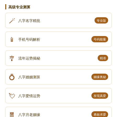
高级专业测算
何可久也：时间不会太久了。
🪄
八字名字精批
专业版
应该知道舍得之道，有生必有死，完全不需要唉声
叹气，珍惜眼下的每一天，乃至于每一刻；如果医生判
📱
手机号码解析
号码能量
定只有一天的生命，那么就把一天分成二十四小时来
过；还有二十四个小时，还早着呢。
🎐
流年运势揭秘
精准
而且你是医生，又不是判官，你说一天就一天啊；
这世界上实在有太多案例了，明明宣判只有几个月，结
💍
果多活了几十年；比方说世界闻名的天体物理学家霍
八字婚姻测算
姻缘奥秘
金，21岁的时候，医生就诊断最多活两年，结果活到了
76岁。
💘
八字爱情运势
发现真爱
曹操的诗歌《龟虽寿》，尽显英雄气概：
🧧
八字月老姻缘
勇敢求爱