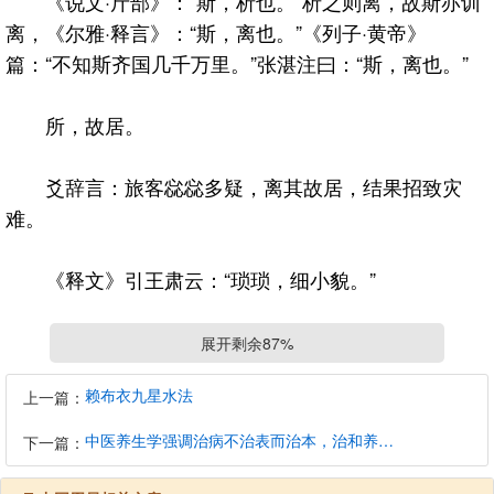
《说文·斤部》：“斯，析也。”析之则离，故斯亦训
离，《尔雅·释言》：“斯，离也。”《列子·黄帝》
篇：“不知斯齐国几千万里。”张湛注曰：“斯，离也。”
所，故居。
爻辞言：旅客惢惢多疑，离其故居，结果招致灾
难。
《释文》引王肃云：“琐琐，细小貌。”
六二：旅即次，怀其资，得童仆，贞。
展开剩余87%
赖布衣九星水法
上一篇：
即，就也。
中医养生学强调治病不治表而治本，治和养兼顾是有必要的
下一篇：
次，客舍，旅馆。