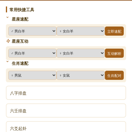
时焚其居宅，“旅人先笑后号咷”，谓王亥先逞淫乐，后
临被杀而大哭，“丧牛于易”，谓王亥失其牛于易
常用快捷工具
国；“凶”，谓王亥遭遇凶祸。
星座速配
立即速配
本卦前五爻爻辞应皆记王亥之故事。
星座互动
《殷商六百年》（天地出版社）第48—49页
互动解析
生肖速配
《传》解
生肖配对
李白在《春夜宴桃李园序》曰：“天地者，万物之逆
旅。”其实在历史的长河中，人人皆如过客一样暂时寄寓
八字排盘
于一时一地，所以《旅》卦至上九就有“鸟焚其巢”之
象，其象喻小则为旅行之所失，喻大则实为人生之终
六壬排盘
极。范仲淹对此卦有很好的论述：“夫旅人之志，卑则自
辱，高则见嫉；能执其中，可谓智矣。是故初‘琐琐’而
六爻起卦