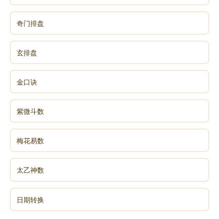
四‘不快’者，以其据二体之下，卑以自辱者也；三‘焚
次’而上‘焚巢’者，以其据二体之上，高而见嫉者也；
奇门排盘
二‘怀资’而五‘誉命’，柔而不失其中者也。”
玄排盘
卦辞
旅。小亨，旅贞吉。
金口诀
旅卦，艮下离上。二、五皆以阴居中，阴为小，故
紫微斗数
谓之小，以柔居中，故曰“小亨”；《旅》唯二、三爻得
正，二当位居正，故曰“贞吉”。
梅花易数
彖
太乙神数
《彖》曰：“旅小亨”，柔得中乎外，而顺乎刚，止
日期转换
而丽乎明，是以“小亨旅贞吉”也。旅之时义大矣哉！