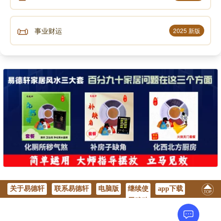
《象》曰：山上有火，旅。君子以明慎用刑而不留
狱。
📜
事业财运
2025 新版
《大象》与《彖》、《序》、《杂》不同，别设一
义，亦与卦爻辞远隔。盖仍拘于刑网之象，而弃卦爻辞
不顾，另立议论。卦名为后人追题，初与卦象本不相
干；《大象》只释卦象，初亦与卦名无涉也。如《丰》
卦《大象》说“折狱致刑”、《旅》卦说刑、狱，皆与
丰、旅之字义无关。
艮为山在下，离为火在上，故曰“山上有火”。君
子，指九三。离为“明”，艮为“慎”，故曰“明慎”。互卦
兑，兑为“刑”。六二至六五有大坎之象，坎为狱，
《旅》成而坎毁，因《旅》有“明慎”毁狱之象，故曰“不
关于易德轩
联系易德轩
电脑版
继续使
app下载
留狱”。
用移动
版