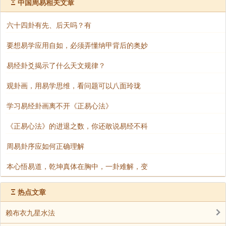
Ξ
中国周易相关文章
《集解》引虞翻曰：“即，就；次，舍也。”《广雅·
六十四卦有先、后天吗？有
释诂》：“次，舍也”
要想易学应用自如，必须弄懂纳甲背后的奥妙
怀，藏于怀中。
易经卦爻揭示了什么天文规律？
《释文》：“怀其资，本或作怀其资斧。”据此资下
观卦画，用易学思维，看问题可以八面玲珑
当有斧字。资，货也；斧，铜币之作斧形者。资斧犹言
学习易经卦画离不开《正易心法》
钱币也。九四“得其资斧”正承此爻言，可为其证。
《正易心法》的进退之数，你还敢说易经不科
童仆，男奴隶。
周易卦序应如何正确理解
本心悟易道，乾坤真体在胸中，一卦难解，变
“贞”下疑有“吉”字，因转写脱去。《象传》以“无
尤”释经文之：“吉”，可证“象传”作者所据本经文“贞”下当
Ξ
热点文章
有“吉”字。
赖布衣九星水法