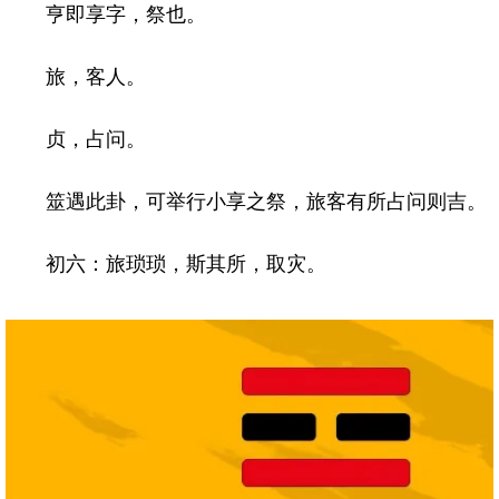
亨即享字，祭也。
旅，客人。
贞，占问。
筮遇此卦，可举行小享之祭，旅客有所占问则吉。
初六：旅琐琐，斯其所，取灾。