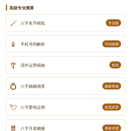
高级专业测算
六五居中，又在外卦离中，故曰“柔得中乎外”。六
五以阴柔之性顺承于上九，九为阳刚，故曰“顺乎刚”。
🪄
八字名字精批
专业版
下卦为艮，艮为止。丽，附丽。明，即外卦离。离为
火，卦象有“止”道附着于光明之象，故曰“止而丽乎明”。
失其所居，出门行旅，使其依附于光明之处，要实现这
📱
手机号码解析
号码能量
样的目标，只有具有大智慧的人才能做到，故曰“义
大”。
🎐
流年运势揭秘
精准
《彖传》说：“行旅而稍得亨通”，这是因为柔爻六
五居中于外卦离，顺从于阳刚，以静止之性附丽于光
💍
八字婚姻测算
姻缘奥秘
明，所以能“稍有亨通，行旅吉祥”。这说明行旅之时的
意义有多么的宏大啊！
💘
八字爱情运势
发现真爱
大象
🧧
八字月老姻缘
勇敢求爱