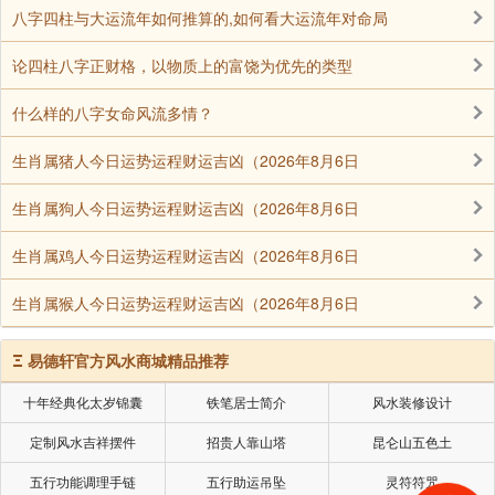
贞，占问。
八字四柱与大运流年如何推算的,如何看大运流年对命局
爻辞言：旅客来到客舍，携其钱币，买得一男奴
论四柱八字正财格，以物质上的富饶为优先的类型
隶，其事吉利，故占得此爻则吉。此乃写一古代故事。
什么样的八字女命风流多情？
九三：旅焚其次，丧其童仆，贞厉。
生肖属猪人今日运势运程财运吉凶（2026年8月6日
生肖属狗人今日运势运程财运吉凶（2026年8月6日
丧，失也。
生肖属鸡人今日运势运程财运吉凶（2026年8月6日
贞，占问。
生肖属猴人今日运势运程财运吉凶（2026年8月6日
厉，危也。
Ξ
易德轩官方风水商城精品推荐
爻辞言：旅客之住舍被火所焚，失其男奴隶，其事
十年经典化太岁锦囊
铁笔居士简介
风水装修设计
危险，故占得此爻有危险。此亦写一古代故事。
定制风水吉祥摆件
招贵人靠山塔
昆仑山五色土
五行功能调理手链
五行助运吊坠
灵符符咒