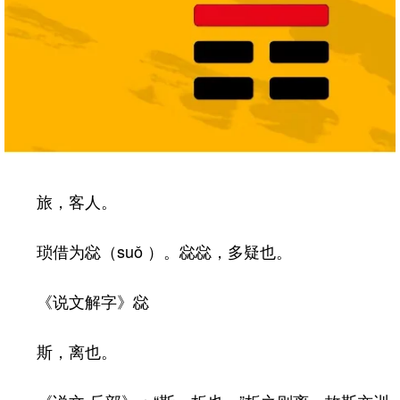
旅，客人。
琐借为惢（suǒ ）。惢惢，多疑也。
《说文解字》惢
斯，离也。