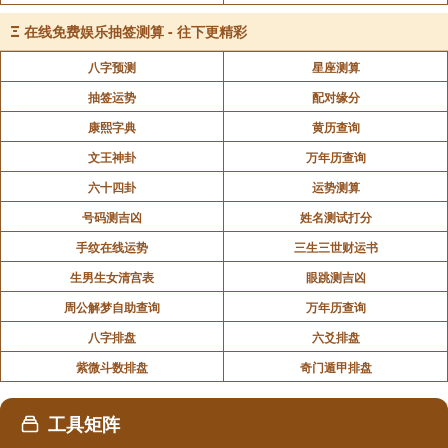
高亨先生说，亡亦可训失。“射雉一矢亡”谓射雉一
矢而中，雉带矢飞去。
Ξ
在线免费娱乐抽签测算 - 往下更精彩
八字预测
星座测算
上九：鸟焚其巢，旅人先笑后号咷，丧牛于易，
抽签运势
配对缘分
凶。
康熙字典
黄历查询
文王神卦
万年历查询
鸟焚其巢，喻旅客之居宅被焚。
六十四卦
运势测算
号码测吉凶
姓名测试打分
号咷，大哭。
手纹在线运势
三生三世财运书
生男生女清宫表
眼跳测吉凶
易，国名。此记殷之祖先王亥之故事。
周公解梦自助查询
万年历查询
王亥屡见殷虚卜辞。据《山海经·大荒东经》、《竹
八字排盘
六爻排盘
书纪年》、《楚辞·天问》所载，王亥曾作客于有易之
紫微斗数排盘
奇门遁甲排盘
国，从事畜牧牛羊，而行淫享乐，有易之君绵臣杀王
亥，而取其牛。此爻辞言“鸟焚其巢”，谓绵臣杀王亥之
工具矩阵