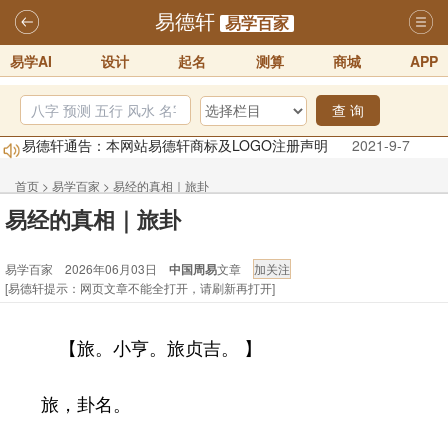
易德轩
易学百家
易学AI
设计
起名
测算
商城
APP
查 询
易德轩通告：本网站易德轩商标及LOGO注册声明
2021-9-7
易德轩易学ai，ai批八字紫微命理相学，ai智能体客服系统开通，欢迎
体验！！
2025-07-01
首页
>
易学百家
>
易经的真相｜旅卦
易经的真相｜旅卦
易德轩网重构及升能完成，欢迎大家来体验新程序及感觉！！
2025-07-01
易学百家 2026年06月03日
中国周易
文章
2026年化太岁锦囊属马、鼠、牛、龙、兔、狗、鸡生肖化太岁开始预
[易德轩提示：网页文章不能全打开，请刷新再打开]
订！！
2025-10-01
2026丙午年铁笔居士精批年运说明
2025-10-12
【旅。小亨。旅贞吉。 】
易德轩首席风水大师铁笔居士简介！！
2021-9-2
旅，卦名。