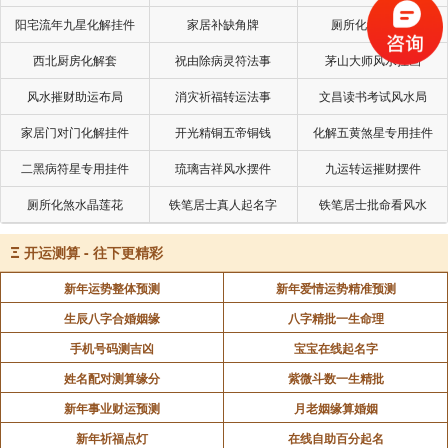
九四：旅于处，得其资斧，我心不快。
阳宅流年九星化解挂件
家居补缺角牌
厕所化秽气煞套
旅客在住舍被焚之后，又得屋而居之，前曾失其资
西北厨房化解套
祝由除病灵符法事
茅山大师风水挂画
斧，今复得之，然其心仍不快。盖住舍被焚，童仆失
风水摧财助运布局
消灾祈福转运法事
文昌读书考试风水局
去，资斧又失去，明是有人暗害之。此亦写古代故事。
家居门对门化解挂件
开光精铜五帝铜钱
化解五黄煞星专用挂件
六五：射雉，一矢亡，终以誉命。
二黑病符星专用挂件
琉璃吉祥风水摆件
九运转运摧财摆件
厕所化煞水晶莲花
铁笔居士真人起名字
铁笔居士批命看风水
雉，今名野鸡。
Ξ
开运测算 - 往下更精彩
亡，死也。
新年运势整体预测
新年爱情运势精准预测
生辰八字合婚姻缘
八字精批一生命理
此承上文之旅字而言。旅客射雉，一矢射中而雉
手机号码测吉凶
宝宝在线起名字
死，终得善射之名，受客地国君之命令予以奖赏。此亦
姓名配对测算缘分
紫微斗数一生精批
记古代故事。
新年事业财运预测
月老姻缘算婚姻
新年祈福点灯
在线自助百分起名