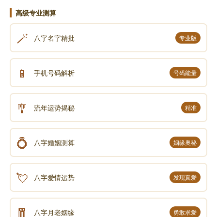
高级专业测算
《易经》第三十九卦 蹇 水山蹇 坎上艮下
🪄
八字名字精批
专业版
《易经》第四十卦 解 雷水解 震上坎下
📱
手机号码解析
号码能量
《易经》第四十一卦 损 山泽损 艮上兑下
🎐
《易经》第四十二卦 益 风雷益 巽上震下
流年运势揭秘
精准
《易经》第四十三卦 夬 泽天夬 兑上乾下
💍
八字婚姻测算
姻缘奥秘
《易经》第四十四卦 姤 天风姤 乾上巽下
💘
八字爱情运势
发现真爱
《易经》第四十五卦 萃 泽地萃 兑上坤下
🧧
八字月老姻缘
勇敢求爱
《易经》第四十六卦 升 地风升 坤上巽下