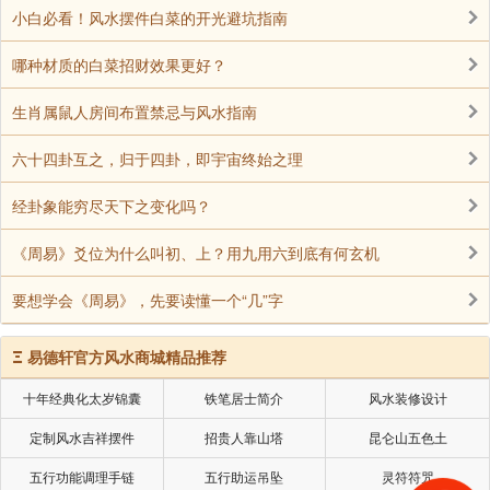
小白必看！风水摆件白菜的开光避坑指南
哪种材质的白菜招财效果更好？
生肖属鼠人房间布置禁忌与风水指南
★周易六十四卦的记忆法:
六十四卦互之，归于四卦，即宇宙终始之理
《易经》第一卦 乾 乾为天 乾上乾下
经卦象能穷尽天下之变化吗？
《易经》第二卦 坤 坤为地 坤上坤下
《周易》爻位为什么叫初、上？用九用六到底有何玄机
《易经》第三卦 屯 水雷屯 坎上震下
要想学会《周易》，先要读懂一个“几”字
Ξ
易德轩官方风水商城精品推荐
《易经》第四卦 蒙 山水蒙 艮上坎下
十年经典化太岁锦囊
铁笔居士简介
风水装修设计
《易经》第五卦 需 水天需 坎上乾下
定制风水吉祥摆件
招贵人靠山塔
昆仑山五色土
五行功能调理手链
五行助运吊坠
灵符符咒
《易经》第六卦 讼 天水讼 乾上坎下