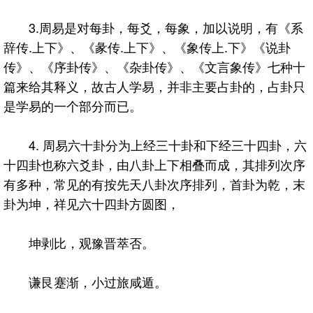
3.周易是对每卦，每爻，每象，加以说明，有《系
辞传.上下》、《彖传.上下》、《象传上.下》《说卦
传》、《序卦传》、《杂卦传》、《文言象传》七种十
篇来给其释义，故古人学易，并非主要占卦的，占卦只
是学易的一个部分而已。
4. 周易六十卦分为上经三十卦和下经三十四卦，六
十四卦也称六爻卦，由八卦上下相叠而成，其排列次序
有多种，常见的有按先天八卦次序排列，首卦为乾，末
卦为坤，祥见六十四卦方圆图，
坤剥比，观豫晋萃否。
谦艮蹇渐，小过旅咸遁。