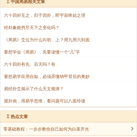
Ξ
中国周易相关文章
宫卦次图。
六十四卦互之，归于四卦，即宇宙终始之理
经卦象能穷尽天下之变化吗？
《周易》爻位为什么叫初、上？用九用六到底
要想学会《周易》，先要读懂一个“几”字
六十四卦有先、后天吗？有
要想易学应用自如，必须弄懂纳甲背后的奥妙
易经卦爻揭示了什么天文规律？
观卦画，用易学思维，看问题可以八面玲珑
Ξ
热点文章
零基础教程：一步步教你自己如何为白菜开光