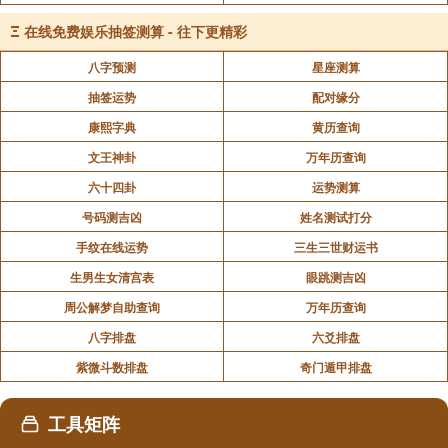
Ξ
在线免费娱乐抽签测算 - 往下更精彩
《易经》第十五卦 谦 地山谦 坤上艮下
八字预测
星座测算
抽签运势
配对缘分
《易经》第十六卦 豫 雷地豫 震上坤下
康熙字典
黄历查询
文王神卦
万年历查询
《易经》第十七卦 随 泽雷随 兑上震下
六十四卦
运势测算
《易经》第十八卦 蛊 山风蛊 艮上巽下
号码测吉凶
姓名测试打分
手纹在线运势
三生三世财运书
《易经》第十九卦 临 地泽临 坤上兑下
生男生女清宫表
眼跳测吉凶
周公解梦自助查询
万年历查询
《易经》第二十卦 观 风地观 巽上坤下
八字排盘
六爻排盘
紫微斗数排盘
奇门遁甲排盘
《易经》第二十一卦 噬嗑 火雷噬嗑 离上震下
工具矩阵
《易经》第二十二卦 贲 山火贲 艮上离下