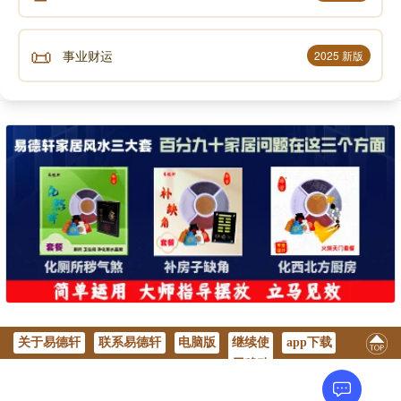
《易经》第四十七卦 困 泽水困 兑上坎下
📜
事业财运
2025 新版
《易经》第四十八卦 井 水风井 坎上巽下
《易经》第四十九卦 革 泽火革 兑上离下
《易经》第五十卦 鼎 火风鼎 离上巽下
《易经》第五十一卦 震 震为雷 震上震下
《易经》第五十二卦 艮 艮为山 艮上艮下
《易经》第五十三卦 渐 风山渐 巽上艮下
关于易德轩
联系易德轩
电脑版
继续使
app下载
用移动
版
《易经》第五十四卦 归妹 雷泽归妹 震上兑下