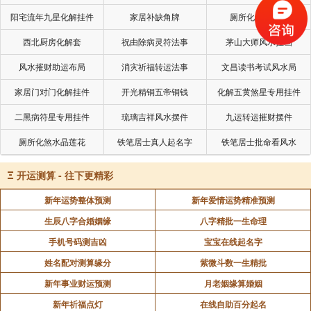
阳宅流年九星化解挂件
家居补缺角牌
厕所化秽气煞套
《易经》第七卦 师 地水师 坤上坎下
西北厨房化解套
祝由除病灵符法事
茅山大师风水挂画
风水摧财助运布局
消灾祈福转运法事
文昌读书考试风水局
《易经》第八卦 比 水地比 坎上下坤
家居门对门化解挂件
开光精铜五帝铜钱
化解五黄煞星专用挂件
《易经》第九卦 小畜 风天小畜 巽上乾下
二黑病符星专用挂件
琉璃吉祥风水摆件
九运转运摧财摆件
厕所化煞水晶莲花
铁笔居士真人起名字
铁笔居士批命看风水
《易经》第十卦 履 天泽履 乾上兑下
Ξ
开运测算 - 往下更精彩
《易经》第十一卦 泰 天地泰 坤上乾下
新年运势整体预测
新年爱情运势精准预测
生辰八字合婚姻缘
八字精批一生命理
《易经》第十二卦 否 地天否 乾上坤下
手机号码测吉凶
宝宝在线起名字
姓名配对测算缘分
紫微斗数一生精批
《易经》第十三卦 同人 天火同人 乾上离下
新年事业财运预测
月老姻缘算婚姻
新年祈福点灯
在线自助百分起名
《易经》第十四卦 大有 火天大有 离上乾下