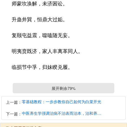
师蒙坎涣解，未济困讼。
升蛊井巽，恒鼎大过姤。
复颐屯益震，噬嗑随无妄。
明夷贲既济，家人丰离革同人。
临损节中孚，归妹睽兑履。
泰大畜，需小畜，大壮大有夬乾。
展开剩余79%
有按后天八卦次序排列的后天八卦图，即是周易六
零基础教程：一步步教你自己如何为白菜开光
上一篇：
十四卦。
中医养生学强调治病不治表而治本，治和养兼顾是有必要的
下一篇：
有按八卦卦象次序排列的西汉京方八宫卦，祥见八