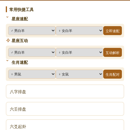
常用快捷工具
《易经》第二十三卦 剥 山地剥 艮上坤下
星座速配
《易经》第二十四卦 复 地雷复 坤上震下
立即速配
星座互动
《易经》第二十五卦 无妄 天雷无妄 乾上震下
互动解析
生肖速配
《易经》第二十六卦 大畜 山天大畜 艮上乾下
生肖配对
《易经》第二十七卦 颐 山雷颐 艮上震下
八字排盘
《易经》第二十八卦 大过 泽风大过 兑上巽下
六壬排盘
《易经》第二十九卦 坎 坎为水 坎上坎下
六爻起卦
《易经》第三十卦 离 离为火 离上离下