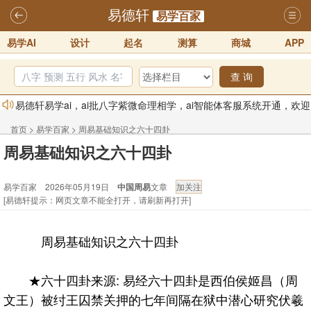
易德轩
易学百家
易学AI
设计
起名
测算
商城
APP
查 询
易德轩易学ai，ai批八字紫微命理相学，ai智能体客服系统开通，欢迎
体验！！
2025-07-01
首页
>
易学百家
>
周易基础知识之六十四卦
易德轩网重构及升能完成，欢迎大家来体验新程序及感觉！！
周易基础知识之六十四卦
2025-07-01
易学百家 2026年05月19日
中国周易
文章
2026年化太岁锦囊属马、鼠、牛、龙、兔、狗、鸡生肖化太岁开始预
[易德轩提示：网页文章不能全打开，请刷新再打开]
订！！
2025-10-01
2026丙午年铁笔居士精批年运说明
2025-10-12
周易基础知识之六十四卦
易德轩首席风水大师铁笔居士简介！！
2021-9-2
易德轩通告：本网站易德轩商标及LOGO注册声明
2021-9-7
★六十四卦来源: 易经六十四卦是西伯侯姬昌（周
文王）被纣王囚禁关押的七年间隔在狱中潜心研究伏羲