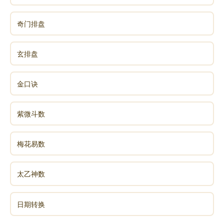
奇门排盘
《易经》第三十一卦 咸 泽山咸 兑上艮下
《易经》第三十二卦 恒 雷风恒 震上巽下
玄排盘
《易经》第三十三卦 遯 天山遯 乾上艮下
金口诀
《易经》第三十四卦 大壮 雷天大壮 震上乾下
紫微斗数
《易经》第三十五卦 晋 火地晋 离上坤下
梅花易数
《易经》第三十六卦 明夷 地火明夷 坤上离下
太乙神数
《易经》第三十七卦 家人 风火家人 巽上离下
日期转换
《易经》第三十八卦 睽 火泽睽 离上兑下