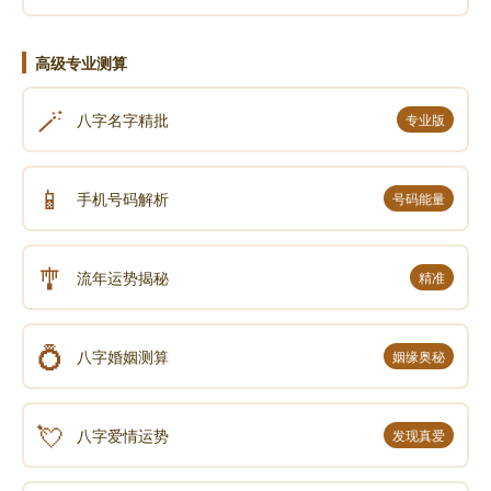
高级专业测算
🪄
八字名字精批
专业版
📱
手机号码解析
号码能量
🎐
流年运势揭秘
精准
💍
八字婚姻测算
姻缘奥秘
💘
八字爱情运势
发现真爱