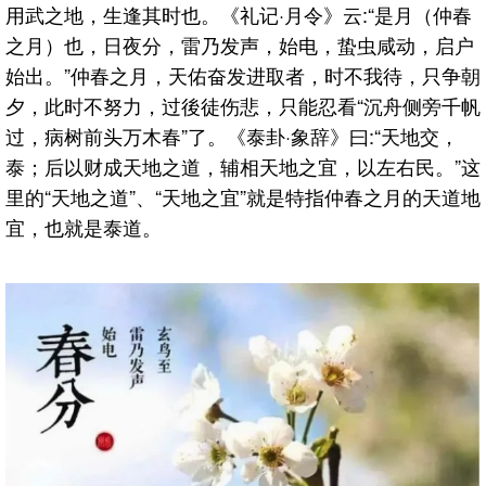
用武之地，生逢其时也。《礼记·月令》云:“是月（仲春
之月）也，日夜分，雷乃发声，始电，蛰虫咸动，启户
始出。”仲春之月，天佑奋发进取者，时不我待，只争朝
夕，此时不努力，过後徒伤悲，只能忍看“沉舟侧旁千帆
过，病树前头万木春”了。《泰卦·象辞》曰:“天地交，
泰；后以财成天地之道，辅相天地之宜，以左右民。”这
里的“天地之道”、“天地之宜”就是特指仲春之月的天道地
宜，也就是泰道。