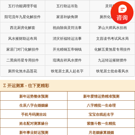
五行功能调理手链
五行助运吊坠
灵符符咒
阳宅流年九星化解挂件
家居补缺角牌
厕所化秽气煞套
西北厨房化解套
祝由除病灵符法事
茅山大师风水挂画
风水摧财助运布局
消灾祈福转运法事
文昌读书考试风水局
家居门对门化解挂件
开光精铜五帝铜钱
化解五黄煞星专用挂件
二黑病符星专用挂件
琉璃吉祥风水摆件
九运转运摧财摆件
厕所化煞水晶莲花
铁笔居士真人起名字
铁笔居士批命看风水
Ξ
开运测算 - 往下更精彩
新年运势整体预测
新年爱情运势精准预测
生辰八字合婚姻缘
八字精批一生命理
手机号码测吉凶
宝宝在线起名字
姓名配对测算缘分
紫微斗数一生精批
新年事业财运预测
月老姻缘算婚姻