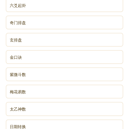
六爻起卦
奇门排盘
玄排盘
金口诀
紫微斗数
梅花易数
太乙神数
日期转换