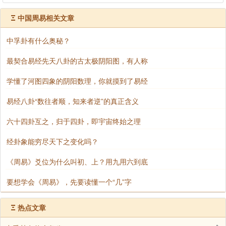
Ξ
中国周易相关文章
中孚卦有什么奥秘？
最契合易经先天八卦的古太极阴阳图，有人称
学懂了河图四象的阴阳数理，你就摸到了易经
易经八卦“数往者顺，知来者逆”的真正含义
六十四卦互之，归于四卦，即宇宙终始之理
经卦象能穷尽天下之变化吗？
《周易》爻位为什么叫初、上？用九用六到底
要想学会《周易》，先要读懂一个“几”字
Ξ
热点文章