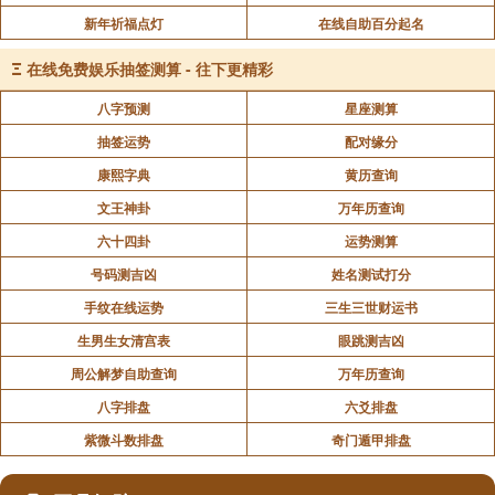
新年祈福点灯
在线自助百分起名
Ξ
在线免费娱乐抽签测算 - 往下更精彩
八字预测
星座测算
抽签运势
配对缘分
康熙字典
黄历查询
文王神卦
万年历查询
六十四卦
运势测算
号码测吉凶
姓名测试打分
手纹在线运势
三生三世财运书
生男生女清宫表
眼跳测吉凶
周公解梦自助查询
万年历查询
八字排盘
六爻排盘
紫微斗数排盘
奇门遁甲排盘