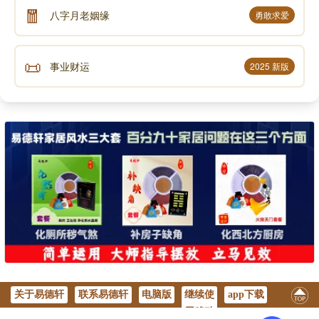
🧧
八字月老姻缘
勇敢求爱
📜
事业财运
2025 新版
关于易德轩
联系易德轩
电脑版
继续使
app下载
用移动