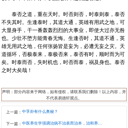
泰否之道，重在天时。时否则否，时泰则泰，泰否
不失其时。生逢泰时，其道大通，英雄有用武之地，可
大显身手，干一番轰轰烈烈的大事业，即使大过亦无咎
也。少壮不堕方能青春无悔。生逢否时，其道不通，英
雄无用武之地，任何张扬皆是妄为，必遭无妄之灾。天
道循环，否极泰来，泰极否来，泰否有时，顺时而为可
矣。时泰而否，失时机也，时否而泰，祸及身也。泰否
之时大矣哉！
声明：部分内容来于网络，如有侵权，请联系我们删除！以上内容，并
不代表易德轩观点。
中孚卦有什么奥秘？
上一篇：
中医养生学强调治病不治表而治本，治和养兼顾是有必要的
下一篇：