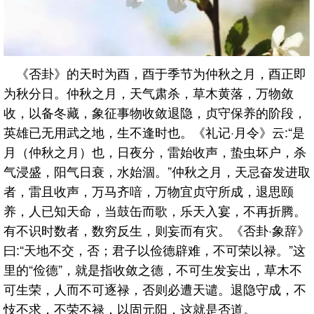
《否卦》的天时为酉，酉于季节为仲秋之月，酉正即
为秋分日。仲秋之月，天气肃杀，草木黄落，万物敛
收，以备冬藏，象征事物收敛退隐，贞守保养的阶段，
英雄已无用武之地，生不逢时也。《礼记·月令》云:“是
月（仲秋之月）也，日夜分，雷始收声，蛰虫坏户，杀
气浸盛，阳气日衰，水始涸。”仲秋之月，天忌奋发进取
者，雷且收声，万马齐喑，万物宜贞守所成，退思颐
养，人已知天命，当鼓缶而歌，乐天入宴，不再折腾。
有不识时数者，数穷反生，则妄而有灾。《否卦·象辞》
曰:“天地不交，否；君子以俭德辟难，不可荣以禄。”这
里的“俭德”，就是指收敛之德，不可生发妄出，草木不
可生荣，人而不可逐禄，否则必遭天谴。退隐守成，不
忮不求，不荣不禄，以固元阳，这就是否道。