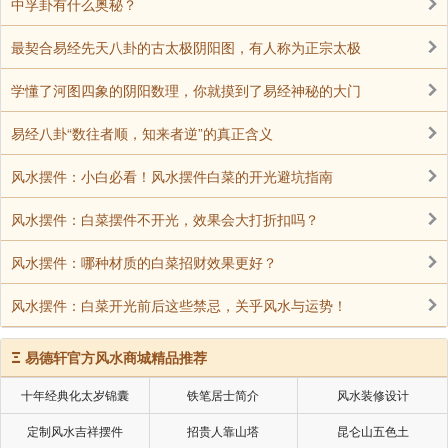
中孚卦有什么奥秘？
最契合易经先天八卦的古太极阴阳图，有人称为正宗太极
学懂了河图四象的阴阳数理，你就摸到了易经神秘的大门
易经八卦“数往者顺，知来者逆”的真正含义
风水摆件：小白必看！风水摆件白菜的开光避坑指南
风水摆件：白菜摆件不开光，效果会大打折扣吗？
风水摆件：哪种材质的白菜招财效果更好？
风水摆件：白菜开光前后这些禁忌，关乎风水与运势！
Ξ
易德轩官方风水商城精品推荐
十年经典化太岁锦囊
铁笔居士简介
风水装修设计
定制风水吉祥摆件
招贵人靠山塔
昆仑山五色土