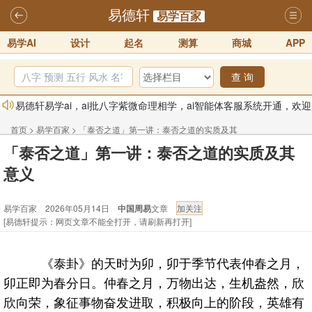
易德轩
易学百家
易学AI
设计
起名
测算
商城
APP
查 询
易德轩易学ai，ai批八字紫微命理相学，ai智能体客服系统开通，欢迎
体验！！
2025-07-01
首页
>
易学百家
>
「泰否之道」第一讲：泰否之道的实质及其
易德轩网重构及升能完成，欢迎大家来体验新程序及感觉！！
「泰否之道」第一讲：泰否之道的实质及其
意义
2025-07-01
意义
2026年化太岁锦囊属马、鼠、牛、龙、兔、狗、鸡生肖化太岁开始预
易学百家 2026年05月14日
中国周易
文章
订！！
2025-10-01
[易德轩提示：网页文章不能全打开，请刷新再打开]
2026丙午年铁笔居士精批年运说明
2025-10-12
易德轩首席风水大师铁笔居士简介！！
2021-9-2
《泰卦》的天时为卯，卯于季节代表仲春之月，
易德轩通告：本网站易德轩商标及LOGO注册声明
2021-9-7
卯正即为春分日。仲春之月，万物出达，生机盎然，欣
欣向荣，象征事物奋发进取，积极向上的阶段，英雄有