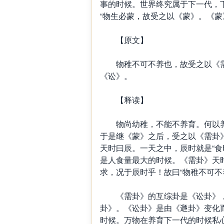
事的时候。世界终究属于下一代，
“物生必蒙，故受之以《蒙》。《蒙
【原文】
物稚不可不养也，故受之以《需
《讼》。
【释读】
物尚幼稚，不能不养育。何以养
于是继《蒙》之后，受之以《需卦
天时曰辰。一天之中，辰时就是“食
是人食量最大的时候。《需卦》天
求，况于辰时乎！故曰“物稚不可不
《需卦》的互综卦是《讼卦》，
卦》。《讼卦》是由《遯卦》变化
时候。万物在养育下一代的时候私