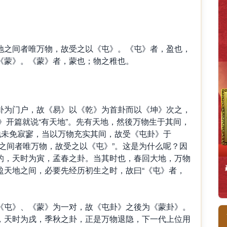
之间者唯万物，故受之以《屯》。《屯》者，盈也，
《蒙》。《蒙》者，蒙也；物之稚也。
为门户，故《易》以《乾》为首卦而以《坤》次之，
传》开篇就说“有天地”。先有天地，然後万物生于其间，
地未免寂寥，当以万物充实其间，故受《屯卦》于
之间者唯万物，故受之以《屯》”。这是为什么呢？因
的，天时为寅，孟春之卦。当其时也，春回大地，万物
盈天地之间，必要先经历初生之时，故曰“《屯》者，
屯》、《蒙》为一对，故《屯卦》之後为《蒙卦》。
，天时为戌，季秋之卦，正是万物退隐，下一代上位用