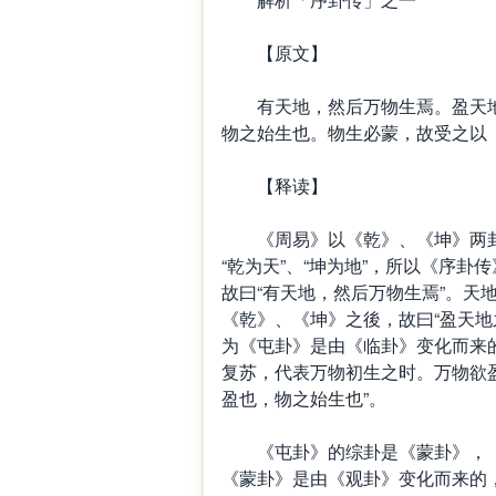
【原文】
有天地，然后万物生焉。盈天地
物之始生也。物生必蒙，故受之以
【释读】
《周易》以《乾》、《坤》两卦
“乾为天”、“坤为地”，所以《序卦
故曰“有天地，然后万物生焉”。天
《乾》、《坤》之後，故曰“盈天地
为《屯卦》是由《临卦》变化而来
复苏，代表万物初生之时。万物欲
盈也，物之始生也”。
《屯卦》的综卦是《蒙卦》，《
《蒙卦》是由《观卦》变化而来的