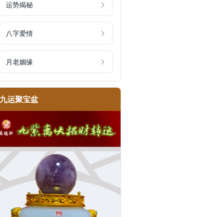
运势揭秘
八字爱情
月老姻缘
九运聚宝盆