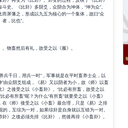
斗史。《比卦》多阴爻，众阴合为坤体，“坤为众”。
比而屏藩之，形成以九五为核心的一个集体，故曰“众
者，比也”。
。物畜然后有礼，故受之以《履》。
兵千日，用兵一时”，军事就是在平时畜养士众，以
“坤”由众阴爻组成，《易》又以阴者为小，故《师》以畜
比》之後受之以《小畜卦》。“比必有所畜，故受之以
“比必有所畜”呢？为什么“有所畜”就要受之以《小畜》
，在《师》後受之以《小畜》最合理，只是《易》之排
出现的，互综为一对，如果综卦是自身就以互错为一对。
师卦》之後必须先排《比卦》，然後再排《小畜卦》。