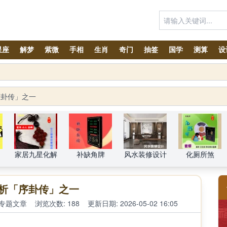
星座
解梦
紫微
手相
生肖
奇门
抽签
国学
测算
设
序卦传」之一
家居九星化解
补缺角牌
风水装修设计
化厕所煞
析「序卦传」之一
专题文章
浏览次数: 188
更新日期: 2026-05-02 16:05