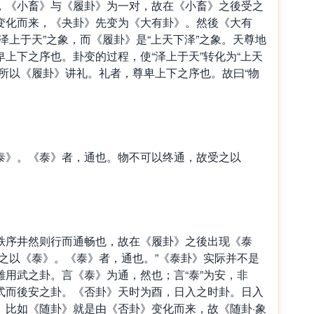
《小畜》与《履卦》为一对，故在《小畜》之後受之
变化而来，《夬卦》先变为《大有卦》。然後《大有
泽上于天”之象，而《履卦》是“上天下泽”之象。天尊地
上下之序也。卦变的过程，使“泽上于天”转化为“上天
所以《履卦》讲礼。礼者，尊卑上下之序也。故曰“物
》。《泰》者，通也。物不可以终通，故受之以
序井然则行而通畅也，故在《履卦》之後出现《泰
之以《泰》。《泰》者，通也。”《泰卦》实际并不是
用武之卦。言《泰》为通，然也；言“泰”为安，非
式而後安之卦。《否卦》天时为酉，日入之时卦。日入
。比如《随卦》就是由《否卦》变化而来，故《随卦·象