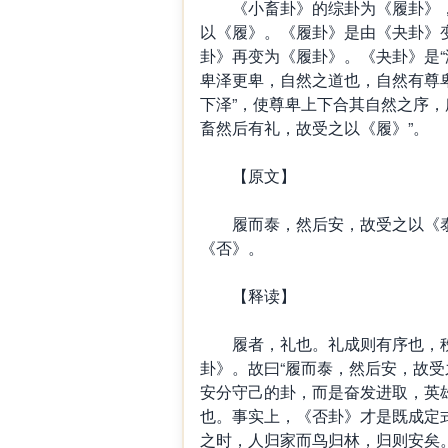
《小畜卦》的综卦为《履卦》，
以《履》。《履卦》是由《夬卦》
卦》再变为《履卦》。《夬卦》是“
卑泽更卑，自然之道也，自然有尊卑
下泽”，使尊卑上下合其自然之序，
畜然后有礼，故受之以《履》”。
【原文】
履而泰，然后安，故受之以《泰
《否》。
【释读】
履者，礼也。礼成则有序也，秩
卦》。故曰“履而泰，然后安，故受
安分守己的卦，而是奋发进取，英雄
也。事实上，《否卦》才是既成定
之时，人归家而鸟归林，归则安矣