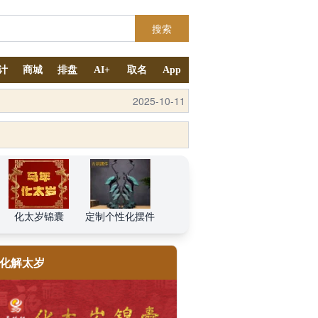
搜索
计
商城
排盘
AI+
取名
App
2025-10-11
化太岁锦囊
定制个性化摆件
化解太岁