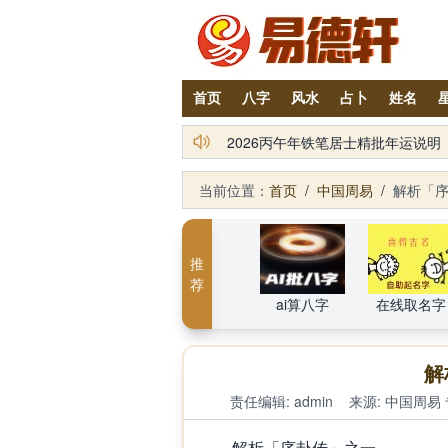
首页
八字
风水
占卜
姓名
2026丙午年铁笔居士精批年运说明
当前位置：
首页
/
中国周易
/
解析「
推
荐
ai算八字
在线取名字
解
责任编辑: admin
来源:
中国周易
解析「序卦传」之一