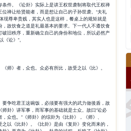
存条件。《讼卦》实际上是讲王权世袭制将取代王权禅
王位禅让给贤能者，而是想让自己的子孙世袭。“夫礼
能体现尊卑贵贱，其实人也是这样，餐桌上的规矩就是
份，故饮食之道是礼最基本的要求。下一代人不遵饮食
打破旧秩序，重新确立自己的身份和地位，所以必然产
以《讼》”。
《师》者，众也。众必有所比，故受之以《比》。
要争吃君王这碗饭，必须要有强大的武力做後盾，故
《师卦》讲军事，而军事的基础就是士众。故曰“讼必
者，众也。”《师卦》的综卦为《比卦》，《师》、
受之以《比卦》。《比卦》是由《复卦》变化而来的，
豫卦》再变为《比卦》。卦变的过程，反映了《比卦》