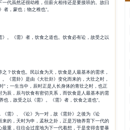
下一代虽然还很幼稚，但薪火相传还是要接班的。故曰
》者，蒙也；物之稚也”。
》。《需》者，饮食之道也。饮食必有讼，故受之以
之？饮食也。民以食为天，饮食是人最基本的需求，
》。《需卦》是由《大壮卦》变化而来的，大壮之时，
时”；一生当中，辰时正是人长身体的青壮之时，也正
时为辰，辰与饮食有密切关系，而饮食是人最基本的需
养也，故受之以《需》。《需》者，饮食之道也”。
《需》、《讼》为一对，故《需卦》之後为《讼
而来的，天时为申，孟秋之卦，正是万物养育下一代的
心最重，往往会过度地为下一代着想，于是变得贪婪暴