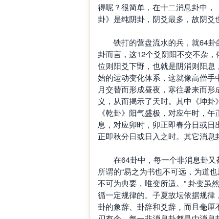
得呢？很简单，在十二消息卦中，
卦》是纯阴卦，阴爻最多，故阴爻
铁打的营盘流水的兵，就64卦的
卦而言，这12个爻阴阳不交不杂
位则阳爻下野，也就是阴消则阳息
始的运动变化体系，这就像高僧手
月交替而形成昼夜，寒往暑来而形
义，从而揭示了天时。其中《坤卦
《乾卦》阳气盛极，对应午时，午
息，对应卯时，卯正即春分日或日
正即秋分日或日入之时。其它消息
在64卦中，每一个非消息卦又都
所谓的“易之为书也不可远，为道
不可为典要，唯变所适。” ‌卦变虽
循一定规律的。子夏故坛依据规律，
卦的象辞、卦辞和爻辞，而且毫厘
刃有余。每一非消息卦都是由消息