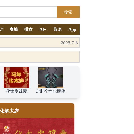
搜索
计
商城
排盘
AI+
取名
App
2025-9-4
化太岁锦囊
定制个性化摆件
化解太岁