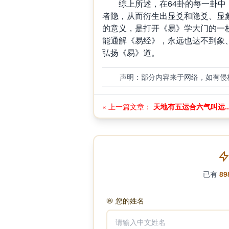
综上所述，在64卦的每一卦中，
者隐，从而衍生出显爻和隐爻、显
的意义，是打开《易》学大门的一
能通解《易经》，永远也达不到象
弘扬《易》道。
声明：部分内容来于网络，如有侵
« 上一篇文章：
天地有五运合六气叫运..
已有
89
📛
您的姓名