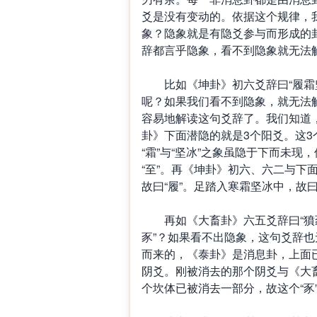
爻是没有变动的。依据这个规律，
象？隐象就是有隐爻参与而形成的
辞都言乎隐象，看不到隐象就无法
比如《坤卦》初六爻辞曰“履霜坚冰
呢？如果我们看不到隐象，就无法
容易地解读这句爻辞了。我们知道
卦》下面潜隐的就是3个阳爻。这3个
“霜”与“坚冰”之象虽隐于下而未
“至”。再《坤卦》初六、六二与下
故曰“履”。足踏入寒霜坚冰中，故曰
再如《大畜卦》六五爻辞曰“獖豕之
豕”？如果看不出隐象，这句爻辞
而来的，《泰卦》是消息卦，上面
阴爻。刚被消去的那个阴爻与《大畜
个坎体已被消去一部分，故这个“豕