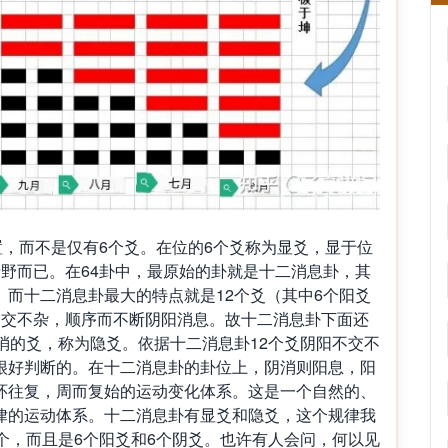
，而不是仅有6个爻。在位的6个爻称为显爻，显于位
野而已。在64卦中，最原始的卦就是十二消息卦，其
而十二消息卦最大的特点就是12个爻（其中6个阳爻
不交不杂，顺序而不断阴阳消息。故十二消息卦下面还
消的爻，称为隐爻。依据十二消息卦12个爻阴阳不交不
很好判断的。在十二消息卦的卦位上，阴消则阳息，阳
环往复，周而复始的运动变化体系。这是一个自然的、
律的运动体系。十二消息卦有显爻和隐爻，这个规律我
个，而且是6个阳爻和6个阴爻。也许有人会问，何以见