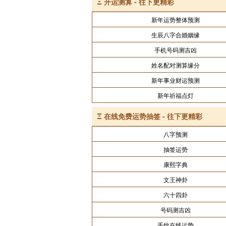
Ξ
开运测算 - 往下更精彩
新年运势整体预测
生辰八字合婚姻缘
手机号码测吉凶
姓名配对测算缘分
新年事业财运预测
新年祈福点灯
Ξ
在线免费运势抽签 - 往下更精彩
八字预测
抽签运势
康熙字典
文王神卦
六十四卦
号码测吉凶
手纹在线运势