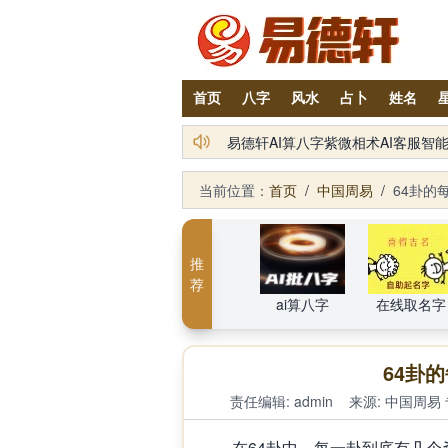
首页
八字
风水
占卜
姓名
铁笔居士简介及服务项目
当前位置：
首页
/
中国周易
/
64卦的
推
荐
ai算八字
在线取名字
64卦
责任编辑: admin
来源:
中国周易
在64卦中，每一卦到底有几个爻