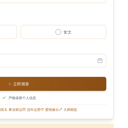
女士
✨ 立即测算
严格保密个人信息
感情
事业财运
流年运势
爱情缘分
大师精批