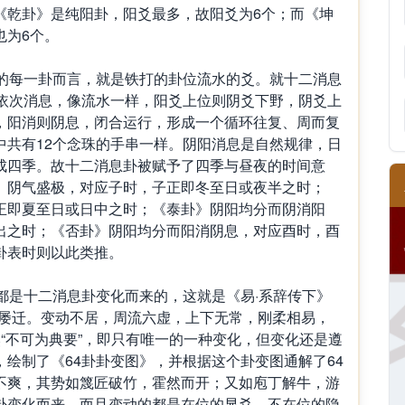
《乾卦》是纯阳卦，阳爻最多，故阳爻为6个；而《坤
也为6个。
每一卦而言，就是铁打的卦位流水的爻。就十二消息
，依次消息，像流水一样，阳爻上位则阴爻下野，阴爻上
，阳消则阴息，闭合运行，形成一个循环往复、周而复
中共有12个念珠的手串一样。阴阳消息是自然规律，日
成四季。故十二消息卦被赋予了四季与昼夜的时间意
》阴气盛极，对应子时，子正即冬至日或夜半之时；
正即夏至日或日中之时；《泰卦》阴阳均分而阴消阳
出之时；《否卦》阴阳均分而阳消阴息，对应酉时，酉
卦表时则以此类推。
是十二消息卦变化而来的，这就是《易·系辞传下》
也屡迁。变动不居，周流六虚，上下无常，刚柔相易，
然“不可为典要”，即只有唯一的一种变化，但变化还是遵
绘制了《64卦卦变图》，并根据这个卦变图通解了64
不爽，其势如篾匠破竹，霍然而开；又如庖丁解牛，游
卦变化而来，而且变动的都是在位的显爻，不在位的隐