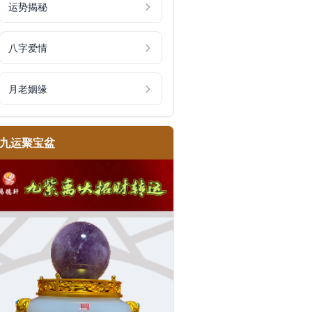
运势揭秘
八字爱情
月老姻缘
九运聚宝盆