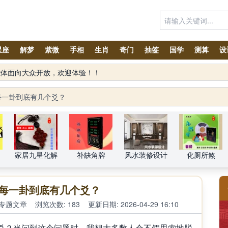
星座
解梦
紫微
手相
生肖
奇门
抽签
国学
测算
设
每一卦到底有几个爻？
家居九星化解
补缺角牌
风水装修设计
化厕所煞
的每一卦到底有几个爻？
专题文章
浏览次数: 183
更新日期: 2026-04-29 16:10
？当问到这个问题时，我想大多数人会不假思索地脱