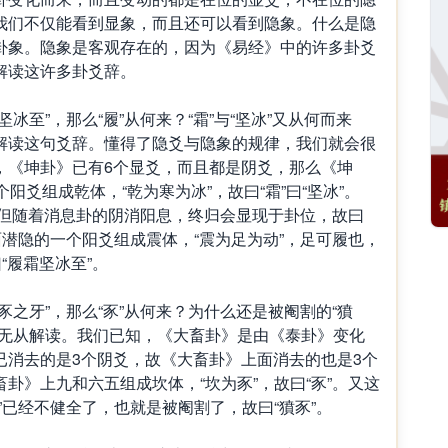
我们不仅能看到显象，而且还可以看到隐象。什么是隐
卦象。隐象是客观存在的，因为《易经》中的许多卦爻
解读这许多卦爻辞。
至”，那么“履”从何来？“霜”与“坚冰”又从何而来
解读这句爻辞。懂得了隐爻与隐象的规律，我们就会很
，《坤卦》已有6个显爻，而且都是阴爻，那么《坤
阳爻组成乾体，“乾为寒为冰”，故曰“霜”曰“坚冰”。
现，但随着消息卦的阴消阳息，终归会显现于卦位，故曰
面潜隐的一个阳爻组成震体，“震为足为动”，足可履也，
“履霜坚冰至”。
牙”，那么“豕”从何来？为什么还是被阉割的“獖
也无从解读。我们已知，《大畜卦》是由《泰卦》变化
已消去的是3个阴爻，故《大畜卦》上面消去的也是3个
卦》上九和六五组成坎体，“坎为豕”，故曰“豕”。又这
”已经不健全了，也就是被阉割了，故曰“獖豕”。