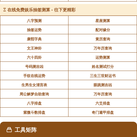
Ξ
在线免费娱乐抽签测算 - 往下更精彩
八字预测
星座测算
抽签运势
配对缘分
康熙字典
黄历查询
文王神卦
万年历查询
六十四卦
运势测算
号码测吉凶
姓名测试打分
手纹在线运势
三生三世财运书
生男生女清宫表
眼跳测吉凶
周公解梦自助查询
万年历查询
八字排盘
六爻排盘
紫微斗数排盘
奇门遁甲排盘
工具矩阵