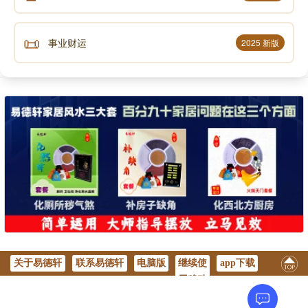
📜
事业财运
2025 新版
关于易德轩
联系易德轩
电脑版
继续使
app下载
用移动
版