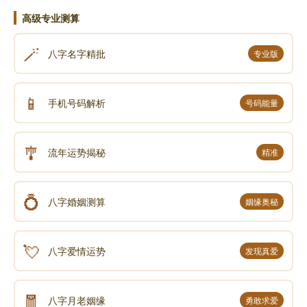
高级专业测算
🪄
八字名字精批
专业版
📱
手机号码解析
号码能量
🎐
流年运势揭秘
精准
💍
八字婚姻测算
姻缘奥秘
💘
八字爱情运势
发现真爱
🧧
八字月老姻缘
勇敢求爱