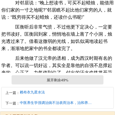
对邻居说：“晚上想读书，可买不起蜡烛，能借用
你们家的一寸之地呢?”邻居瞧不起比他们家穷的人，就
说：“既穷得买不起蜡烛，还读什么书呢!”
匡衡听后非常气愤，不过他更下定决心，一定要
把书读好。匡衡回到家，悄悄地在墙上凿了个小洞，烛
光透过来了。借着这微弱的光线，如饥似渴地读起书
来，渐渐地把家中的书全都读完了。
后来他做了汉元帝的丞相，成为西汉时期有名的
学者。可以说一切好运，其实全是靠他的自强不息撑起
来的。心正了，力气使到位了，付出的汗水也终将开花
结果，福气自然源源不断，随运自来。这大概也解释
展开剩余49%
了，为什么努力的人，往往运气会比较好吧。
赖布衣九星水法
上一篇：
学会让利
中医养生学强调治病不治表而治本，治和养兼顾是有必要的
下一篇：
《易经》里面说：“将欲取之，必先予之”这个世
界上，力的作用是相互的。你对别人好，别人才会对你