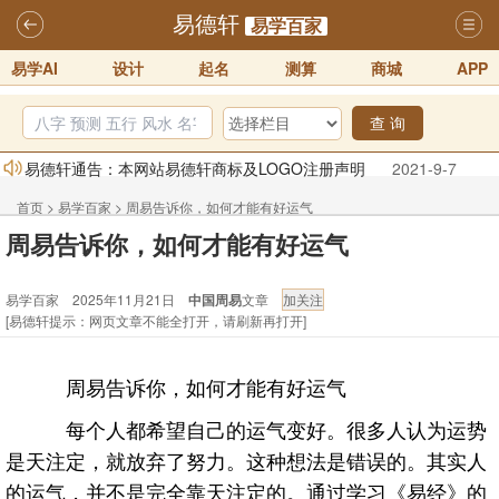
易德轩
易学百家
易学AI
设计
起名
测算
商城
APP
查 询
易德轩通告：本网站易德轩商标及LOGO注册声明
2021-9-7
易德轩易学ai，ai批八字紫微命理相学，ai智能体客服系统开通，欢迎
首页
>
易学百家
>
周易告诉你，如何才能有好运气
体验！！
2025-07-01
周易告诉你，如何才能有好运气
易德轩网重构及升能完成，欢迎大家来体验新程序及感觉！！
易学百家 2025年11月21日
中国周易
文章
2025-07-01
[易德轩提示：网页文章不能全打开，请刷新再打开]
2026年化太岁锦囊属马、鼠、牛、龙、兔、狗、鸡生肖化太岁开始预
订！！
2025-10-01
周易告诉你，如何才能有好运气
2026丙午年铁笔居士精批年运说明
2025-10-12
每个人都希望自己的运气变好。很多人认为运势
易德轩首席风水大师铁笔居士简介！！
2021-9-2
是天注定，就放弃了努力。这种想法是错误的。其实人
的运气，并不是完全靠天注定的。通过学习《易经》的