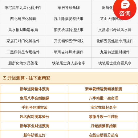
家装修公司。他感慨到：“学会分钱，原来这么有用。”
阳宅流年九星化解挂件
家居补缺角牌
厕所化秽气煞套
通过学习《易经》的智慧，让我们能够积极乐
西北厨房化解套
祝由除病灵符法事
茅山大师风水挂画
观，拥有自强不息的精神，再考虑别人的利益，学会让
风水摧财助运布局
消灾祈福转运法事
文昌读书考试风水局
利，让大家合作共赢，这么一来，久而久之，你就会发
家居门对门化解挂件
开光精铜五帝铜钱
化解五黄煞星专用挂件
现，自己的运气变得越来越好了。
二黑病符星专用挂件
琉璃吉祥风水摆件
九运转运摧财摆件
厕所化煞水晶莲花
铁笔居士真人起名字
铁笔居士批命看风水
声明：部分内容来于网络，如有侵权，请联系我们删除！以上内容，并
不代表易德轩观点。
Ξ
开运测算 - 往下更精彩
新年运势整体预测
新年爱情运势精准预测
生辰八字合婚姻缘
八字精批一生命理
手机号码测吉凶
宝宝在线起名字
姓名配对测算缘分
紫微斗数一生精批
新年事业财运预测
月老姻缘算婚姻
新年祈福点灯
在线自助百分起名