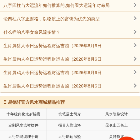
我有个客户，是乡下进城做买卖的，只有初中文
八字四柱与大运流年如何推算的,如何看大运流年对命局
化，是建筑活的一个小包工头，刚开始做得很艰难，可
论四柱八字正财格，以物质上的富饶为优先的类型
以说处处碰壁。
什么样的八字女命风流多情？
后来，他找到了我，问我应该怎么样才能改变命
运。我告诉他说要舍得让利，小舍小得，大舍大得，把
生肖属猪人今日运势运程财运吉凶（2026年8月6日
赚的钱拿一部分回报给自己的员工。像这样久而久之，
生肖属狗人今日运势运程财运吉凶（2026年8月6日
别人就会感念你的恩德，兢兢业业为你卖命，你的运气
就会好起来了。
生肖属鸡人今日运势运程财运吉凶（2026年8月6日
他就按照我说的办了，对于手下技艺精湛的工
生肖属猴人今日运势运程财运吉凶（2026年8月6日
人，他是大幅度提高他们的薪资，超过了同行水平。这
些工人，也非常感念他的恩德，忠心耿耿在他手下干。
Ξ
易德轩官方风水商城精品推荐
另外他的薪资条件，也吸引来了更多优秀的员工。
十年经典化太岁锦囊
铁笔居士简介
风水装修设计
这样坚持了五年，因为手底下有一帮技艺精湛的
定制风水吉祥摆件
招贵人靠山塔
昆仑山五色土
工人，所以他们的装修技术过硬。这么一来，他们的口
碑自然越来越好，生意也越来越好了，渐渐发展成了一
五行功能调理手链
五行助运吊坠
灵符符咒