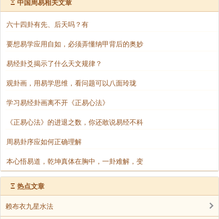
Ξ
中国周易相关文章
好。如果事事都想着独吞独占，没有考虑到别人的利
益，那么别人也就不会考虑到你的利益。久而久之，你
六十四卦有先、后天吗？有
就会发现，做什么事情都不顺了。
要想易学应用自如，必须弄懂纳甲背后的奥妙
俗话说“财聚人散，财散人聚”。在这个世界上，
易经卦爻揭示了什么天文规律？
越是舍得分钱的人，往往会有更多人愿意帮助他，他就
会变得更有钱。越是小气抠门的人，只会越让人远离。
观卦画，用易学思维，看问题可以八面玲珑
学习易经卦画离不开《正易心法》
《正易心法》的进退之数，你还敢说易经不科
周易卦序应如何正确理解
本心悟易道，乾坤真体在胸中，一卦难解，变
Ξ
热点文章
赖布衣九星水法