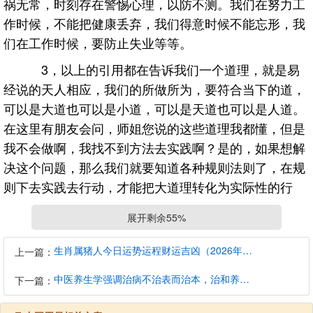
祸无常，时刻存在警惕心理，以防不测。我们在努力工
作时候，不能把健康丢弃，我们得意时候不能忘形，我
们在工作时候，要防止失业等等。
3，以上的引用都在告诉我们一个道理，就是易
经说的天人相应，我们的所做所为，要符合当下的道，
可以是大道也可以是小道，可以是天道也可以是人道。
在这里有朋友会问，师姐您说的这些道理我都懂，但是
我不会做啊，我找不到方法去实践啊？是的，如果想解
决这个问题，那么我们就要知道各种规则法则了，在规
则下去实践去行动，才能把大道理转化为实际性的行
为，这个方式方法其实就是道家说的道。由于篇幅过
展开剩余55%
长，某种客观因素的限制，所以不能详细的来阐述这个
道，请大家理解，在以后的文章中，我尽量浅显的来说
生肖属猪人今日运势运程财运吉凶（2026年8月9日）详解查询
上一篇：
明下各种规则和法则，以方便大家能真正的做到以易入
中医养生学强调治病不治表而治本，治和养兼顾是有必要的
下一篇：
道，在一定的规则法则规律下，运用其符合特定道的方
式来经营我们。