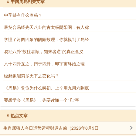
Ξ
中国周易相关文章
4、什么是阴阳规律？阴阳是一个辩证法这个比
中孚卦有什么奥秘？
较容易理解，但是它不限于辩证，阴阳又是一套系统，
又是一门学说，我们可以通过这门学说来修正我们的思
最契合易经先天八卦的古太极阴阳图，有人称
维模式，比如我们学了阴阳学说之后，就能改变我们钻
学懂了河图四象的阴阳数理，你就摸到了易经
牛角尖的习惯，可以转化角度看待问题，不至于让自己
狭隘的看待事和物。
易经八卦“数往者顺，知来者逆”的真正含义
同时阴阳规律也可以告诉任何事物的发展都不是
六十四卦互之，归于四卦，即宇宙终始之理
一成不变的，都是从无到有的一个循环过程，都是从少
经卦象能穷尽天下之变化吗？
变为大再到太的过程，我们站在事物的背后本质角度，
根据事物的发展脉络，就能做出相对应的动作，以应对
《周易》爻位为什么叫初、上？用九用六到底
即将到来的不利一面。
要想学会《周易》，先要读懂一个“几”字
Ξ
热点文章
生肖属猪人今日运势运程财运吉凶（2026年8月9日