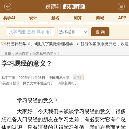
易德轩
易学百家
易学AI
设计
起名
测算
商城
APP
查 询
易德轩易学ai，ai批八字紫微命理相学，ai智能体客服系统开通，欢迎
体验！！
2025-07-01
首页
>
易学百家
>
学习易经的意义？
易德轩网重构及升能完成，欢迎大家来体验新程序及感觉！！
学习易经的意义？
2025-07-01
易学百家 2025年11月08日
中国周易
文章
2026年化太岁锦囊属马、鼠、牛、龙、兔、狗、鸡生肖化太岁开始预
[易德轩提示：网页文章不能全打开，请刷新再打开]
订！！
2025-10-01
2026丙午年铁笔居士精批年运说明
2025-10-12
学习易经的意义？
易德轩首席风水大师铁笔居士简介！！
2021-9-2
大家好，今天我们来谈谈学习易经的意义，很多
易德轩通告：本网站易德轩商标及LOGO注册声明
2021-9-7
想准备入门易经的朋友在学习之前，有必要对它有个总
体的认识，只有清楚的认识学习价值，我们在后面的学