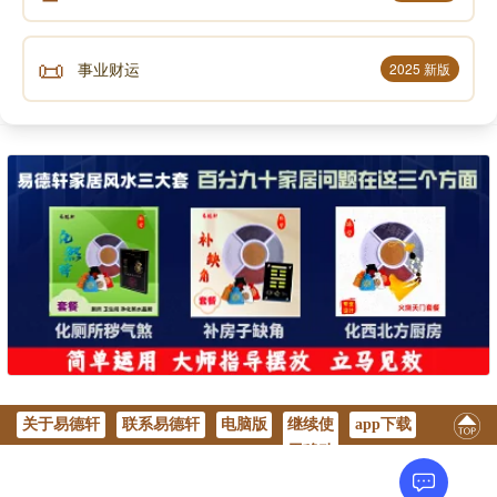
📜
事业财运
2025 新版
关于易德轩
联系易德轩
电脑版
继续使
app下载
用移动
版