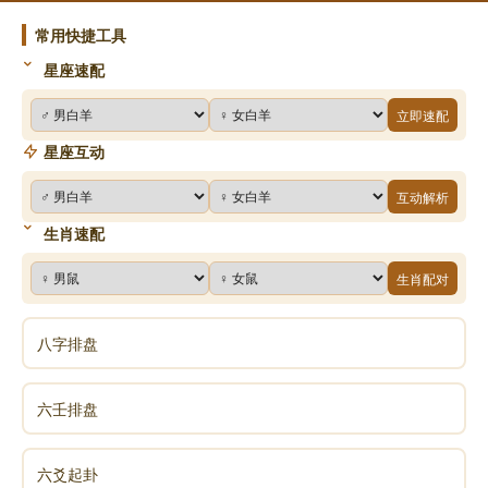
提高我们的智慧和思考能力以及认知高度。
常用快捷工具
更好的指引我们如何经营好自己的一生走势。
星座速配
帮助我们看清事物本质，活得通透，少走弯路。
立即速配
最后感谢我的师父，带我步入易学大门，从易学
星座互动
中感悟万事万物的道，道术结合，命由我控。
互动解析
由于篇幅过大简单的说到的这里，下一篇文章，
生肖速配
我们讲解如何学习易经，祝福看见此文章的朋友心有所
愿万事安泰。
生肖配对
八字排盘
声明：部分内容来于网络，如有侵权，请联系我们删除！以上内容，并
不代表易德轩观点。
六壬排盘
六爻起卦