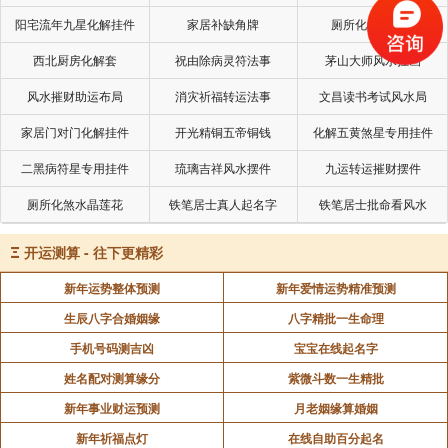
阳宅流年九星化解挂件
家居补缺角牌
厕所化秽气煞套
西北厨房化解套
祝由除病灵符法事
茅山大师风水挂画
风水摧财助运布局
消灾祈福转运法事
文昌读书考试风水局
最后，阴阳规律也告诉我们一个事实，这个世界
就是真真假假，虚虚实实，我们要通过表面现象去发觉
家居门对门化解挂件
开光精铜五帝铜钱
化解五黄煞星专用挂件
其背后的真相，里表结合就能知晓其最后的结果，这不
二黑病符星专用挂件
琉璃吉祥风水摆件
九运转运摧财摆件
就是我们所说的智慧吗？
厕所化煞水晶莲花
铁笔居士真人起名字
铁笔居士批命看风水
5、什么是社会运行之规则？简单的笼统说下，
Ξ
开运测算 - 往下更精彩
引用我师父的一句话，这个世界我们能看见的不一定是
真的，真的是不容许我们看见。同时它又是两套秩序组
新年运势整体预测
新年爱情运势精准预测
成的，两套秩序用的对象也不同。为何你没时间去学
生辰八字合婚姻缘
八字精批一生命理
习？为何你没有自己的自由世界？为何苦苦工作还是不
手机号码测吉凶
宝宝在线起名字
能发财等等其实只要了解了易经的三才结构，及其背后
姓名配对测算缘分
紫微斗数一生精批
的运行法则，很容易找到真实答案。
新年事业财运预测
月老姻缘算婚姻
6、什么是人事关系？天水讼就是做人要有礼有
新年祈福点灯
在线自助百分起名