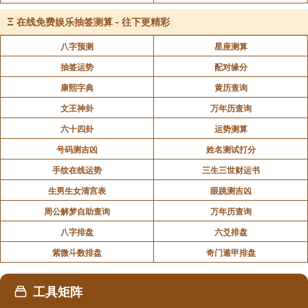
节，要礼尚往来。泽山咸就是告诉我们以情感人。火地
Ξ
在线免费娱乐抽签测算 - 往下更精彩
晋告诉我们协同上级。火山旅告诉我们在外收敛。雷山
八字预测
星座测算
小过告诉我们低调为宜。等等很多的为人处事道理。
抽签运势
配对缘分
7、以上我们讲的是易经的道理和哲学思想，它
康熙字典
黄历查询
当然也有噬法技能的存在，通过某种演算推理可以帮助
文王神卦
万年历查询
我们提前预判，事先做好防护，以达到趋吉避凶的效
六十四卦
运势测算
果。
号码测吉凶
姓名测试打分
8、我们说到这里时候大家是不是明白了学习易
手纹在线运势
三生三世财运书
经的意义了，通过简单通俗的讲解我们对它有了一定的
生男生女清宫表
眼跳测吉凶
认识，提升了思想认知和技法的掌握，我们的人生是不
周公解梦自助查询
万年历查询
是就能有意义的生活下去呢？
八字排盘
六爻排盘
最后总结下，我们学习易经的好处。
紫微斗数排盘
奇门遁甲排盘
可以帮助我们了解自然和宇宙以及社会运行的规
律，从而更好的生活工作。
工具矩阵