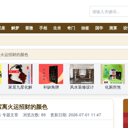
星座
解梦
紫微
手相
生肖
奇门
抽签
国学
测算
设
太岁锦囊属马、鼠、兔、鸡、狗、龙、牛生肖化太岁锦囊预订！
离火运招财的颜色
家居九星化解
补缺角牌
风水装修设计
化厕所煞
紫离火运招财的颜色
号
专题文章
浏览次数: 89
更新日期: 2026-07-01 11:47