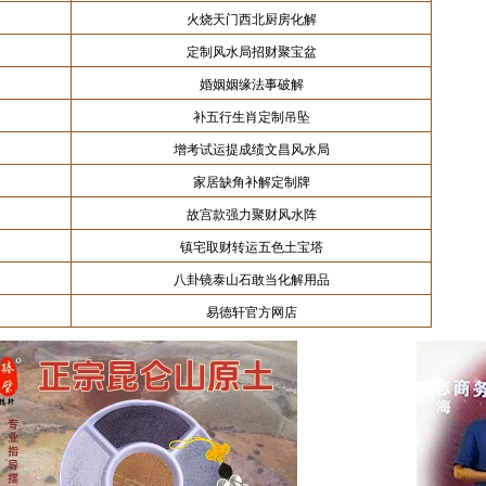
火烧天门西北厨房化解
定制风水局招财聚宝盆
婚姻姻缘法事破解
补五行生肖定制吊坠
增考试运提成绩文昌风水局
家居缺角补解定制牌
故宫款强力聚财风水阵
镇宅取财转运五色土宝塔
八卦镜泰山石敢当化解用品
易德轩官方网店