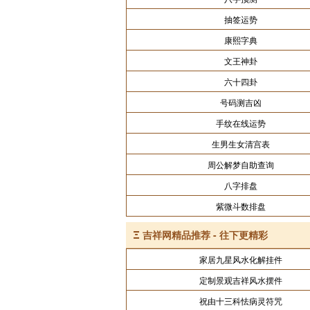
抽签运势
康熙字典
文王神卦
六十四卦
号码测吉凶
手纹在线运势
生男生女清宫表
周公解梦自助查询
八字排盘
紫微斗数排盘
Ξ
吉祥网精品推荐 - 往下更精彩
家居九星风水化解挂件
定制景观吉祥风水摆件
祝由十三科怯病灵符咒