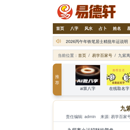
首页
八字
风水
占卜
姓名
易德轩吉祥商城：2026丙午年化
当前位置：
首页
/
易学百家号
/
九紫
推
荐
ai算八字
在线取名字
九
责任编辑: admin
来源:
易学百家
九紫离火运招财的颜色