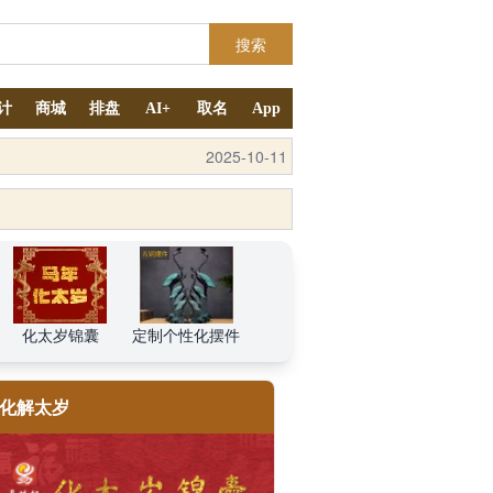
搜索
计
商城
排盘
AI+
取名
App
2025-10-12
化太岁锦囊
定制个性化摆件
化解太岁