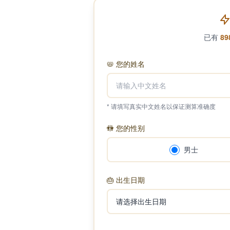
已有
89
📛
您的姓名
* 请填写真实中文姓名以保证测算准确度
🚻
您的性别
男士
🎂
出生日期