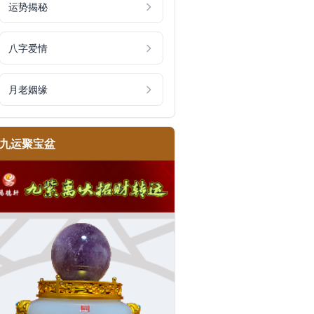
运势揭秘
八字爱情
月老姻缘
九运聚宝盆