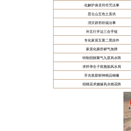
化解护身灵符符咒法事
昆仑山五色土直供
消灾辟邪祈福法事
补五行开运三合手链
专化家居五黄二黑挂件
家居化厕所秽气煞牌
特制招财聚气九星风水阵
求怀孕生子双胞胎风水局
开光装脏财神精品铜像
招桃花求姻缘风水桃花阵