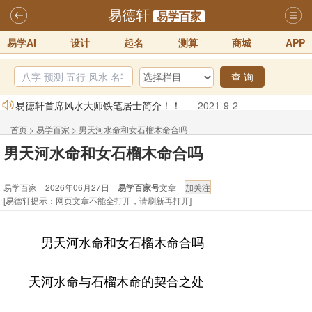
易德轩
易学百家
易学AI
设计
起名
测算
商城
APP
查 询
易德轩首席风水大师铁笔居士简介！！
2021-9-2
易德轩通告：本网站易德轩商标及LOGO注册声明
2021-9-7
首页
>
易学百家
>
男天河水命和女石榴木命合吗
易德轩易学ai，ai批八字紫微命理相学，ai智能体客服系统开通，欢迎
男天河水命和女石榴木命合吗
体验！！
2025-07-01
易学百家 2026年06月27日
易学百家号
文章
易德轩网重构及升能完成，欢迎大家来体验新程序及感觉！！
[易德轩提示：网页文章不能全打开，请刷新再打开]
2025-07-01
2026年化太岁锦囊属马、鼠、牛、龙、兔、狗、鸡生肖化太岁开始预
男天河水命和女石榴木命合吗
订！！
2025-10-01
2026丙午年铁笔居士精批年运说明
2025-10-12
天河水命与石榴木命的契合之处