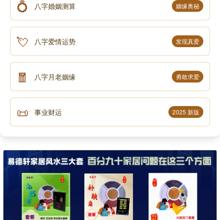
💍
八字婚姻测算
姻缘奥秘
💘
八字爱情运势
发现真爱
🧧
八字月老姻缘
勇敢求爱
📜
事业财运
2025 新版