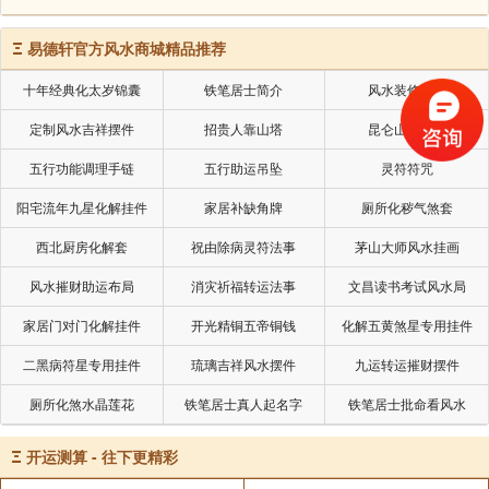
Ξ
易德轩官方风水商城精品推荐
十年经典化太岁锦囊
铁笔居士简介
风水装修设计
定制风水吉祥摆件
招贵人靠山塔
昆仑山五色土
五行功能调理手链
五行助运吊坠
灵符符咒
阳宅流年九星化解挂件
家居补缺角牌
厕所化秽气煞套
西北厨房化解套
祝由除病灵符法事
茅山大师风水挂画
风水摧财助运布局
消灾祈福转运法事
文昌读书考试风水局
家居门对门化解挂件
开光精铜五帝铜钱
化解五黄煞星专用挂件
二黑病符星专用挂件
琉璃吉祥风水摆件
九运转运摧财摆件
厕所化煞水晶莲花
铁笔居士真人起名字
铁笔居士批命看风水
Ξ
开运测算 - 往下更精彩