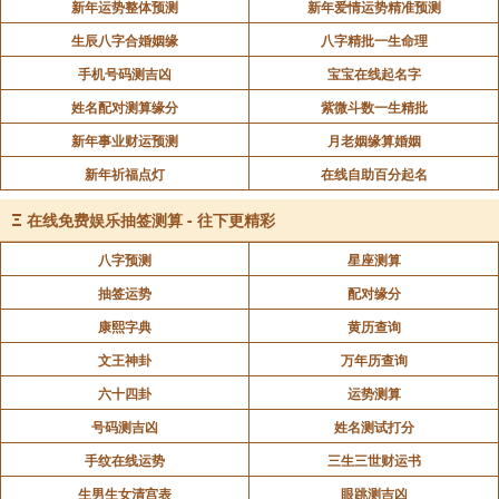
新年运势整体预测
新年爱情运势精准预测
生辰八字合婚姻缘
八字精批一生命理
手机号码测吉凶
宝宝在线起名字
姓名配对测算缘分
紫微斗数一生精批
新年事业财运预测
月老姻缘算婚姻
新年祈福点灯
在线自助百分起名
Ξ
在线免费娱乐抽签测算 - 往下更精彩
八字预测
星座测算
抽签运势
配对缘分
康熙字典
黄历查询
文王神卦
万年历查询
六十四卦
运势测算
号码测吉凶
姓名测试打分
手纹在线运势
三生三世财运书
生男生女清宫表
眼跳测吉凶