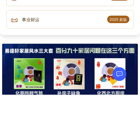
六爻分析： 该女士摇得一个卦象，显示官鬼爻旺
📜
事业财运
2025 新版
相，但同时也受到兄弟爻的克制。官鬼爻代表事业，旺
相说明事业发展顺利；兄弟爻代表竞争对手，克制官鬼
爻说明存在竞争压力。
综合八字和六爻的分析结果，可以得出结论：该女
士未来一年事业运势不错，有升职加薪的机会，但同时
也需要面对激烈的竞争，需要付出更多的努力才能实现
目标。
在这个案例中，八字从宏观层面揭示了未来一年的
事业运势，六爻则从微观层面揭示了事业发展的具体情
况，两者相互印证，使预测结果更加可靠。
关于易德轩
联系易德轩
电脑版
继续使
app下载
用移动
四、学习进阶：掌握两大预测体系的有效方法
版