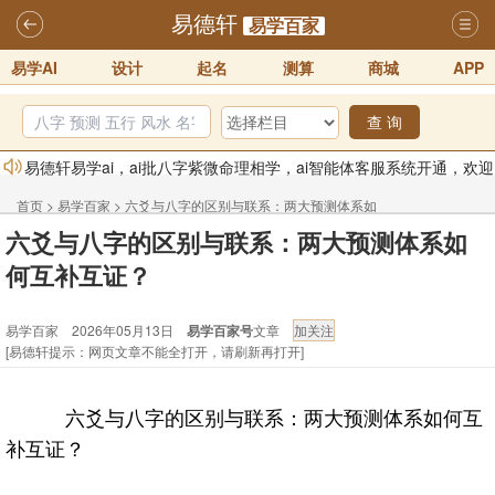
易德轩
易学百家
易学AI
设计
起名
测算
商城
APP
查 询
易德轩易学ai，ai批八字紫微命理相学，ai智能体客服系统开通，欢迎
体验！！
2025-07-01
首页
>
易学百家
>
六爻与八字的区别与联系：两大预测体系如
易德轩网重构及升能完成，欢迎大家来体验新程序及感觉！！
六爻与八字的区别与联系：两大预测体系如
何互补互证？
2025-07-01
何互补互证？
2026年化太岁锦囊属马、鼠、牛、龙、兔、狗、鸡生肖化太岁开始预
易学百家 2026年05月13日
易学百家号
文章
订！！
2025-10-01
[易德轩提示：网页文章不能全打开，请刷新再打开]
2026丙午年铁笔居士精批年运说明
2025-10-12
易德轩首席风水大师铁笔居士简介！！
2021-9-2
六爻与八字的区别与联系：两大预测体系如何互
易德轩通告：本网站易德轩商标及LOGO注册声明
2021-9-7
补互证？