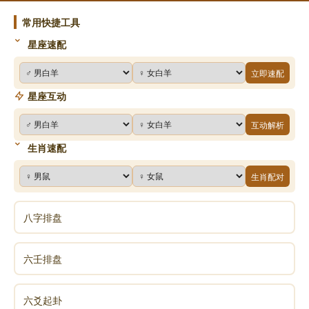
于摇卦的随机性，每次预测都需要重新分析。
常用快捷工具
八字： 信息量庞大，综合性强，但相对稳定。八字
星座速配
包含的信息非常丰富，需要综合考虑各种因素，才能得
立即速配
出准确的结论。
星座互动
三、互补互证：提升预测准确性的有效途径
互动解析
生肖速配
既然六爻和八字各有千秋，那么如何将它们结合起
生肖配对
来，以提升预测的准确性呢？答案是：互补互证。
八字排盘
1、八字定性，六爻定量
八字可以用来确定一个人的基本命运格局，包括性
六壬排盘
格、事业、财运、婚姻、健康等方面。比如，通过八字
可以看出一个人是身强还是身弱，是喜木火还是喜金
六爻起卦