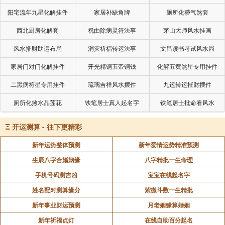
较具体、细致的答案，甚至可以描述事件发生的时间、
阳宅流年九星化解挂件
家居补缺角牌
厕所化秽气煞套
地点、人物等细节。
西北厨房化解套
祝由除病灵符法事
茅山大师风水挂画
八字： 侧重于预测人生的整体命运和长期趋势，包
风水摧财助运布局
消灾祈福转运法事
文昌读书考试风水局
括性格、事业、财运、婚姻、健康等方面。八字预测能
家居门对门化解挂件
开光精铜五帝铜钱
化解五黄煞星专用挂件
够揭示一个人的先天禀赋、人生轨迹，以及在不同阶段
二黑病符星专用挂件
琉璃吉祥风水摆件
九运转运摧财摆件
的运势吉凶。
厕所化煞水晶莲花
铁笔居士真人起名字
铁笔居士批命看风水
2、推演方法不同
Ξ
开运测算 - 往下更精彩
六爻： 通过摇卦的方式获取信息。摇卦具有一定的
新年运势整体预测
新年爱情运势精准预测
随机性，每次摇出的卦象都可能不同，因此六爻预测具
生辰八字合婚姻缘
八字精批一生命理
有一定的灵活性和动态性。
手机号码测吉凶
宝宝在线起名字
姓名配对测算缘分
紫微斗数一生精批
八字： 通过排盘的方式获取信息。八字排盘是固定
新年事业财运预测
月老姻缘算婚姻
的，一个人的八字在出生时就已确定，不会改变，因此
新年祈福点灯
在线自助百分起名