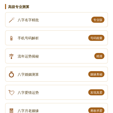
预测某人的感情运势时，可以先通过八字了解其感情方
高级专业测算
面的先天禀赋，以及近期的感情运势，再结合六爻卦象
进行分析，这样可以更加全面、准确地把握问题的本
🪄
八字名字精批
专业版
质。
📱
3、案例分析：六爻与八字互补互证的应用
手机号码解析
号码能量
为了更直观地说明六爻与八字如何互补互证，我们
🎐
流年运势揭秘
精准
来看一个简单的案例：
💍
某女士想知道自己未来一年的事业发展情况，于是
八字婚姻测算
姻缘奥秘
同时进行了八字预测和六爻预测。
💘
八字爱情运势
发现真爱
八字分析： 命理师通过分析其八字，发现她未来一
年事业运势较好，有升职加薪的机会，但同时也存在一
定的竞争压力。
🧧
八字月老姻缘
勇敢求爱