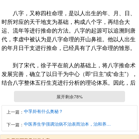
八字，又称四柱命理，是以人出生的年、月、日、
时所对应的天干地支为基础，构成八个字，再结合大
运、流年等进行推命的方法。八字的起源可以追溯到唐
代，李虚中被认为是八字命理的开山鼻祖。他以人出生
的年月日干支进行推命，已经具有了八字命理的雏形。
到了宋代，徐子平在前人的基础上，将八字推命术
发展完善，确立了以日干为中心（即“日主”或“命主”），
结合八字整体五行生克进行分析的理论体系。因此，后
人又将八字命理称为“子平术”。明清两代，八字命理得
展开剩余78%
到了进一步的发展，涌现出大量的命理学著作，如《滴
天髓》、《三命通会》等，使八字命理的理论体系更加
中孚卦有什么奥秘？
上一篇：
成熟。
中医养生学强调治病不治表而治本，治和养兼顾是有必要的
下一篇：
3、殊途同归的理论基础