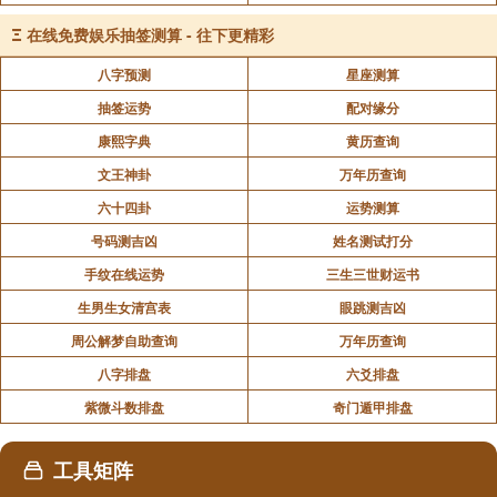
八字预测具有一定的稳定性和静态性。
Ξ
在线免费娱乐抽签测算 - 往下更精彩
3、信息提取方式不同
八字预测
星座测算
抽签运势
配对缘分
六爻： 主要通过卦爻辞、五行生克、六亲关系等来
康熙字典
黄历查询
提取信息。六爻预测注重卦象的整体分析，以及各个爻
文王神卦
万年历查询
之间的相互作用。
六十四卦
运势测算
号码测吉凶
姓名测试打分
八字： 主要通过十神、格局、用神等来提取信息。
手纹在线运势
三生三世财运书
八字预测注重日主的强弱、五行的平衡，以及大运流年
生男生女清宫表
眼跳测吉凶
对八字的影响。
周公解梦自助查询
万年历查询
八字排盘
六爻排盘
4、信息量与复杂程度不同
紫微斗数排盘
奇门遁甲排盘
六爻： 信息量相对较少，但变化灵活，断事细致。
工具矩阵
一个卦象只有六个爻，需要分析的因素相对较少，但由