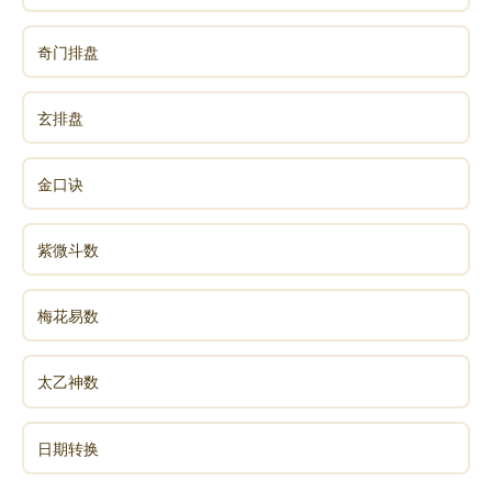
水，是适合创业还是适合上班等等。
奇门排盘
六爻则可以用来对具体事件进行定量分析。比如，
如果八字显示某人近期有投资机会，那么可以通过六爻
玄排盘
来预测这次投资能否成功，收益如何，风险有多大等
等。
金口诀
2、六爻验证八字，八字辅助六爻
紫微斗数
六爻和八字可以相互验证，互相补充。比如，通过
梅花易数
六爻预测某件事情的结果，可以与八字所显示的运势进
行对比，如果两者一致，则可以增加预测的可靠性。反
之，如果两者不一致，则需要重新审视预测的思路和方
太乙神数
法，找出问题所在。
日期转换
同时，八字也可以辅助六爻预测。比如，在用六爻