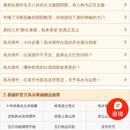
最契合易经先天八卦的古太极阴阳图，有人称为正宗太极
学懂了河图四象的阴阳数理，你就摸到了易经神秘的大门
易经八卦“数往者顺，知来者逆”的真正含义
风水摆件：小白必看！风水摆件白菜的开光避坑指南
风水摆件：白菜摆件不开光，效果会大打折扣吗？
风水摆件：哪种材质的白菜招财效果更好？
风水摆件：白菜开光前后这些禁忌，关乎风水与运势！
1、预测侧重点不同
Ξ
易德轩官方风水商城精品推荐
十年经典化太岁锦囊
铁笔居士简介
风水装修设计
六爻： 侧重于预测事情的发展趋势和细节，尤其擅
长于短期事件的预测。比如，求财能否成功？感情能否
定制风水吉祥摆件
招贵人靠山塔
昆仑山五色土
复合？出行是否顺利？等等。六爻预测往往能够给出比
五行功能调理手链
五行助运吊坠
灵符符咒