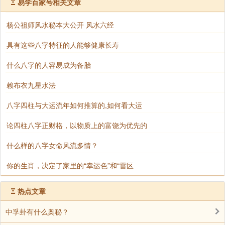
Ξ
易学百家号相关文章
尽管六爻和八字在形式上有所差异，但它们都以阴
杨公祖师风水秘本大公开 风水六经
阳五行、天干地支等为基础，都认为宇宙万物都遵循着
具有这些八字特征的人能够健康长寿
一定的规律，都可以通过一定的数术方法进行预测。从
这个意义上说，六爻和八字是殊途同归的。
什么八字的人容易成为备胎
赖布衣九星水法
二、体系差异：各有所长的预测工具
八字四柱与大运流年如何推算的,如何看大运
六爻和八字，虽然都以阴阳五行为基础，但它们在
论四柱八字正财格，以物质上的富饶为优先的
预测的侧重点、推演方法、信息提取等方面存在着明显
什么样的八字女命风流多情？
的差异，这也决定了它们各自的优势和适用范围。
你的生肖，决定了家里的“幸运色”和“雷区
Ξ
热点文章
中孚卦有什么奥秘？