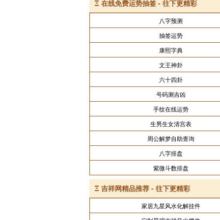
Ξ
在线免费运势抽签 - 往下更精彩
八字预测
抽签运势
康熙字典
文王神卦
六十四卦
号码测吉凶
手纹在线运势
生男生女清宫表
周公解梦自助查询
八字排盘
紫微斗数排盘
Ξ
吉祥网精品推荐 - 往下更精彩
家居九星风水化解挂件