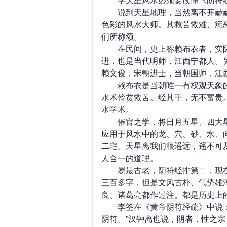
说到天星地理，当然离不开赫赫
色彩的风水大师。其救苦救难、惩
们所称颂。
在民间，史上称赖布衣者，实际
进，也是当代明师，江西宁都人。
赖文俊，宋朝进士，当朝国师，江
赖布衣是当朝唯一有权观天象的
水术怜贫救苦。经其手，无不富贵。
水学术。
催官之学，将日月五星、四大星
应用于风水中的龙、穴、砂、水、
二宅。天星离我们很遥远，遥不可
人合一的道理。
易最古老，阴符经排第二，现在
三百多字，但是文风古朴、气势雄
良、诸葛亮都作过注。都是历史上
李筌在《黄帝阴符经疏》中说：
阴符。”汉钟离也说，阴者，性之