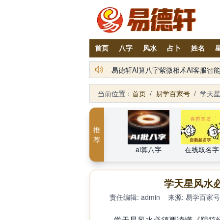
首页
八字
风水
占卜
姓名
铁笔居士简介及服务项目
当前位置：
首页
/
易学百家号
/
学天
推
荐
ai算八字
在线取名字
学天星风水
责任编辑: admin
来源:
易学百家号
学天星风水必须要读懂《阴符