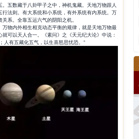
。五数藏于八卦甲子之中，神机鬼藏。天地万物跟人
五行法则。有大系统和小系统，有外系统有内系统。万
馈关系。全靠五运六气的阴阳之机。
万物内外相生相克动态平衡的规律，就是天地万物最
心就可以天人合一。《素问》之《天元纪大论》中说：
；人有五藏化五气，以生喜怒思忧恐。”