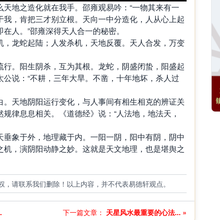
天地之造化就在我手。邵雍观易吟：“一物其来有一
于我，肯把三才别立根。天向一中分造化，人从心上起
即在人。”邵雍深得天人合一的秘密。
，龙蛇起陆；人发杀机，天地反覆。天人合发，万变
行。阳生阴杀，互为其根。龙蛇，阴盛闭蛰，阳盛起
太公说：“不耕，三年大旱。不凿，十年地坏，杀人过
。天地阴阳运行变化，与人事间有相生相克的辨证关
然规律息息相关。《道德经》说：“人法地，地法天，
垂象于外，地理藏于内。一阳一阴，阳中有阴，阴中
之机，演阴阳动静之妙。这就是天文地理，也是堪舆之
权，请联系我们删除！以上内容，并不代表易德轩观点。
.
下一篇文章：
天星风水最重要的心法... »