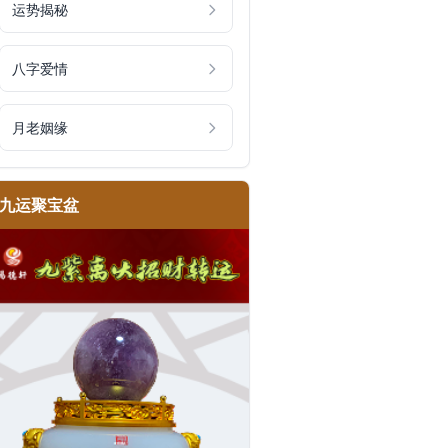
运势揭秘
八字爱情
月老姻缘
九运聚宝盆