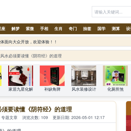
星座
解梦
紫微
手相
生肖
奇门
抽签
国学
测算
设
星风水必须要读懂《阴符经》的道理
家居九星化解
补缺角牌
风水装修设计
化厕所煞
必须要读懂《阴符经》的道理
专题文章
浏览次数: 109
更新日期: 2026-05-01 12:17
经》的道理