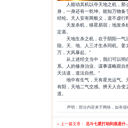
人能动其机以夺天地之机，那么
身，一身还有一乾坤。能知万物备
经纶。天人安有两般义，道不虚行
天发杀机，移星易宿；地发杀机
定基。
天地生杀之机，在于阴阳一气流
陆。天、地、人三才生杀同机。姜
万，大风暴起。”
从上述经文当中，我们可以明白
系。人的修身治业、谋事谋略跟自
天法道，道法自然。”
地中有生气，天有星光运气。天
有阳，天地二气交感。辨天人合变
道。
声明：部分内容来于网络，如有侵
« 上一篇文章：
北斗七星打劫到底是什..