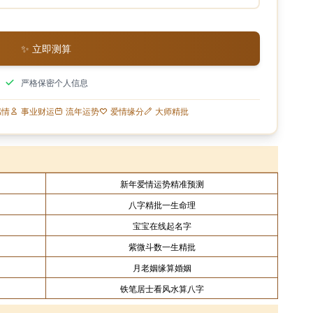
✨ 立即测算
严格保密个人信息
感情
事业财运
流年运势
爱情缘分
大师精批
新年爱情运势精准预测
八字精批一生命理
宝宝在线起名字
紫微斗数一生精批
月老姻缘算婚姻
铁笔居士看风水算八字