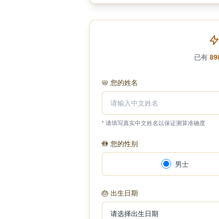
已有
89
📛
您的姓名
* 请填写真实中文姓名以保证测算准确度
🚻
您的性别
男士
🎂
出生日期