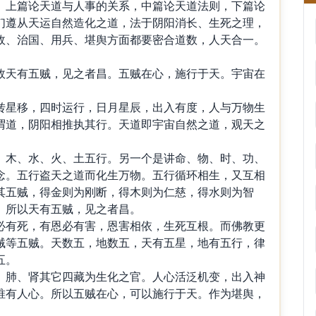
上篇论天道与人事的关系，中篇论天道法则，下篇论
们遵从天运自然造化之道，法于阴阳消长、生死之理，
政、治国、用兵、堪舆方面都要密合道数，人天合一。
天有五贼，见之者昌。五贼在心，施行于天。宇宙在
星移，四时运行，日月星辰，出入有度，人与万物生
谓道，阴阳相推执其行。天道即宇宙自然之道，观天之
木、水、火、土五行。另一个是讲命、物、时、功、
念。五行盗天之道而化生万物。五行循环相生，又互相
其五贼，得金则为刚断，得木则为仁慈，得水则为智
。所以天有五贼，见之者昌。
有死，有恩必有害，恩害相依，生死互根。而佛教更
贼等五贼。天数五，地数五，天有五星，地有五行，律
五。
肺、肾其它四藏为生化之官。人心活泛机变，出入神
唯有人心。所以五贼在心，可以施行于天。作为堪舆，