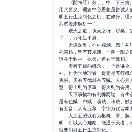
《阴符经》分上、中、下三篇。
用兵要义。通篇中心思想是告诫人
明五行生克制化之机，在修身、理
我试着来解析一二。
观天之道，执天之行，尽矣。故
乎手，万化生乎身。
天道深奥，不可窥测。然而斗转
死荣枯，皆有其规律。一阴一阳之
道在于致中。执天之道在于致和。
天有五贼的概念，一个是讲金、
神。作为学地理者，肯定是五行概
克贼。天有五德就有五贼。人心具
慧，得土则为厚重，得火则为奋勇
天下事物均有利弊两端，有生必
是有色贼、声贼、嗅贼、味贼、触
有五音，人有五藏，宇宙万化皆本
人之五藏以心为枢机，肝、脾、
明，所以人心难察。能通于天者，
就要用好五行生克制化。