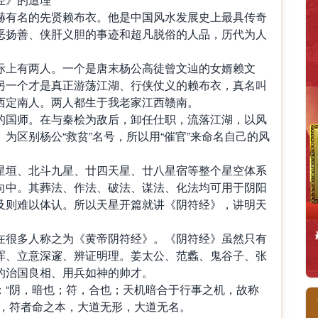
有名的先贤赖布衣。他是中国风水发展史上最具传奇
恶扬善、侠肝义胆的事迹和超凡脱俗的人品，历代为人
上有两人。一个是唐末杨公高徒曾文辿的女婿赖文
另一个才是真正游荡江湖、行侠仗义的赖布衣，真名叫
西定南人。两人都生于我老家江西赣南。
国师。在与秦桧为敌后，卸任仕职，流落江湖，以风
为区别杨公“救贫”名号，所以用“催官”来命名自己的风
垣、北斗九星、廿四天星、廿八星宿等整个星空体系
向中。其葬法、作法、破法、谋法、化法均可用于阴阳
及则难以体认。所以天星开篇就讲《阴符经》，讲明天
很多人称之为《黄帝阴符经》。《阴符经》虽然只有
浑、立意深邃、辨证明理。姜太公、范蠡、鬼谷子、张
的治国良相、用兵如神的帅才。
“阴，暗也；符，合也；天机暗合于行事之机，故称
宗，符者命之本，大道无形，大道无名。