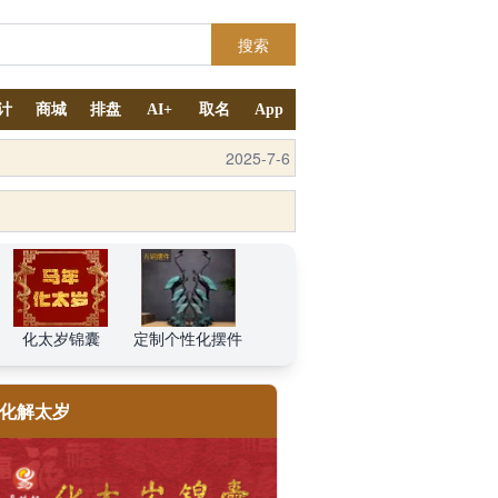
搜索
计
商城
排盘
AI+
取名
App
2025-9-4
化太岁锦囊
定制个性化摆件
化解太岁