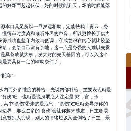
运的好坏而起起伏伏，好的时候能升天，坏的时候能落
源本自具足所以一旦岁运相助，定能扶我上青云，身
，懂得审时度势和倾听外界的声音，所以更擅长于借力
获得成功也坚守内敛与低调，守成意识在内心就比较坚
梭哈，会给自己留有余地，这一点是身强的人难以去贯
人是具备成就大事，发大财的先天基因的，可以入这个
就是要具备一定的辅助条件了；
配印”：
是从内而外多维度的补给；先说内部补给，主要表现就是
括“食伤”旺，也就是说身弱之人注定是“财，官，杀，
，其中“食伤”带来的是泄气，“食伤”过旺就会导致你的
边界，那么过多的“食伤”会让你越来越虚，日主容易
创意被别人变现，别人的情绪垃圾又全倒给了日主，最