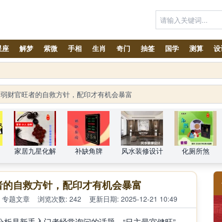
星座
解梦
紫微
手相
生肖
奇门
抽签
国学
测算
设
身弱财官旺者的自救方针，配印才有机会暴富
家居九星化解
补缺角牌
风水装修设计
化厕所煞
者的自救方针，配印才有机会暴富
专题文章
浏览次数: 242
更新日期: 2025-12-21 10:49
是新手入门者经常询问的话题，“日主最宜健旺”，