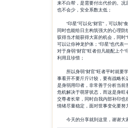
来不白帮，是需要付出代价的。况且
也不会少，安全系数太低；
“印星”可以化“财官”，可以制“
同时也能给日主构筑强大的心理防线
驭得当才能获得大富的机会，同时“
可以让你神龙护体；“印星”也代表
对于身弱“财官”旺者但凡能配上个
利用且珍惜；
所以身弱“财官”旺者平时就要学
事看开不要斤斤计较，要有战略长
是身弱用印者，非常善于分析当前
危机解决于萌芽状态，而这是身旺
交尊者长辈，同时自我内部补印也
情绪尽量稳定，面对世事变化要努
今天的分享就到这里，谢谢大