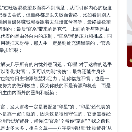
星”过旺容易欲望多而得不到满足，从而引起内心的极度
想要去尝试，但最终都是以失败而告终，比如看到别人
看到自媒体赚钱就要跟着去注册账号等等，最终被欲望
限的；最后“官杀”带来的是克气，上面的泄与耗是由
气代表的是由外向内的压制，“官杀”就是压力和挑战，同
只用硬扛来对待，那人生一定是到处充满黑暗的，“官杀
举步维艰；
解决几乎所有的内忧外患问题，“印星”对于这样的选手
以引化“财官”，又可以约制“食伤”，最终还能生身护
”也能给日主增添智慧和定力，让你临危不惧，也是一
去努力的做到极致，因为你缺的不是资源和机会，而是
日主由内而外的熏陶和感染；
，发大财者一定是要配备“印星”的，“印星”还代表的
不是靠一蹴而就的，因为这是很难守住的，它更需要经
“比劫”帮身，帮你扛“官杀”？帮你“克财”？我之前也
也是太多太多，相关文章——八字身弱财旺“比劫帮身”从