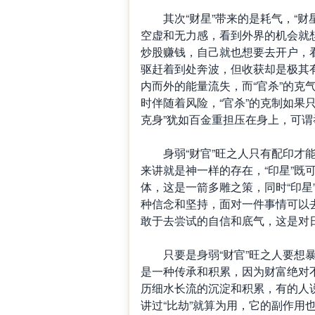
其次“财星”带来的是耗气，“财
空虚和无力感，看到外界的机会就
炒股赚钱，自己就也想要去开户，
驱赶着到处奔波，但收获却是极其有
内而外的能量流失，而“官杀”的克
时伴随着风险，“官杀”的克制如果
克身”犹如百金重担压在身上，可谓
身弱“财官”旺之人只有配印才能
来讲就是神一样的存在，“印星”既可
体，这是一箭多雕之策，同时“印星
种信念和坚持，面对一件事情可以
敢于去尝试的自信和底气，这是对
只要是身弱“财官”旺之人要想暴富
是一种传承和积累，因为财富绝对
历细水长流的沉淀和积累，有的人说用
讲过“比劫”就算为用，它的副作用