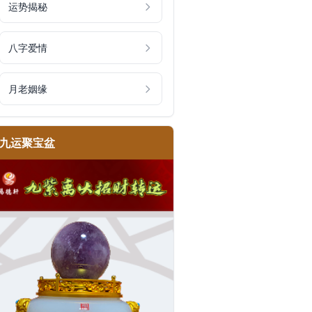
运势揭秘
八字爱情
月老姻缘
九运聚宝盆