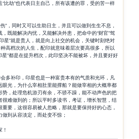
“比劫”也代表日主自己，所有该遭的罪，受的苦一样
食伤”，同时又可以生助日主，并且可以做到生生不息，
，既能解决内忧，又能解决外患，把命中的“财官”驾
印星”就是贵人，就是向上社交的机会，关键时刻绝对
一种高档次的人生，配印就意味着层次要高很多，所以
“印星”都是在提升档次，此印坚决不能被坏，并且要好好
会多补印，印星也是一种富贵本有的气质和光环，凡
远眼光，为什么宰相肚里能撑船？能做宰相的大概率都
形势，处理危机游刃有余，不骄不躁，能不动声色的把
者很难做到的；所以平时多读书，考证，增长智慧，结
很重要，这很容易被人忽略，那就是要保持好的心态，
力做到从容淡定，而处变不惊；
家！