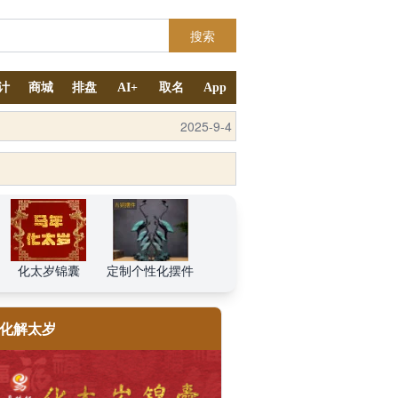
搜索
计
商城
排盘
AI+
取名
App
2025-10-11
化太岁锦囊
定制个性化摆件
化解太岁