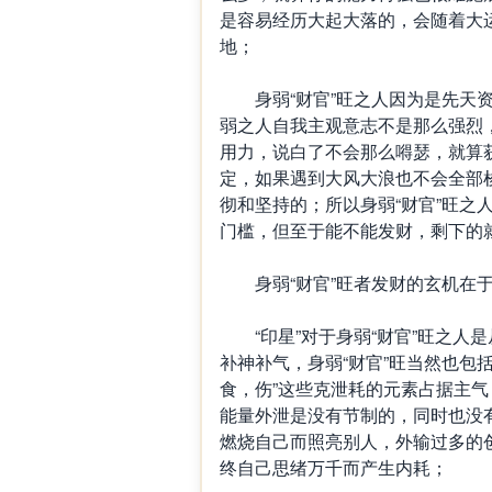
是容易经历大起大落的，会随着大
地；
身弱“财官”旺之人因为是先天资
弱之人自我主观意志不是那么强烈
用力，说白了不会那么嘚瑟，就算
定，如果遇到大风大浪也不会全部
彻和坚持的；所以身弱“财官”旺之
门槛，但至于能不能发财，剩下的
身弱“财官”旺者发财的玄机在于“
“印星”对于身弱“财官”旺之人
补神补气，身弱“财官”旺当然也包
食，伤”这些克泄耗的元素占据主气
能量外泄是没有节制的，同时也没有
燃烧自己而照亮别人，外输过多的
终自己思绪万千而产生内耗；