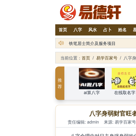
首页
八字
风水
占卜
姓名
2026丙午年铁笔居士精批年运说明
当前位置：
首页
/
易学百家号
/
八字
推
荐
ai算八字
在线取名字
八字身弱财官旺
责任编辑: admin
来源:
易学百家号
八字命理中对日主身强身弱的分析