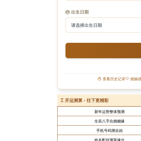
🎂
出生日期
查看历史记录
婚姻
Ξ
开运测算 - 往下更精彩
新年运势整体预测
生辰八字合婚姻缘
手机号码测吉凶
姓名配对测算缘分