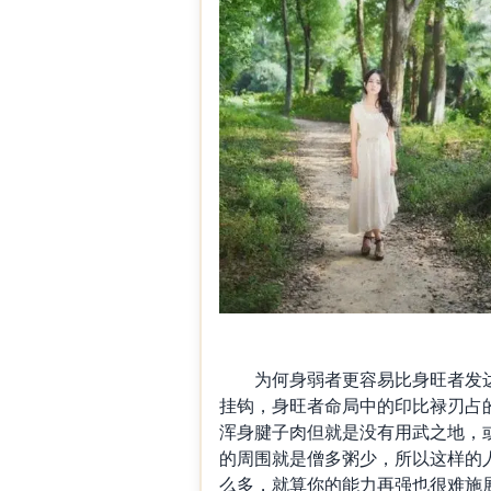
为何身弱者更容易比身旺者发达呢
挂钩，身旺者命局中的印比禄刃占的
浑身腱子肉但就是没有用武之地，
的周围就是僧多粥少，所以这样的
么多，就算你的能力再强也很难施展