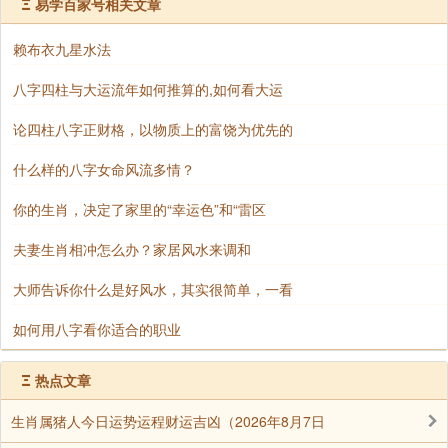
Ξ
易学百家号相关文章
中婚姻感情好，那就很平顺，可能女的会嫁的好，男的
会娶得好，婚姻幸福家庭美满，但是如果没有了情的这
赖布衣九星水法
个欲望，何来感情好坏？我对感情根本就不追求，那他
八字四柱与大运流年如何推算的,如何看大运
根本就不存在好坏？”
论四柱八字正财格，以物质上的富饶为优先的
“又如子女，如果不追求子女，我不要孩子，那么就
什么样的八字女命风流多情？
不会产生孩子的好坏，就没有命运对孩子的影响，子女
的健康，子女的吉凶，子女的性别，子女的个数，子女
你的生肖，决定了家里的“幸运色”和“雷区
孝不孝顺？如果欲望根本就不产生子女，何来子女吉
夫妻生肖相冲怎么办？家居风水来调和
凶，子女孝顺，何来牵肠挂肚？”
大师告诉你什么是好风水，其实很简单，一看
“一切都是欲望使然啊！”
如何用八字看你适合的职业
我翘起大姆指“师兄高见”。
Ξ
热点文章
生肖属猪人今日运势运程财运吉凶（2026年8月7日
主持也双手合十喃喃说道:“其实，只要是人，都会