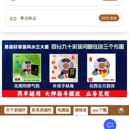
么当老年人晚年大运走的不好的时候，更多的是影响着
他的生命和健康，而不是影响事业，也不是影响感情。”
📜
事业财运
2025 新版
“今天和你讲的真的是精髓，这个东西很多研习易学
的人都是不懂的。”不知道你听明白了吗？
童鞋恍然大悟！
“既然说了，就给你多总结一点吧。”
我继续对他说道:
“我们现在学的八字有什么功能？”
关于易德轩
联系易德轩
电脑版
继续使
app下载
“八字叫四柱八字，又叫命理学，生命信息学。”
用移动
版