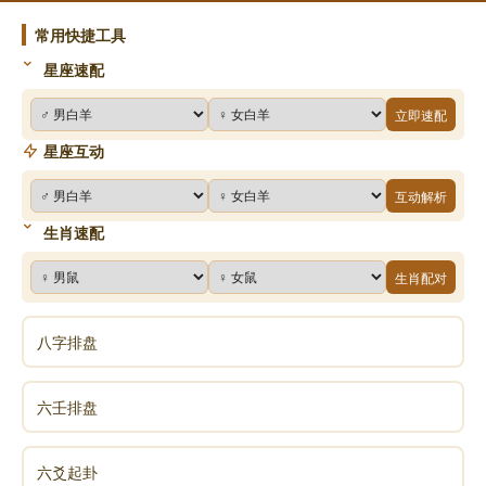
出家人的命到底可不可以算准呢？
常用快捷工具
星座速配
“是人都有欲望，有欲望就会产生命运，其实我们出
家人也是有欲望的，但如果用常规的思想是不能算准
立即速配
的，比如算我们出家人的感情，你肯定算不准。算出家
星座互动
人的财运也不能算准，我们不追求，当然不排除一些假
和尚。但真正修行的是对物质看的很淡的。”
互动解析
生肖速配
“要算什么？要算成就。出家人也有追求。有追求也
生肖配对
就有欲望，而且欲望也是很大的，出家人的欲望是什
么？是“得道”，悟道，我想通了，我想明白了。或者说
八字排盘
在修行的时候能够通大小周天，能够出“活菩萨”功德能
量，最终能够成佛成道，这个成就和得道，就是出家人
六壬排盘
的欲望。”
说完，住持双手合十，口念“南无阿弥陀佛！”
六爻起卦