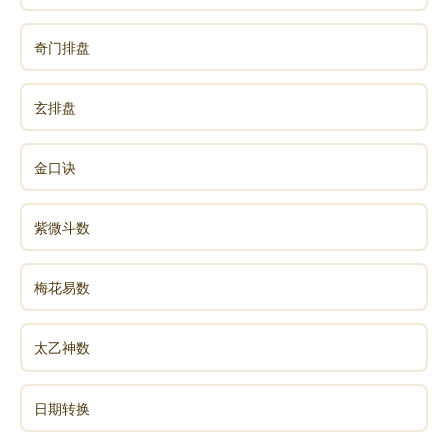
我对那个童鞋说:“通过这个故事，你明白了吧，同
奇门排盘
样可以通过出家人运气来看。他运气走的好，就更容易
得道更容易有成就，这个是真理。任何一个高僧大德我
玄排盘
们看得见的，他一定是运气走的好。说白了不是测不
准，是没测到点子上，就如“金钟罩铁布衫”终究有个气
金口诀
门软肋。只是看你能不能找的到。”
紫微斗数
我接着告诉他:“所以测一个人命运的时候要掌握几
个原则技巧，要明白他的追求是什么？比如说少年，少
梅花易数
年追求的是什么？少年追求的是学习。这个时期看他运
气的好坏是对学业构成的影响。你就不能够断他财运，
太乙神数
也不能断他婚姻，要不然就贻笑大方。”
“到了青年，青年追求的是什么？此时情窦初开，是
日期转换
情，是工作。这个时候他的运气好就代表他的感情顺