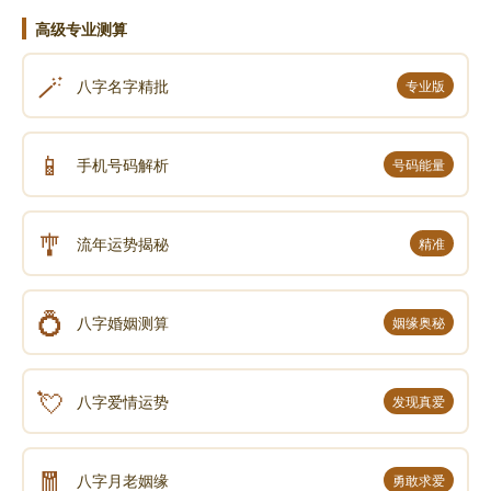
利，工作顺利，能够顺利找到工作。运气不好，代表他
高级专业测算
感情不好，工作不好，因为这时候产生的欲望是情和工
作的欲望。”
🪄
八字名字精批
专业版
“中年的时候呢？此时已过了情窦初开的年龄，对情
📱
手机号码解析
号码能量
的要求已经很低了，这时就不要去断他的夫妻感情恩不
恩爱了，老夫老妻都习以为常了，只要家庭稳定就可以
了。中年更多的是在于财富事业，此时上有老下有小，
🎐
流年运势揭秘
精准
此时产生的欲望就是财和事业，赚更多的钱，当更大的
官，运气好就能赚得到，运气不好就赚不到。此时主要
💍
看财运事业运。”
八字婚姻测算
姻缘奥秘
“那么老年人呢？老年人追求的是什么？不可能追求
💘
八字爱情运势
发现真爱
学业，也不可能追求情，基本上也不会追求事业和财
了，即使有，也是个例，此时大部分人追求的是健康和
🧧
寿命。谁也不想经受病魔缠身，更不想和死神相遇。那
八字月老姻缘
勇敢求爱