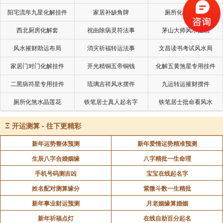
阳宅流年九星化解挂件
家居补缺角牌
厕所化秽气煞套
西北厨房化解套
祝由除病灵符法事
茅山大师风水挂画
风水摧财助运布局
消灾祈福转运法事
文昌读书考试风水局
家居门对门化解挂件
开光精铜五帝铜钱
化解五黄煞星专用挂件
二黑病符星专用挂件
琉璃吉祥风水摆件
九运转运摧财摆件
“有人说出家人的命算不准？那是因为出家人的欲望
厕所化煞水晶莲花
铁笔居士真人起名字
铁笔居士批命看风水
和追求跟常人是不一样的。”
Ξ
开运测算 - 往下更精彩
“命运有两种，一种是我观，一种是他观。”
新年运势整体预测
新年爱情运势精准预测
生辰八字合婚姻缘
八字精批一生命理
“这个命运一个是“我”对自己命运的理解，一个是别
人对“我”命运的理解。”
手机号码测吉凶
宝宝在线起名字
姓名配对测算缘分
紫微斗数一生精批
“比如说我不追求钱，那么命运对自己来讲，就不存
新年事业财运预测
月老姻缘算婚姻
在钱的好坏，我根本就不追求，好坏在我身上起不到任
新年祈福点灯
在线自助百分起名