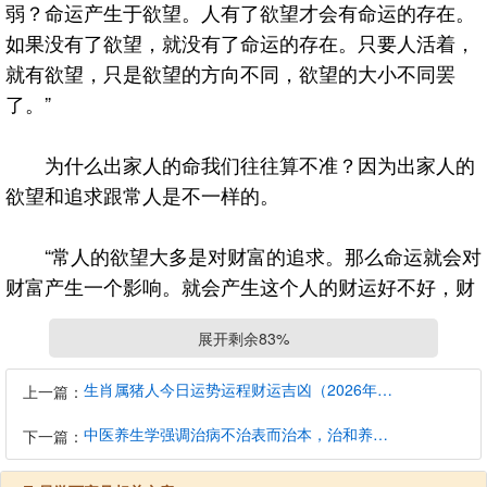
弱？命运产生于欲望。人有了欲望才会有命运的存在。
如果没有了欲望，就没有了命运的存在。只要人活着，
就有欲望，只是欲望的方向不同，欲望的大小不同罢
了。”
为什么出家人的命我们往往算不准？因为出家人的
欲望和追求跟常人是不一样的。
“常人的欲望大多是对财富的追求。那么命运就会对
财富产生一个影响。就会产生这个人的财运好不好，财
运起伏，什么时候会破产，什么时候赚到钱，首先要有
展开剩余83%
财的欲望，如果你没有对财的欲望，命运当中就不会产
生对财的影响，直接就没有影响了，根本就不追求钱，
生肖属猪人今日运势运程财运吉凶（2026年8月7日）详解查询
上一篇：
命中又何来财运的好坏？”
中医养生学强调治病不治表而治本，治和养兼顾是有必要的
下一篇：
“如果是对“情”有欲望，就会产生感情的好坏，命盘