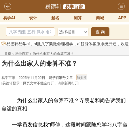
易德轩
易学百家
易学AI
设计
起名
测算
商城
APP
查 询
易德轩易学ai，ai批八字紫微命理相学，ai智能体客服系统开通，欢迎
体验！！
2025-07-01
首页
>
易学百家
>
为什么出家人的命算不准？
易德轩网重构及升能完成，欢迎大家来体验新程序及感觉！！
为什么出家人的命算不准？
2025-07-01
易学百家 2025年11月02日
易学百家号
文章
2026年化太岁锦囊属马、鼠、牛、龙、兔、狗、鸡生肖化太岁开始预
[易德轩提示：网页文章不能全打开，请刷新再打开]
订！！
2025-10-01
2026丙午年铁笔居士精批年运说明
2025-10-12
为什么出家人的命算不准？寺院老和尚告诉我们
易德轩首席风水大师铁笔居士简介！！
2021-9-2
命运的真相
易德轩通告：本网站易德轩商标及LOGO注册声明
2021-9-7
一学员发信息我“师傅，这段时间跟随您学习八字命