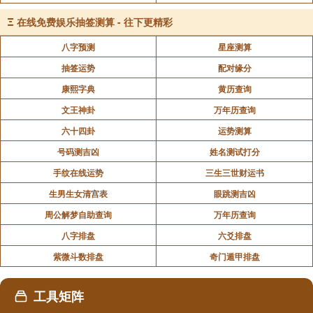
何作用，这时去测我的财运就不准，就没有意义。”
Ξ
在线免费娱乐抽签测算 - 往下更精彩
八字预测
星座测算
“我不追求感情，命运不对感情产生影响，在感情这
方面我是觉得幸福的。因为我根本就不追求，自身是满
抽签运势
配对缘分
足的，但是别人通过八字显现出我感情是不幸福的，认
康熙字典
黄历查询
为我这个人一辈子单身，肯定不幸福，活的不自在。但
文王神卦
万年历查询
事实上正是这个单身使我清心寡欲一心向佛反而幸福感
六十四卦
运势测算
满满。”
号码测吉凶
姓名测试打分
手纹在线运势
三生三世财运书
“这就是“我观”和“他观”。”
生男生女清宫表
眼跳测吉凶
周公解梦自助查询
万年历查询
“现在很多人往往是活在“他观”之下。只要你活在“他
八字排盘
六爻排盘
观”之下，就会感觉非常苦，非常累。所以命运是产生于
紫微斗数排盘
奇门遁甲排盘
欲望，当你不追求，则这方面的命运就没有什么好坏
了。”
工具矩阵