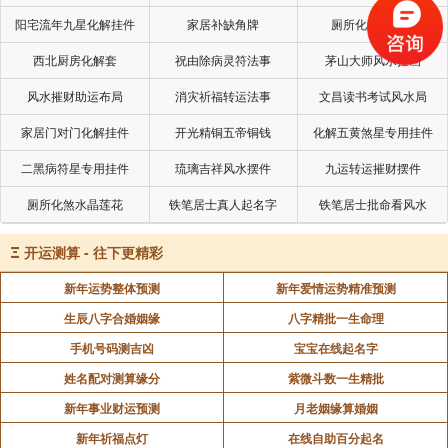
阳宅流年九星化解挂件
家居补缺角牌
厕所化秽气煞套
声明：部分内容来于网络，如有侵权，请联系我们删除！以上内容，并
西北厨房化解套
祝由除病灵符法事
茅山大师风水挂画
不代表易德轩观点。
风水摧财助运布局
消灾祈福转运法事
文昌读书考试风水局
家居门对门化解挂件
开光精铜五帝铜钱
化解五黄煞星专用挂件
二黑病符星专用挂件
琉璃吉祥风水摆件
九运转运摧财摆件
厕所化煞水晶莲花
铁笔居士真人起名字
铁笔居士批命看风水
Ξ
开运测算 - 往下更精彩
新年运势整体预测
新年爱情运势精准预测
生辰八字合婚姻缘
八字精批一生命理
手机号码测吉凶
宝宝在线起名字
姓名配对测算缘分
紫微斗数一生精批
新年事业财运预测
月老姻缘算婚姻
新年祈福点灯
在线自助百分起名