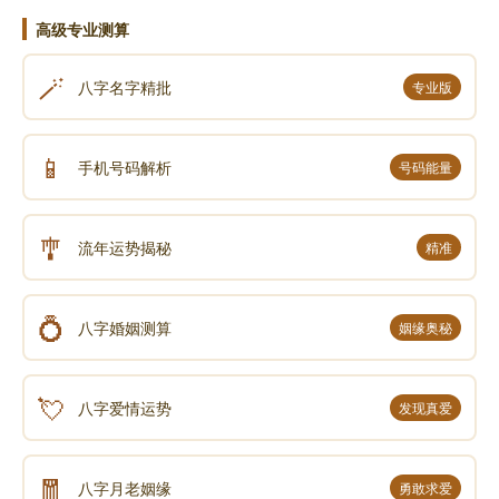
高级专业测算
🪄
八字名字精批
专业版
📱
手机号码解析
号码能量
🎐
流年运势揭秘
精准
💍
八字婚姻测算
姻缘奥秘
💘
八字爱情运势
发现真爱
🧧
八字月老姻缘
勇敢求爱