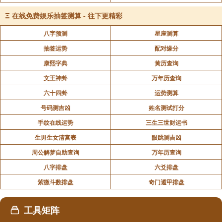
Ξ
在线免费娱乐抽签测算 - 往下更精彩
八字预测
星座测算
抽签运势
配对缘分
康熙字典
黄历查询
文王神卦
万年历查询
六十四卦
运势测算
号码测吉凶
姓名测试打分
手纹在线运势
三生三世财运书
生男生女清宫表
眼跳测吉凶
周公解梦自助查询
万年历查询
八字排盘
六爻排盘
紫微斗数排盘
奇门遁甲排盘
工具矩阵