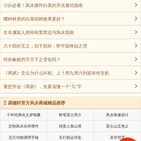
落变化来进行操作，当吉利时候，我们需要努力进取，
小白必看！风水摆件白菜的开光避坑指南
大吉利时候，更是要努力去争取。而在凶的时候，我们
需要慎之又慎，避过无谓的坑，大凶时候，我们需要注
哪种材质的白菜招财效果更好？
意人生的坎，这个坎或是突发事件，或是积累而成，我
生肖属鼠人房间布置禁忌与风水指南
们可以避开这些问题，从而达到从容面对。
六十四卦互之，归于四卦，即宇宙终始之理
人最怕的就是明知道是凶象时候，还一味去开拓进
取，有些人并不是不努力，而是越努力越是坑，明知道
经卦象能穷尽天下之变化吗？
人生需要跳过一个坎，而所谓的坎，就是一条条的沟，
《周易》爻位为什么叫初、上？用九用六到底有何玄机
本来是可以通过铺设后轻松通过，但在不清楚的情况下
勇往直前，最后是满身伤痕，或是无端出现生命危险，
要想学会《周易》，先要读懂一个“几”字
这种现象实际在人世间，是非常多的。
Ξ
易德轩官方风水商城精品推荐
说到底，人生对命理预测，主要的意义是在于如何避
坑，并不是听一些江湖术士的吹捧，吹捧是没有任何意
十年经典化太岁锦囊
铁笔居士简介
风水装修设计
义，成就的大小虽然是在命运中决定，但人最终仍是需
定制风水吉祥摆件
招贵人靠山塔
昆仑山五色土
要要避坑趋好为主。
五行功能调理手链
五行助运吊坠
灵符符咒