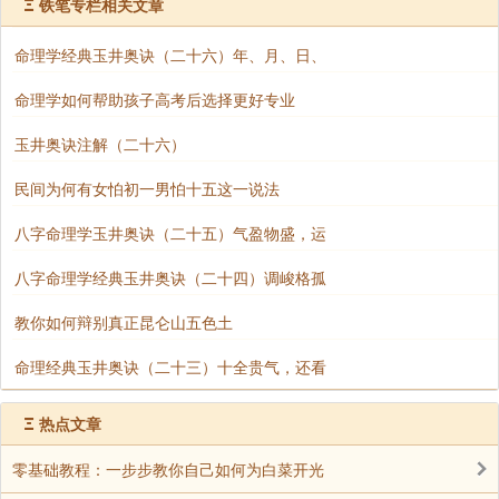
Ξ
铁笔专栏相关文章
是有贵人相助，所以说吉的时候，也就是人生行运时
命理学经典玉井奥诀（二十六）年、月、日、
候，大多是心想事成，只有在凶的时候，人才能体验心
里落差这些问题。
命理学如何帮助孩子高考后选择更好专业
中国有句话叫“我命由我不由天”，“我的命运在我掌握
玉井奥诀注解（二十六）
中”，这是很多人这么认为，这种看法没有错，但人的命
民间为何有女怕初一男怕十五这一说法
运你是了解了吗，想要把握人生，务必要先行了解，我
的命运如何，何时为凶，何时为吉，这样才能把握，在
八字命理学玉井奥诀（二十五）气盈物盛，运
没有任何了解情况是，又如何去把握呢？
八字命理学经典玉井奥诀（二十四）调峻格孤
人的命运预测意义就在于了解人生，把握未来，想要
教你如何辩别真正昆仑山五色土
了解人生，必须要有这些方面的高人来把你解惑，针对
你的命运进行评论，明白吉凶状况和运势起落过程、时
命理经典玉井奥诀（二十三）十全贵气，还看
间点，这样你才能准确去把握你的人生，这也就是预测
的意义所在。
Ξ
热点文章
所谓的人生化解，实质上来说，就是根据人生运程起
零基础教程：一步步教你自己如何为白菜开光