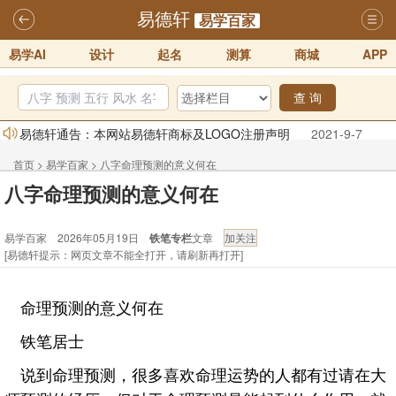
易德轩
易学百家
易学AI
设计
起名
测算
商城
APP
查 询
易德轩通告：本网站易德轩商标及LOGO注册声明
2021-9-7
易德轩易学ai，ai批八字紫微命理相学，ai智能体客服系统开通，欢迎
首页
>
易学百家
>
八字命理预测的意义何在
体验！！
2025-07-01
八字命理预测的意义何在
易德轩网重构及升能完成，欢迎大家来体验新程序及感觉！！
易学百家 2026年05月19日
铁笔专栏
文章
2025-07-01
[易德轩提示：网页文章不能全打开，请刷新再打开]
2026年化太岁锦囊属马、鼠、牛、龙、兔、狗、鸡生肖化太岁开始预
订！！
2025-10-01
命理预测的意义何在
2026丙午年铁笔居士精批年运说明
2025-10-12
铁笔居士
易德轩首席风水大师铁笔居士简介！！
2021-9-2
说到命理预测，很多喜欢命理运势的人都有过请在大