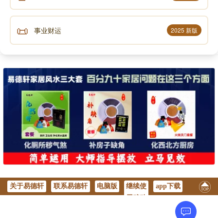
📜
事业财运
2025 新版
关于易德轩
联系易德轩
电脑版
继续使
app下载
用移动
版