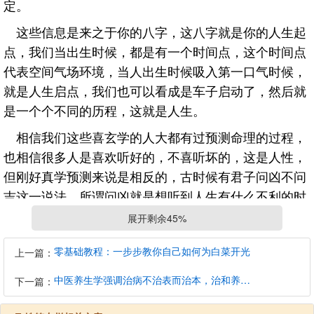
定。
这些信息是来之于你的八字，这八字就是你的人生起
点，我们当出生时候，都是有一个时间点，这个时间点
代表空间气场环境，当人出生时候吸入第一口气时候，
就是人生启点，我们也可以看成是车子启动了，然后就
是一个个不同的历程，这就是人生。
相信我们这些喜玄学的人大都有过预测命理的过程，
也相信很多人是喜欢听好的，不喜听坏的，这是人性，
但刚好真学预测来说是相反的，古时候有君子问凶不问
吉这一说法，所谓问凶就是想听到人生有什么不利的时
间段，问吉当然是什么时候发财，什么时候升官之类
展开剩余45%
的，那么为什么君子要问凶呢？因为我们人生是不可能
零基础教程：一步步教你自己如何为白菜开光
平稳的，每一个人都是会有起落，当落难时候，我们能
上一篇：
有所准备，这样不至于心里出现落差或是措手不及的现
中医养生学强调治病不治表而治本，治和养兼顾是有必要的
下一篇：
象，所以问凶要比问更重要，当吉的时候，也就是好运
时候，一般就是有些事情，也是能逢凶化吉，并且往往