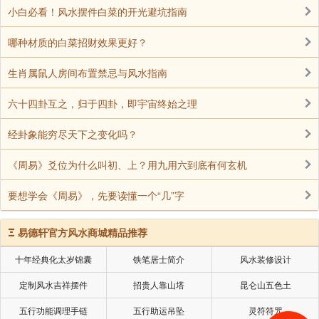
盈余。在今年这个行情较差的大环境中，能取得这样的
小白必看！风水摆件白菜的开光避坑指南
成绩，已经是相当不错了，也是值得可喜可贺的一年。
哪种材质的白菜招财效果更好？
当然这离不开个人的努力，风水或是法事，只能给无形
的助力，但人的努力也是最终结果的体现。
生肖属鼠人房间布置禁忌与风水指南
招财求财法事这个项目我是通过小范围来进行，现在
六十四卦互之，归于四卦，即宇宙终始之理
整体上只有五个客户进行这个法事，因为在这个法事
经卦象能穷尽天下之变化吗？
中，会有较多要求及限制，在通过这些年来进行的过程
中，都是能取得良好效果，在八年前一个女孩想要做电
《周易》爻位为什么叫初、上？用九用六到底有何玄机
商微信卖点东西，当时来说是一个开始，问我能有什么
要想学会《周易》，先要读懂一个“几”字
办法帮她，她想一年赚个50万就行，为此就为她动用了
求财法事，结果当年就达到这个效果，这个结果连她自
Ξ
易德轩官方风水商城精品推荐
己都不敢相信。
十年经典化太岁锦囊
铁笔居士简介
风水装修设计
在此后几年时间中，有几个诚心有缘分的朋友也进行
了这个项目，基本上都是能达到定下目标的九成以上效
定制风水吉祥摆件
招贵人靠山塔
昆仑山五色土
果。
五行功能调理手链
五行助运吊坠
灵符符咒