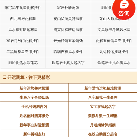
这个法事是有较好的效果，但要求也是较多，是需要
阳宅流年九星化解挂件
家居补缺角牌
厕所化秽气煞套
在风水布局和调理命理的情况进一步升级的项目，投入
西北厨房化解套
祝由除病灵符法事
茅山大师风水挂画
也是较大，所以在这个项目进行中，是要求较高的项
风水摧财助运布局
消灾祈福转运法事
文昌读书考试风水局
目，所以我也是只对有缘人进行，今天发出来只是说明
一下，有些是需要多方面加强及提升，这样才能取得更
家居门对门化解挂件
开光精铜五帝铜钱
化解五黄煞星专用挂件
好的效果。
二黑病符星专用挂件
琉璃吉祥风水摆件
九运转运摧财摆件
厕所化煞水晶莲花
铁笔居士真人起名字
铁笔居士批命看风水
声明：部分内容来于网络，如有侵权，请联系我们删除！以上内容，并
Ξ
开运测算 - 往下更精彩
不代表易德轩观点。
新年运势整体预测
新年爱情运势精准预测
生辰八字合婚姻缘
八字精批一生命理
手机号码测吉凶
宝宝在线起名字
姓名配对测算缘分
紫微斗数一生精批
新年事业财运预测
月老姻缘算婚姻
新年祈福点灯
在线自助百分起名