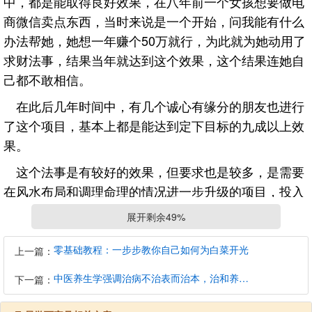
中，都是能取得良好效果，在八年前一个女孩想要做电
商微信卖点东西，当时来说是一个开始，问我能有什么
办法帮她，她想一年赚个50万就行，为此就为她动用了
求财法事，结果当年就达到这个效果，这个结果连她自
己都不敢相信。
在此后几年时间中，有几个诚心有缘分的朋友也进行
了这个项目，基本上都是能达到定下目标的九成以上效
果。
这个法事是有较好的效果，但要求也是较多，是需要
在风水布局和调理命理的情况进一步升级的项目，投入
也是较大，所以在这个项目进行中，是要求较高的项
展开剩余49%
目，所以我也是只对有缘人进行，今天发出来只是说明
一下，有些是需要多方面加强及提升，这样才能取得更
零基础教程：一步步教你自己如何为白菜开光
上一篇：
好的效果。
中医养生学强调治病不治表而治本，治和养兼顾是有必要的
下一篇：
招财求财法事和风水布局客户反馈