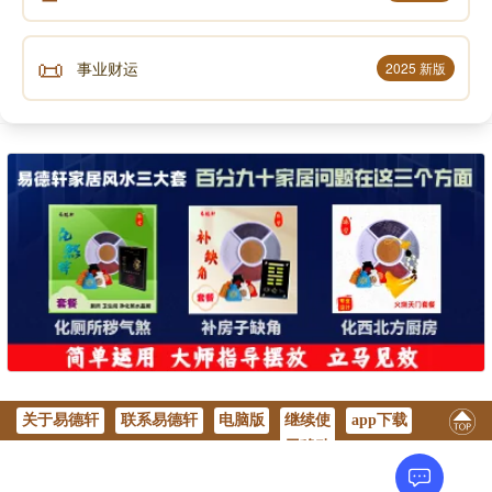
📜
事业财运
2025 新版
关于易德轩
联系易德轩
电脑版
继续使
app下载
用移动
版