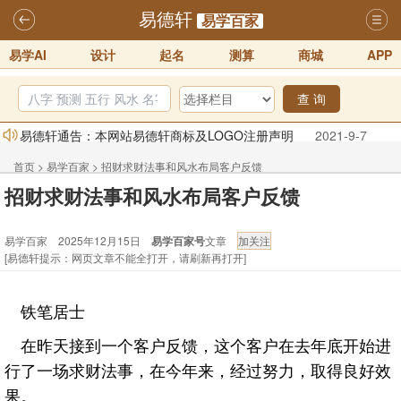
易德轩
易学百家
易学AI
设计
起名
测算
商城
APP
查 询
易德轩通告：本网站易德轩商标及LOGO注册声明
2021-9-7
易德轩易学ai，ai批八字紫微命理相学，ai智能体客服系统开通，欢迎
首页
>
易学百家
>
招财求财法事和风水布局客户反馈
体验！！
2025-07-01
招财求财法事和风水布局客户反馈
易德轩网重构及升能完成，欢迎大家来体验新程序及感觉！！
易学百家 2025年12月15日
易学百家号
文章
2025-07-01
[易德轩提示：网页文章不能全打开，请刷新再打开]
2026年化太岁锦囊属马、鼠、牛、龙、兔、狗、鸡生肖化太岁开始预
订！！
2025-10-01
铁笔居士
2026丙午年铁笔居士精批年运说明
2025-10-12
在昨天接到一个客户反馈，这个客户在去年底开始进
易德轩首席风水大师铁笔居士简介！！
2021-9-2
行了一场求财法事，在今年来，经过努力，取得良好效
果。