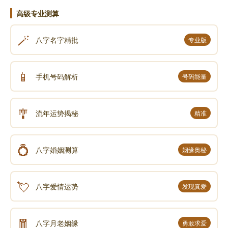
高级专业测算
🪄
八字名字精批
专业版
📱
手机号码解析
号码能量
🎐
流年运势揭秘
精准
💍
八字婚姻测算
姻缘奥秘
💘
八字爱情运势
发现真爱
🧧
八字月老姻缘
勇敢求爱