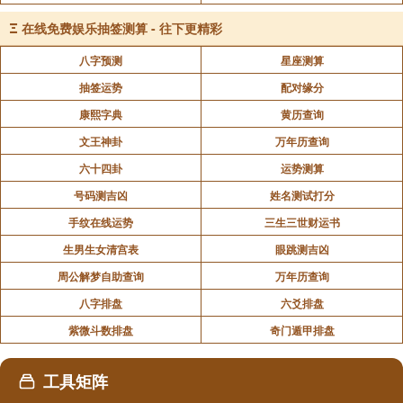
Ξ
在线免费娱乐抽签测算 - 往下更精彩
八字预测
星座测算
抽签运势
配对缘分
康熙字典
黄历查询
文王神卦
万年历查询
六十四卦
运势测算
号码测吉凶
姓名测试打分
手纹在线运势
三生三世财运书
生男生女清宫表
眼跳测吉凶
周公解梦自助查询
万年历查询
八字排盘
六爻排盘
紫微斗数排盘
奇门遁甲排盘
工具矩阵