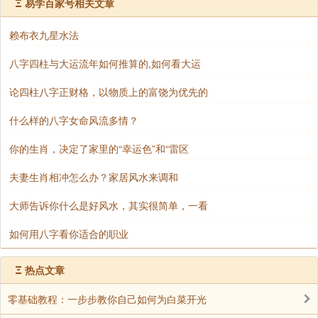
Ξ
易学百家号相关文章
铁笔居士
赖布衣九星水法
在昨天接到一个客户反馈，这个客户在去年底开始进
行了一场求财法事，在今年来，经过努力，取得良好效
八字四柱与大运流年如何推算的,如何看大运
果。
论四柱八字正财格，以物质上的富饶为优先的
这位客户是一直从事外贸行业，发展是较好的，但在
什么样的八字女命风流多情？
去年之前，由于自己不慎误信他人，投资一场大笔资金
去做虚拟产品，最后被骗亏损达到几千万，生意一度到
你的生肖，决定了家里的“幸运色”和“雷区
了边缘，困难到了极点，当时由于我不知情，由于一直
夫妻生肖相冲怎么办？家居风水来调和
在风水方面是由我负责，但这件事情没有让我知情，结
果出现这么严重亏空。
大师告诉你什么是好风水，其实很简单，一看
当我知道事情的来龙去脉后，亏空成了现实，那么就
如何用八字看你适合的职业
只有赚钱来补充为主，因此我进行全面风水规划设，并
加强能量场效应，通过风水布局及招财求财法事双重力
Ξ
热点文章
量来进行加强，结果通过今年一年努力，基本上赚到去
零基础教程：一步步教你自己如何为白菜开光
年初定下的基本目前，把之前亏空的补回来，还能有些