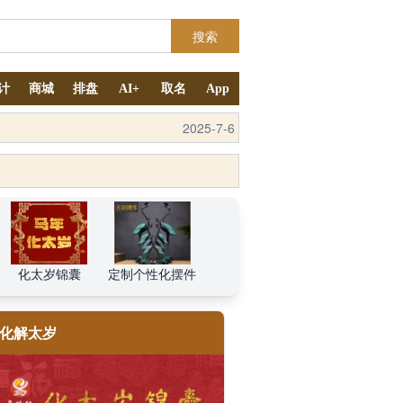
搜索
计
商城
排盘
AI+
取名
App
2025-9-4
2025-7-6
化太岁锦囊
定制个性化摆件
化解太岁