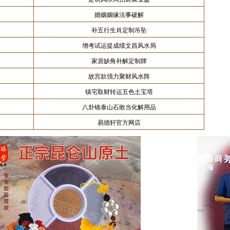
婚姻姻缘法事破解
补五行生肖定制吊坠
增考试运提成绩文昌风水局
家居缺角补解定制牌
故宫款强力聚财风水阵
镇宅取财转运五色土宝塔
八卦镜泰山石敢当化解用品
易德轩官方网店