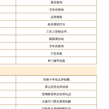
黄历查询
万年历查询
运势测算
姓名测试打分
三生三世财运书
眼跳测吉凶
万年历查询
六爻排盘
奇门遁甲排盘
经典十年化太岁锦囊
茅山灵符吉祥挂画
琉璃家居风水吉祥礼品
火烧天门西北厨房化解
定制风水局招财聚宝盆