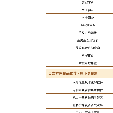
康熙字典
文王神卦
六十四卦
号码测吉凶
手纹在线运势
生男生女清宫表
周公解梦自助查询
八字排盘
紫微斗数排盘
Ξ
吉祥网精品推荐 - 往下更精彩
家居九星风水化解挂件
定制景观吉祥风水摆件
祝由十三科怯病灵符咒
化解护身灵符符咒法事
昆仑山五色土直供