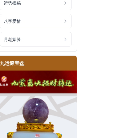
运势揭秘
八字爱情
月老姻缘
九运聚宝盆