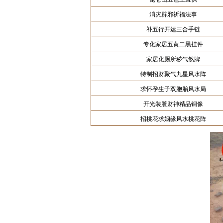
消灾辟邪祈福法事
补五行开运三合手链
专化家居五黄二黑挂件
家居化厕所秽气煞牌
特制招财聚气九星风水阵
求怀孕生子双胞胎风水局
开光装脏财神精品铜像
招桃花求姻缘风水桃花阵