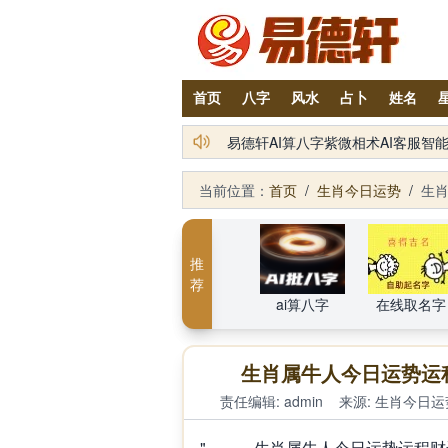
首页
八字
风水
占卜
姓名
铁笔居士简介及服务项目
易德轩AI算八字紫微相术AI客服
当前位置：
首页
/
生肖今日运势
/
生肖
推
荐
ai算八字
在线取名字
生肖属牛人今日运势运程
责任编辑: admin
来源:
生肖今日运
" 生肖属牛人今日运势运程财运吉