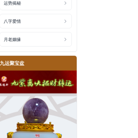
运势揭秘
八字爱情
月老姻缘
九运聚宝盆