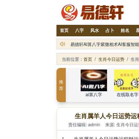
首页
八字
风水
占卜
姓名
铁笔居士简介及服务项目
易德轩AI算八字紫微相术AI客服
当前位置：
首页
/
生肖今日运势
/
生肖
推
荐
ai算八字
在线取名字
生肖属羊人今日运势运程
责任编辑: admin
来源:
生肖今日运
" 生肖属羊人今日运势运程财运吉