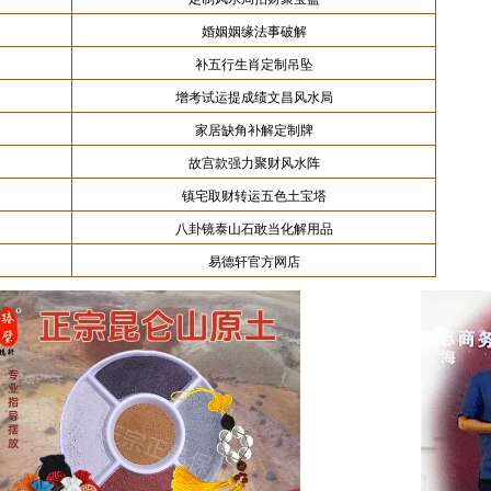
婚姻姻缘法事破解
补五行生肖定制吊坠
增考试运提成绩文昌风水局
家居缺角补解定制牌
故宫款强力聚财风水阵
镇宅取财转运五色土宝塔
八卦镜泰山石敢当化解用品
易德轩官方网店