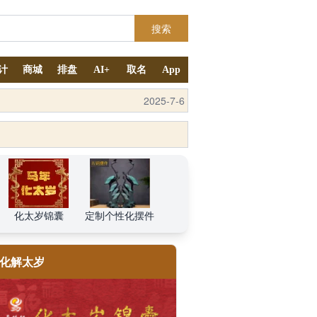
搜索
计
商城
排盘
AI+
取名
App
2025-9-4
2025-7-6
化太岁锦囊
定制个性化摆件
化解太岁