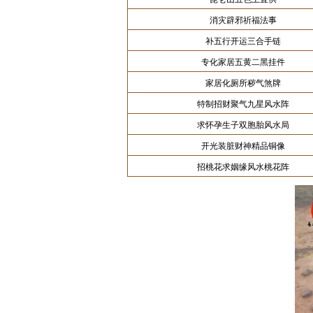
消灾辟邪祈福法事
补五行开运三合手链
专化家居五黄二黑挂件
家居化厕所秽气煞牌
特制招财聚气九星风水阵
求怀孕生子双胞胎风水局
开光装脏财神精品铜像
招桃花求姻缘风水桃花阵