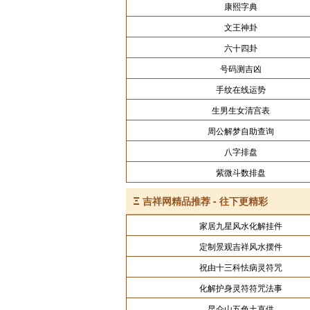
康熙字典
文王神卦
六十四卦
号码测吉凶
手纹在线运势
生男生女清宫表
周公解梦自助查询
八字排盘
紫微斗数排盘
Ξ
吉祥网精品推荐 - 往下更精彩
家居九星风水化解挂件
定制景观吉祥风水摆件
祝由十三科怯病灵符咒
化解护身灵符符咒法事
昆仑山五色土直供