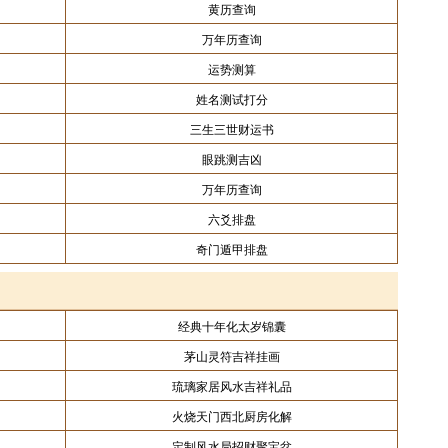
黄历查询
万年历查询
运势测算
姓名测试打分
三生三世财运书
眼跳测吉凶
万年历查询
六爻排盘
奇门遁甲排盘
经典十年化太岁锦囊
茅山灵符吉祥挂画
琉璃家居风水吉祥礼品
火烧天门西北厨房化解
定制风水局招财聚宝盆