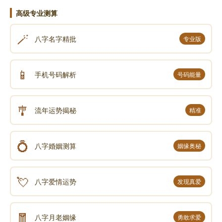
高级专业测算
🪄
八字名字精批
专业版
📱
手机号码解析
号码能量
🎐
流年运势揭秘
精准
💍
八字婚姻测算
姻缘奥秘
💘
八字爱情运势
发现真爱
🧧
八字月老姻缘
勇敢求爱