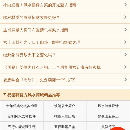
小白必看！风水摆件白菜的开光避坑指南
哪种材质的白菜招财效果更好？
生肖属鼠人房间布置禁忌与风水指南
六十四卦互之，归于四卦，即宇宙终始之理
经卦象能穷尽天下之变化吗？
《周易》爻位为什么叫初、上？用九用六到底有何玄机
要想学会《周易》，先要读懂一个“几”字
Ξ
易德轩官方风水商城精品推荐
十年经典化太岁锦囊
铁笔居士简介
风水装修设计
定制风水吉祥摆件
招贵人靠山塔
昆仑山五色土
五行功能调理手链
五行助运吊坠
灵符符咒