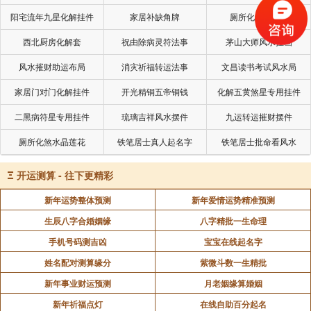
阳宅流年九星化解挂件
家居补缺角牌
厕所化秽气煞套
西北厨房化解套
祝由除病灵符法事
茅山大师风水挂画
风水摧财助运布局
消灾祈福转运法事
文昌读书考试风水局
家居门对门化解挂件
开光精铜五帝铜钱
化解五黄煞星专用挂件
二黑病符星专用挂件
琉璃吉祥风水摆件
九运转运摧财摆件
厕所化煞水晶莲花
铁笔居士真人起名字
铁笔居士批命看风水
Ξ
开运测算 - 往下更精彩
新年运势整体预测
新年爱情运势精准预测
生辰八字合婚姻缘
八字精批一生命理
手机号码测吉凶
宝宝在线起名字
姓名配对测算缘分
紫微斗数一生精批
新年事业财运预测
月老姻缘算婚姻
新年祈福点灯
在线自助百分起名