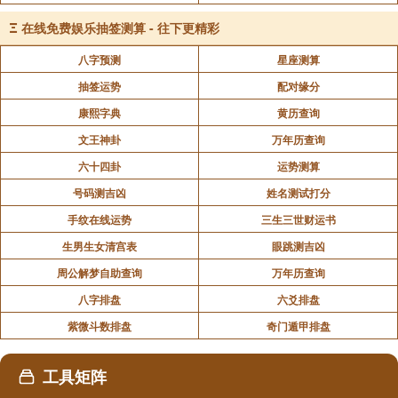
Ξ
在线免费娱乐抽签测算 - 往下更精彩
八字预测
星座测算
抽签运势
配对缘分
康熙字典
黄历查询
文王神卦
万年历查询
六十四卦
运势测算
号码测吉凶
姓名测试打分
手纹在线运势
三生三世财运书
生男生女清宫表
眼跳测吉凶
周公解梦自助查询
万年历查询
八字排盘
六爻排盘
紫微斗数排盘
奇门遁甲排盘
工具矩阵