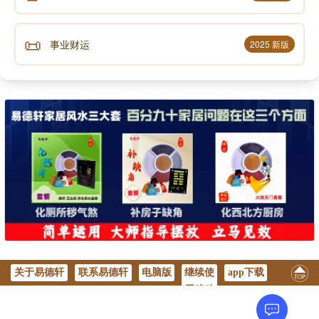
📜
事业财运
2025 新版
关于易德轩
联系易德轩
电脑版
继续使
app下载
用移动
版