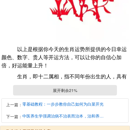
以上是根据你今天的生肖运势所提供的今日幸运
颜色、数字、贵人等开运方法，可以让你的自信心加
倍，好运能量上升！
生肖，即十二属相，指不同年份出生的人，具有
先天不同的属相命运，十二年一个轮回，此为“命”也。
展开剩余21%
属相的先天命运，随着日月轮回的变化，每天的运势也
不一样，此为“运”也，所谓“命运”，就是指先天的命相和
零基础教程：一步步教你自己如何为白菜开光
上一篇：
后天的运程。
中医养生学强调治病不治表而治本，治和养兼顾是有必要的
下一篇：
十二生肖每日运势在线查询，即根据生肖五行相
生相克、生肖地支之间相刑相冲以及命理神煞学，来解