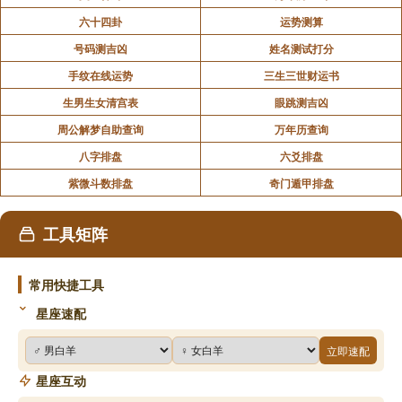
六十四卦
运势测算
号码测吉凶
姓名测试打分
手纹在线运势
三生三世财运书
生男生女清宫表
眼跳测吉凶
周公解梦自助查询
万年历查询
八字排盘
六爻排盘
紫微斗数排盘
奇门遁甲排盘
工具矩阵
常用快捷工具
星座速配
立即速配
星座互动