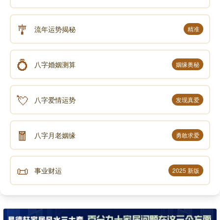
🎐
流年运势揭秘
精准
💍
八字婚姻测算
姻缘奥秘
💘
八字爱情运势
发现真爱
🧧
八字月老姻缘
勇敢求爱
📜
事业财运
2025 新版