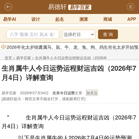
易德轩
易学百家
易学AI
设计
起名
测算
商城
APP
查 询
2026年化太岁锦囊属马、鼠、牛、龙、兔、狗、鸡生肖化太岁开始预
订！！
2025-10-01
首页
>
易学百家
>
生肖属牛人今日运势运程财运吉凶（2026年
2026丙午年铁笔居士精批年运说明
2025-10-12
生肖属牛人今日运势运程财运吉凶（2026年7
7月4日）详解查询
易德轩首席风水大师铁笔居士简介！！
2021-9-2
月4日）详解查询
易德轩通告：本网站易德轩商标及LOGO注册声明
2021-9-7
易学百家 2026年07月04日
生肖今日运势
文章
易德轩易学ai，ai批八字紫微命理相学，ai智能体客服系统开通，欢迎
[易德轩提示：网页文章不能全打开，请刷新再打开]
体验！！
2025-07-01
易德轩网重构及升能完成，欢迎大家来体验新程序及感觉！！
" 生肖属牛人今日运势运程财运吉凶（2026年7
2025-07-01
月4日）详解查询
以下是生肖属牛的人2026年7月4日的运势预测。