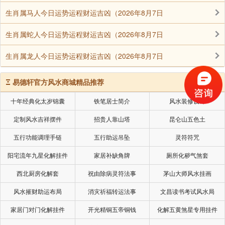
生肖属马人今日运势运程财运吉凶（2026年8月7日
生肖属蛇人今日运势运程财运吉凶（2026年8月7日
生肖属龙人今日运势运程财运吉凶（2026年8月7日
Ξ
易德轩官方风水商城精品推荐
十年经典化太岁锦囊
铁笔居士简介
风水装修设计
定制风水吉祥摆件
招贵人靠山塔
昆仑山五色土
五行功能调理手链
五行助运吊坠
灵符符咒
阳宅流年九星化解挂件
家居补缺角牌
厕所化秽气煞套
西北厨房化解套
祝由除病灵符法事
茅山大师风水挂画
风水摧财助运布局
消灾祈福转运法事
文昌读书考试风水局
家居门对门化解挂件
开光精铜五帝铜钱
化解五黄煞星专用挂件