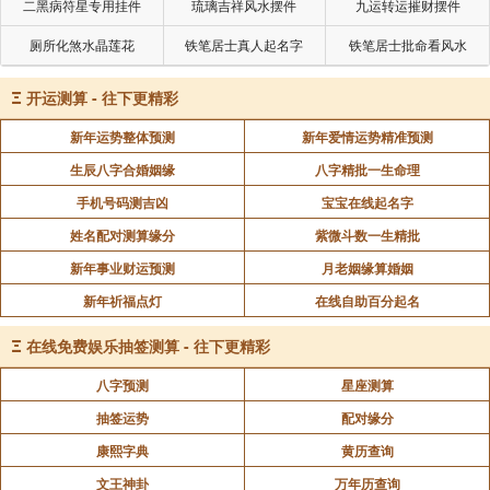
二黑病符星专用挂件
琉璃吉祥风水摆件
九运转运摧财摆件
厕所化煞水晶莲花
铁笔居士真人起名字
铁笔居士批命看风水
Ξ
开运测算 - 往下更精彩
新年运势整体预测
新年爱情运势精准预测
生辰八字合婚姻缘
八字精批一生命理
手机号码测吉凶
宝宝在线起名字
姓名配对测算缘分
紫微斗数一生精批
新年事业财运预测
月老姻缘算婚姻
新年祈福点灯
在线自助百分起名
Ξ
在线免费娱乐抽签测算 - 往下更精彩
八字预测
星座测算
抽签运势
配对缘分
康熙字典
黄历查询
文王神卦
万年历查询