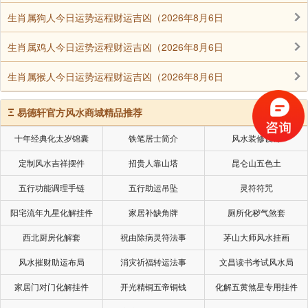
生肖属狗人今日运势运程财运吉凶（2026年8月6日
生肖属鸡人今日运势运程财运吉凶（2026年8月6日
生肖属猴人今日运势运程财运吉凶（2026年8月6日
Ξ
易德轩官方风水商城精品推荐
十年经典化太岁锦囊
铁笔居士简介
风水装修设计
定制风水吉祥摆件
招贵人靠山塔
昆仑山五色土
五行功能调理手链
五行助运吊坠
灵符符咒
阳宅流年九星化解挂件
家居补缺角牌
厕所化秽气煞套
西北厨房化解套
祝由除病灵符法事
茅山大师风水挂画
风水摧财助运布局
消灾祈福转运法事
文昌读书考试风水局
家居门对门化解挂件
开光精铜五帝铜钱
化解五黄煞星专用挂件