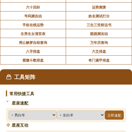
六十四卦
运势测算
号码测吉凶
姓名测试打分
手纹在线运势
三生三世财运书
生男生女清宫表
眼跳测吉凶
周公解梦自助查询
万年历查询
八字排盘
六爻排盘
紫微斗数排盘
奇门遁甲排盘
工具矩阵
常用快捷工具
星座速配
立即速配
星座互动