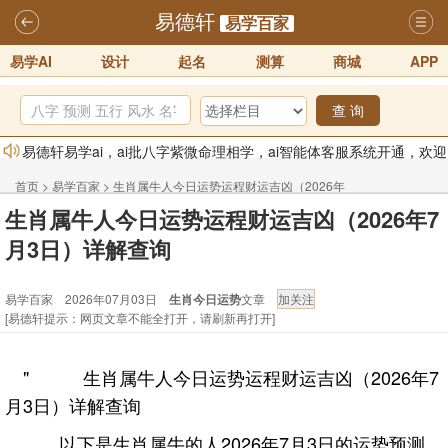
易德轩
易学百家
易学AI
设计
起名
测算
商城
APP
查 询
易德轩易学ai，ai批八字紫微命理相学，ai智能体客服系统开通，欢迎
体验！！
2025-07-01
首页
>
易学百家
>
生肖属牛人今日运势运程财运吉凶（2026年
易德轩网重构及升能完成，欢迎大家来体验新程序及感觉！！
生肖属牛人今日运势运程财运吉凶（2026年7
7月3日）详解查询
2025-07-01
月3日）详解查询
2026年化太岁锦囊属马、鼠、牛、龙、兔、狗、鸡生肖化太岁开始预
订！！
2025-10-01
易学百家 2026年07月03日
生肖今日运势
文章
[易德轩提示：网页文章不能全打开，请刷新再打开]
2026丙午年铁笔居士精批年运说明
2025-10-12
易德轩首席风水大师铁笔居士简介！！
2021-9-2
" 生肖属牛人今日运势运程财运吉凶（2026年7
易德轩通告：本网站易德轩商标及LOGO注册声明
2021-9-7
月3日）详解查询
以下是生肖属牛的人2026年7月3日的运势预测。