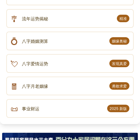
🎐
流年运势揭秘
精准
💍
八字婚姻测算
姻缘奥秘
💘
八字爱情运势
发现真爱
🧧
八字月老姻缘
勇敢求爱
📜
事业财运
2025 新版