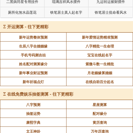
二黑病符星专用挂件
琉璃吉祥风水摆件
九运转运摧财摆件
厕所化煞水晶莲花
铁笔居士真人起名字
铁笔居士批命看风水
Ξ
开运测算 - 往下更精彩
新年运势整体预测
新年爱情运势精准预测
生辰八字合婚姻缘
八字精批一生命理
手机号码测吉凶
宝宝在线起名字
姓名配对测算缘分
紫微斗数一生精批
新年事业财运预测
月老姻缘算婚姻
新年祈福点灯
在线自助百分起名
Ξ
在线免费娱乐抽签测算 - 往下更精彩
八字预测
星座测算
抽签运势
配对缘分
康熙字典
黄历查询
文王神卦
万年历查询