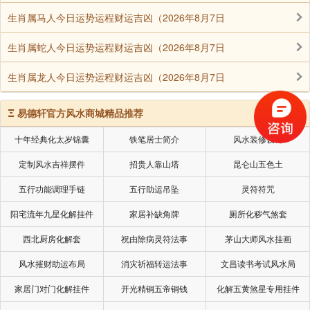
生肖属马人今日运势运程财运吉凶（2026年8月7日
生肖属蛇人今日运势运程财运吉凶（2026年8月7日
生肖属龙人今日运势运程财运吉凶（2026年8月7日
Ξ
易德轩官方风水商城精品推荐
十年经典化太岁锦囊
铁笔居士简介
风水装修设计
定制风水吉祥摆件
招贵人靠山塔
昆仑山五色土
五行功能调理手链
五行助运吊坠
灵符符咒
阳宅流年九星化解挂件
家居补缺角牌
厕所化秽气煞套
西北厨房化解套
祝由除病灵符法事
茅山大师风水挂画
风水摧财助运布局
消灾祈福转运法事
文昌读书考试风水局
家居门对门化解挂件
开光精铜五帝铜钱
化解五黄煞星专用挂件