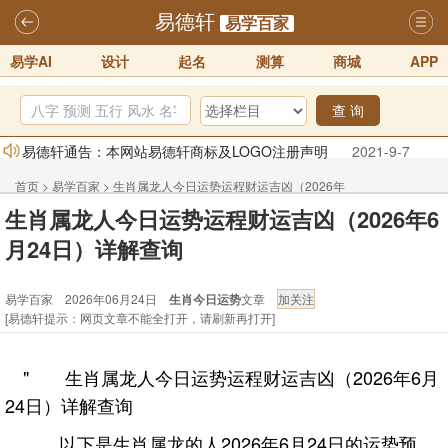
易德轩
易学百家
易学AI
设计
起名
测算
商城
APP
查 询
易德轩通告：本网站易德轩商标及LOGO注册声明
2021-9-7
易德轩易学ai，ai批八字紫微命理相学，ai智能体客服系统开通，欢迎
首页
>
易学百家
>
生肖属龙人今日运势运程财运吉凶（2026年
体验！！
2025-07-01
生肖属龙人今日运势运程财运吉凶（2026年6
6月24日）详解查询
易德轩网重构及升能完成，欢迎大家来体验新程序及感觉！！
月24日）详解查询
2025-07-01
2026年化太岁锦囊属马、鼠、牛、龙、兔、狗、鸡生肖化太岁开始预
易学百家 2026年06月24日
生肖今日运势
文章
订！！
2025-10-01
[易德轩提示：网页文章不能全打开，请刷新再打开]
2026丙午年铁笔居士精批年运说明
2025-10-12
" 生肖属龙人今日运势运程财运吉凶（2026年6月
易德轩首席风水大师铁笔居士简介！！
2021-9-2
24日）详解查询
以下是生肖属龙的人2026年6月24日的运势预