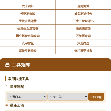
六十四卦
运势测算
号码测吉凶
姓名测试打分
手纹在线运势
三生三世财运书
生男生女清宫表
眼跳测吉凶
周公解梦自助查询
万年历查询
八字排盘
六爻排盘
紫微斗数排盘
奇门遁甲排盘
工具矩阵
常用快捷工具
星座速配
立即速配
星座互动