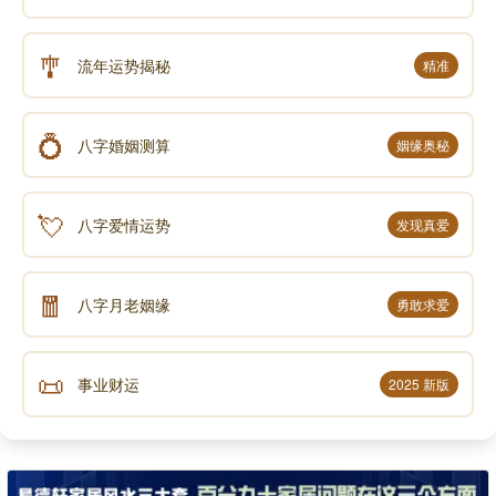
🎐
流年运势揭秘
精准
💍
八字婚姻测算
姻缘奥秘
💘
八字爱情运势
发现真爱
🧧
八字月老姻缘
勇敢求爱
📜
事业财运
2025 新版