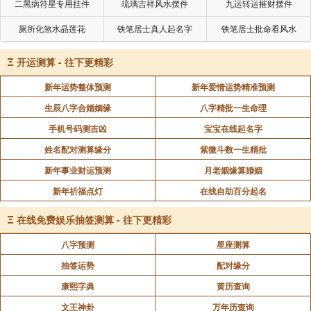
二黑病符星专用挂件
琉璃吉祥风水摆件
九运转运摧财摆件
厕所化煞水晶莲花
铁笔居士真人起名字
铁笔居士批命看风水
Ξ
开运测算 - 往下更精彩
新年运势整体预测
新年爱情运势精准预测
生辰八字合婚姻缘
八字精批一生命理
手机号码测吉凶
宝宝在线起名字
姓名配对测算缘分
紫微斗数一生精批
新年事业财运预测
月老姻缘算婚姻
新年祈福点灯
在线自助百分起名
Ξ
在线免费娱乐抽签测算 - 往下更精彩
八字预测
星座测算
抽签运势
配对缘分
康熙字典
黄历查询
文王神卦
万年历查询