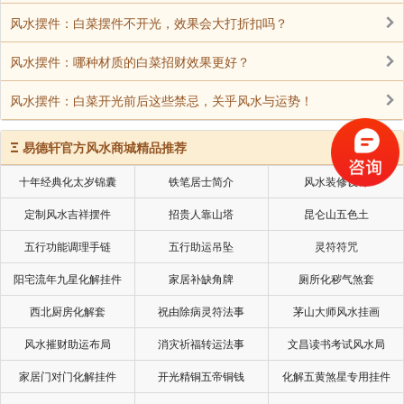
风水摆件：白菜摆件不开光，效果会大打折扣吗？
风水摆件：哪种材质的白菜招财效果更好？
风水摆件：白菜开光前后这些禁忌，关乎风水与运势！
Ξ
易德轩官方风水商城精品推荐
十年经典化太岁锦囊
铁笔居士简介
风水装修设计
定制风水吉祥摆件
招贵人靠山塔
昆仑山五色土
五行功能调理手链
五行助运吊坠
灵符符咒
阳宅流年九星化解挂件
家居补缺角牌
厕所化秽气煞套
西北厨房化解套
祝由除病灵符法事
茅山大师风水挂画
风水摧财助运布局
消灾祈福转运法事
文昌读书考试风水局
家居门对门化解挂件
开光精铜五帝铜钱
化解五黄煞星专用挂件