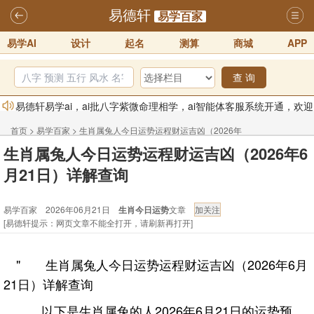
易德轩
易学百家
易学AI
设计
起名
测算
商城
APP
查 询
易德轩易学ai，ai批八字紫微命理相学，ai智能体客服系统开通，欢迎
体验！！
2025-07-01
首页
>
易学百家
>
生肖属兔人今日运势运程财运吉凶（2026年
易德轩网重构及升能完成，欢迎大家来体验新程序及感觉！！
生肖属兔人今日运势运程财运吉凶（2026年6
6月21日）详解查询
2025-07-01
月21日）详解查询
2026年化太岁锦囊属马、鼠、牛、龙、兔、狗、鸡生肖化太岁开始预
易学百家 2026年06月21日
生肖今日运势
文章
订！！
2025-10-01
[易德轩提示：网页文章不能全打开，请刷新再打开]
2026丙午年铁笔居士精批年运说明
2025-10-12
易德轩首席风水大师铁笔居士简介！！
2021-9-2
" 生肖属兔人今日运势运程财运吉凶（2026年6月
易德轩通告：本网站易德轩商标及LOGO注册声明
2021-9-7
21日）详解查询
以下是生肖属兔的人2026年6月21日的运势预