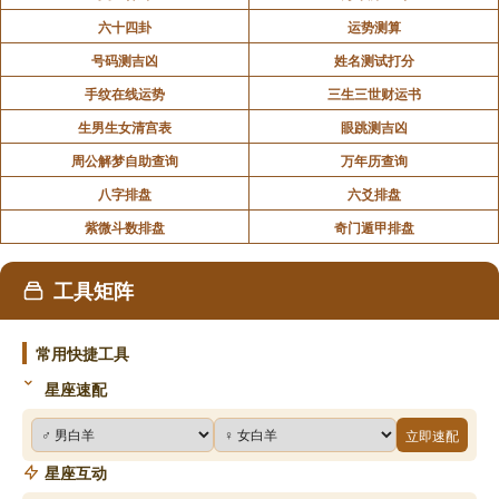
六十四卦
运势测算
号码测吉凶
姓名测试打分
手纹在线运势
三生三世财运书
生男生女清宫表
眼跳测吉凶
周公解梦自助查询
万年历查询
八字排盘
六爻排盘
紫微斗数排盘
奇门遁甲排盘
工具矩阵
常用快捷工具
星座速配
立即速配
星座互动