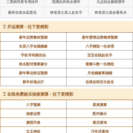
二黑病符星专用挂件
琉璃吉祥风水摆件
九运转运摧财摆件
厕所化煞水晶莲花
铁笔居士真人起名字
铁笔居士批命看风水
Ξ
开运测算 - 往下更精彩
新年运势整体预测
新年爱情运势精准预测
生辰八字合婚姻缘
八字精批一生命理
手机号码测吉凶
宝宝在线起名字
姓名配对测算缘分
紫微斗数一生精批
新年事业财运预测
月老姻缘算婚姻
新年祈福点灯
在线自助百分起名
Ξ
在线免费娱乐抽签测算 - 往下更精彩
八字预测
星座测算
抽签运势
配对缘分
康熙字典
黄历查询
文王神卦
万年历查询