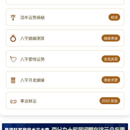
🎐
流年运势揭秘
精准
💍
八字婚姻测算
姻缘奥秘
💘
八字爱情运势
发现真爱
🧧
八字月老姻缘
勇敢求爱
📜
事业财运
2025 新版