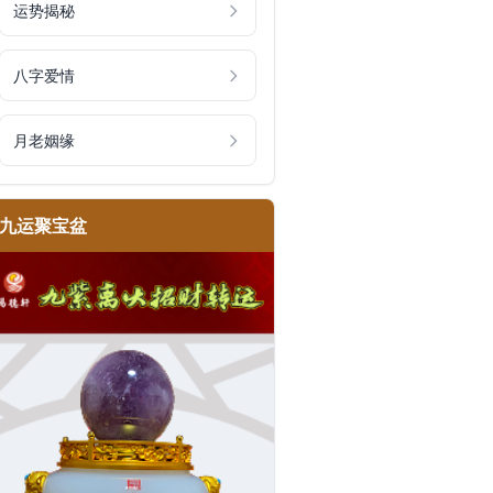
运势揭秘
八字爱情
月老姻缘
九运聚宝盆