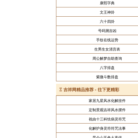
康熙字典
文王神卦
六十四卦
号码测吉凶
手纹在线运势
生男生女清宫表
周公解梦自助查询
八字排盘
紫微斗数排盘
Ξ
吉祥网精品推荐 - 往下更精彩
家居九星风水化解挂件
定制景观吉祥风水摆件
祝由十三科怯病灵符咒
化解护身灵符符咒法事
昆仑山五色土直供