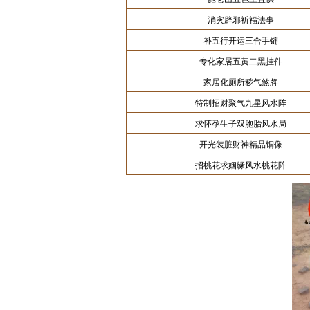
消灾辟邪祈福法事
补五行开运三合手链
专化家居五黄二黑挂件
家居化厕所秽气煞牌
特制招财聚气九星风水阵
求怀孕生子双胞胎风水局
开光装脏财神精品铜像
招桃花求姻缘风水桃花阵