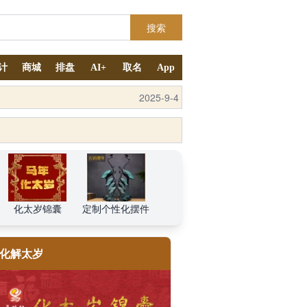
搜索
计
商城
排盘
AI+
取名
App
2025-9-4
化太岁锦囊
定制个性化摆件
化解太岁