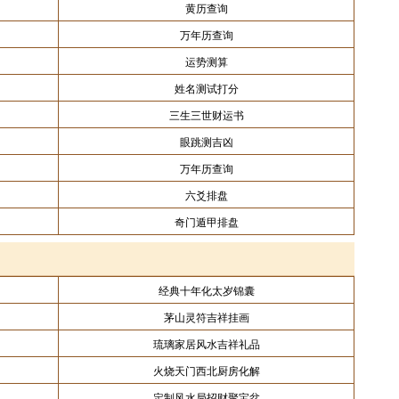
黄历查询
万年历查询
运势测算
姓名测试打分
三生三世财运书
眼跳测吉凶
万年历查询
六爻排盘
奇门遁甲排盘
经典十年化太岁锦囊
茅山灵符吉祥挂画
琉璃家居风水吉祥礼品
火烧天门西北厨房化解
定制风水局招财聚宝盆