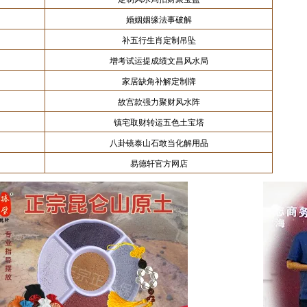
婚姻姻缘法事破解
补五行生肖定制吊坠
增考试运提成绩文昌风水局
家居缺角补解定制牌
故宫款强力聚财风水阵
镇宅取财转运五色土宝塔
八卦镜泰山石敢当化解用品
易德轩官方网店