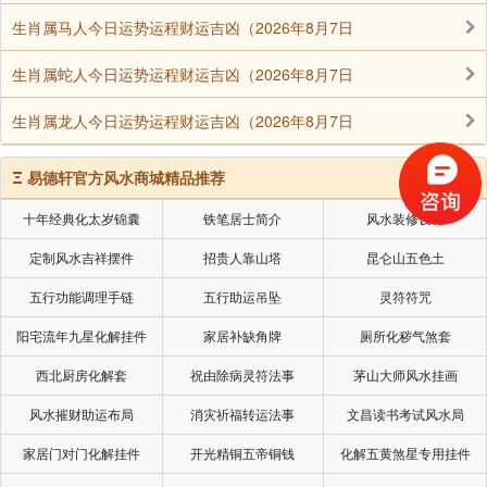
生肖属马人今日运势运程财运吉凶（2026年8月7日
生肖属蛇人今日运势运程财运吉凶（2026年8月7日
生肖属龙人今日运势运程财运吉凶（2026年8月7日
Ξ
易德轩官方风水商城精品推荐
十年经典化太岁锦囊
铁笔居士简介
风水装修设计
定制风水吉祥摆件
招贵人靠山塔
昆仑山五色土
五行功能调理手链
五行助运吊坠
灵符符咒
阳宅流年九星化解挂件
家居补缺角牌
厕所化秽气煞套
西北厨房化解套
祝由除病灵符法事
茅山大师风水挂画
风水摧财助运布局
消灾祈福转运法事
文昌读书考试风水局
家居门对门化解挂件
开光精铜五帝铜钱
化解五黄煞星专用挂件