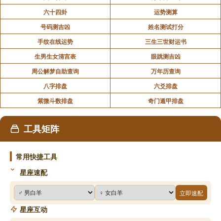
六十四卦
运势测算
号码测吉凶
姓名测试打分
手纹在线运势
三生三世财运书
生男生女清宫表
眼跳测吉凶
周公解梦自助查询
万年历查询
八字排盘
六爻排盘
紫微斗数排盘
奇门遁甲排盘
工具矩阵
常用快捷工具
星座速配
立即速配
星座互动