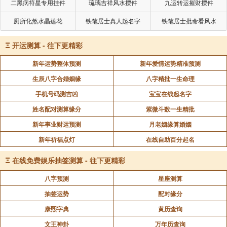
二黑病符星专用挂件
琉璃吉祥风水摆件
九运转运摧财摆件
厕所化煞水晶莲花
铁笔居士真人起名字
铁笔居士批命看风水
Ξ
开运测算 - 往下更精彩
新年运势整体预测
新年爱情运势精准预测
生辰八字合婚姻缘
八字精批一生命理
手机号码测吉凶
宝宝在线起名字
姓名配对测算缘分
紫微斗数一生精批
新年事业财运预测
月老姻缘算婚姻
新年祈福点灯
在线自助百分起名
Ξ
在线免费娱乐抽签测算 - 往下更精彩
八字预测
星座测算
抽签运势
配对缘分
康熙字典
黄历查询
文王神卦
万年历查询