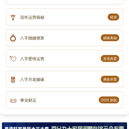
🎐
流年运势揭秘
精准
💍
八字婚姻测算
姻缘奥秘
💘
八字爱情运势
发现真爱
🧧
八字月老姻缘
勇敢求爱
📜
事业财运
2025 新版