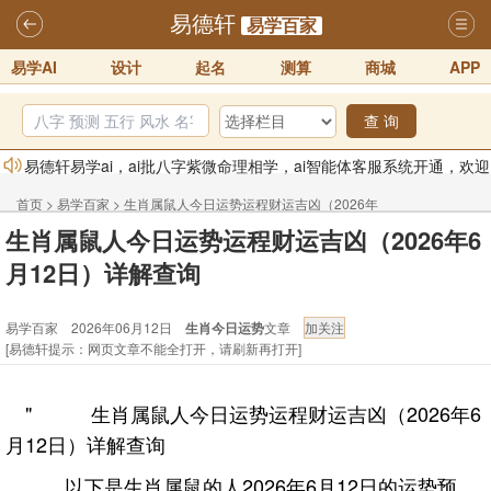
易德轩
易学百家
易学AI
设计
起名
测算
商城
APP
查 询
易德轩易学ai，ai批八字紫微命理相学，ai智能体客服系统开通，欢迎
体验！！
2025-07-01
首页
>
易学百家
>
生肖属鼠人今日运势运程财运吉凶（2026年
易德轩网重构及升能完成，欢迎大家来体验新程序及感觉！！
生肖属鼠人今日运势运程财运吉凶（2026年6
6月12日）详解查询
2025-07-01
月12日）详解查询
2026年化太岁锦囊属马、鼠、牛、龙、兔、狗、鸡生肖化太岁开始预
易学百家 2026年06月12日
生肖今日运势
文章
订！！
2025-10-01
[易德轩提示：网页文章不能全打开，请刷新再打开]
2026丙午年铁笔居士精批年运说明
2025-10-12
易德轩首席风水大师铁笔居士简介！！
2021-9-2
" 生肖属鼠人今日运势运程财运吉凶（2026年6
易德轩通告：本网站易德轩商标及LOGO注册声明
2021-9-7
月12日）详解查询
以下是生肖属鼠的人2026年6月12日的运势预