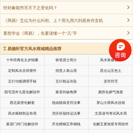
经卦象能穷尽天下之变化吗？
《周易》爻位为什么叫初、上？用九用六到底有何玄机
要想学会《周易》，先要读懂一个“几”字
Ξ
易德轩官方风水商城精品推荐
十年经典化太岁锦囊
铁笔居士简介
风水装修设计
定制风水吉祥摆件
招贵人靠山塔
昆仑山五色土
五行功能调理手链
五行助运吊坠
灵符符咒
阳宅流年九星化解挂件
家居补缺角牌
厕所化秽气煞套
西北厨房化解套
祝由除病灵符法事
茅山大师风水挂画
风水摧财助运布局
消灾祈福转运法事
文昌读书考试风水局
家居门对门化解挂件
开光精铜五帝铜钱
化解五黄煞星专用挂件