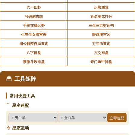
六十四卦
运势测算
号码测吉凶
姓名测试打分
手纹在线运势
三生三世财运书
生男生女清宫表
眼跳测吉凶
周公解梦自助查询
万年历查询
八字排盘
六爻排盘
紫微斗数排盘
奇门遁甲排盘
工具矩阵
常用快捷工具
星座速配
立即速配
星座互动