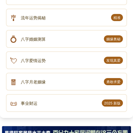
🎐
流年运势揭秘
精准
💍
八字婚姻测算
姻缘奥秘
💘
八字爱情运势
发现真爱
🧧
八字月老姻缘
勇敢求爱
📜
事业财运
2025 新版