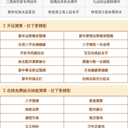
二黑病符星专用挂件
琉璃吉祥风水摆件
九运转运摧财摆件
厕所化煞水晶莲花
铁笔居士真人起名字
铁笔居士批命看风水
Ξ
开运测算 - 往下更精彩
新年运势整体预测
新年爱情运势精准预测
生辰八字合婚姻缘
八字精批一生命理
手机号码测吉凶
宝宝在线起名字
姓名配对测算缘分
紫微斗数一生精批
新年事业财运预测
月老姻缘算婚姻
新年祈福点灯
在线自助百分起名
Ξ
在线免费娱乐抽签测算 - 往下更精彩
八字预测
星座测算
抽签运势
配对缘分
康熙字典
黄历查询
文王神卦
万年历查询