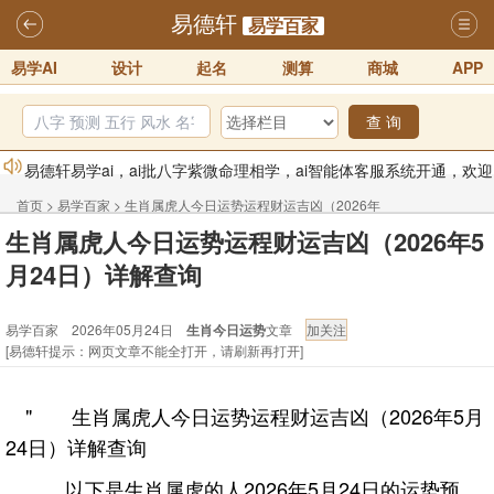
易德轩
易学百家
易学AI
设计
起名
测算
商城
APP
查 询
易德轩易学ai，ai批八字紫微命理相学，ai智能体客服系统开通，欢迎
体验！！
2025-07-01
首页
>
易学百家
>
生肖属虎人今日运势运程财运吉凶（2026年
易德轩网重构及升能完成，欢迎大家来体验新程序及感觉！！
生肖属虎人今日运势运程财运吉凶（2026年5
5月24日）详解查询
2025-07-01
月24日）详解查询
2026年化太岁锦囊属马、鼠、牛、龙、兔、狗、鸡生肖化太岁开始预
易学百家 2026年05月24日
生肖今日运势
文章
订！！
2025-10-01
[易德轩提示：网页文章不能全打开，请刷新再打开]
2026丙午年铁笔居士精批年运说明
2025-10-12
易德轩首席风水大师铁笔居士简介！！
2021-9-2
" 生肖属虎人今日运势运程财运吉凶（2026年5月
易德轩通告：本网站易德轩商标及LOGO注册声明
2021-9-7
24日）详解查询
以下是生肖属虎的人2026年5月24日的运势预