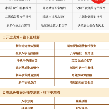
家居门对门化解挂件
开光精铜五帝铜钱
化解五黄煞星专用挂件
二黑病符星专用挂件
琉璃吉祥风水摆件
九运转运摧财摆件
厕所化煞水晶莲花
铁笔居士真人起名字
铁笔居士批命看风水
Ξ
开运测算 - 往下更精彩
新年运势整体预测
新年爱情运势精准预测
生辰八字合婚姻缘
八字精批一生命理
手机号码测吉凶
宝宝在线起名字
姓名配对测算缘分
紫微斗数一生精批
新年事业财运预测
月老姻缘算婚姻
新年祈福点灯
在线自助百分起名
Ξ
在线免费娱乐抽签测算 - 往下更精彩
八字预测
星座测算
抽签运势
配对缘分