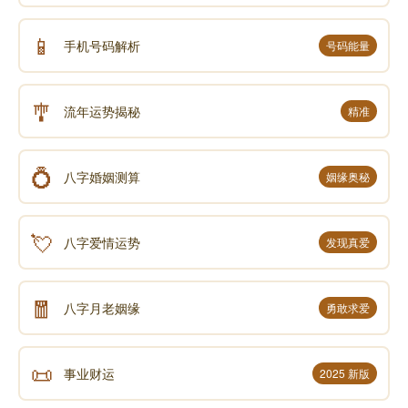
📱
手机号码解析
号码能量
🎐
流年运势揭秘
精准
💍
八字婚姻测算
姻缘奥秘
💘
八字爱情运势
发现真爱
🧧
八字月老姻缘
勇敢求爱
📜
事业财运
2025 新版