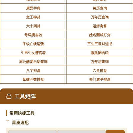
康熙字典
黄历查询
文王神卦
万年历查询
六十四卦
运势测算
号码测吉凶
姓名测试打分
手纹在线运势
三生三世财运书
生男生女清宫表
眼跳测吉凶
周公解梦自助查询
万年历查询
八字排盘
六爻排盘
紫微斗数排盘
奇门遁甲排盘
工具矩阵
常用快捷工具
星座速配