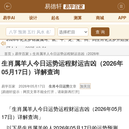
易德轩
易学百家
易学AI
设计
起名
测算
商城
APP
查 询
2026年化太岁锦囊属马、鼠、牛、龙、兔、狗、鸡生肖化太岁开始预
订！！
2025-10-01
2026丙午年铁笔居士精批年运说明
2025-10-12
首页
>
易学百家
>
生肖属羊人今日运势运程财运吉凶（2026年
易德轩首席风水大师铁笔居士简介！！
2021-9-2
生肖属羊人今日运势运程财运吉凶（2026年
05月17日）详解查询
易德轩通告：本网站易德轩商标及LOGO注册声明
2021-9-7
05月17日）详解查询
易德轩易学ai，ai批八字紫微命理相学，ai智能体客服系统开通，欢迎
易学百家 2026年05月17日
生肖今日运势
文章
体验！！
2025-07-01
[易德轩提示：网页文章不能全打开，请刷新再打开]
易德轩网重构及升能完成，欢迎大家来体验新程序及感觉！！
2025-07-01
「生肖属羊人今日运势运程财运吉凶（2026年05月
17日）详解查询」
以下是生肖属羊的人2026年05月17日的运势预测。