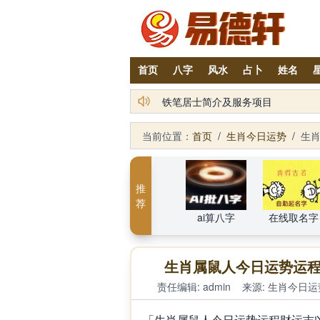
首页
八字
风水
占卜
姓名
2026丙午年铁笔居士精批年运说明
铁笔居士简介及服务项目
当前位置：
首页
/
生肖今日运势
/
生肖
推
荐
ai算八字
在线取名字
生肖属鼠人今日运势运程财
责任编辑: admin
来源:
生肖今日运
「生肖属鼠人今日运势运程财运吉凶（