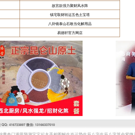
故宫款强力聚财风水阵
镇宅取财转运五色土宝塔
八卦镜泰山石敢当化解用品
易德轩官方网店
416723897 微信: 13166337010
锦囊
奇门遁甲预测
宝宝起名
手相图解
生肖运势
生辰八字
生辰八字算命
紫微