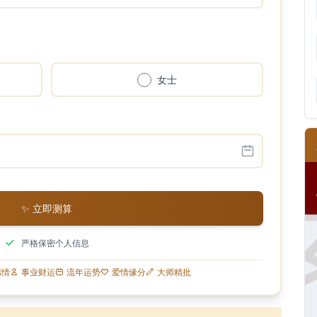
女士
✨ 立即测算
严格保密个人信息
感情
事业财运
流年运势
爱情缘分
大师精批