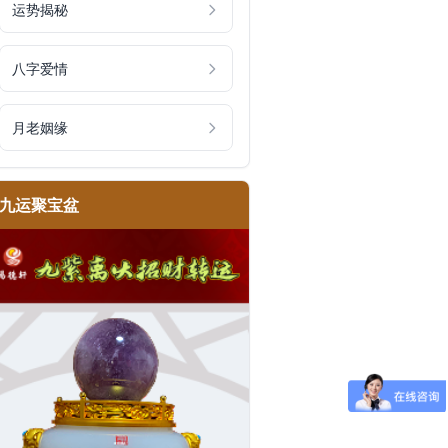
运势揭秘
八字爱情
月老姻缘
九运聚宝盆