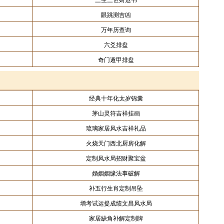
眼跳测吉凶
万年历查询
六爻排盘
奇门遁甲排盘
经典十年化太岁锦囊
茅山灵符吉祥挂画
琉璃家居风水吉祥礼品
火烧天门西北厨房化解
定制风水局招财聚宝盆
婚姻姻缘法事破解
补五行生肖定制吊坠
增考试运提成绩文昌风水局
家居缺角补解定制牌