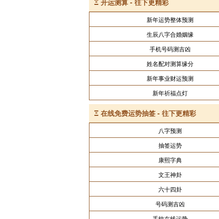
Ξ
开运测算 - 往下更精彩
新年运势整体预测
生辰八字合婚姻缘
手机号码测吉凶
姓名配对测算缘分
新年事业财运预测
新年祈福点灯
Ξ
在线免费运势抽签 - 往下更精彩
八字预测
抽签运势
康熙字典
文王神卦
六十四卦
号码测吉凶
手纹在线运势