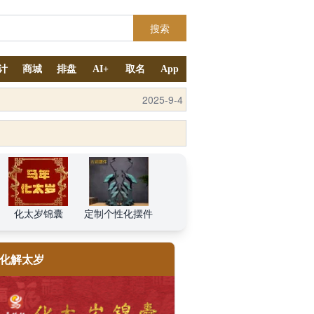
搜索
计
商城
排盘
AI+
取名
App
2025-10-11
2025-9-4
化太岁锦囊
定制个性化摆件
化解太岁