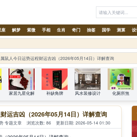
星座
解梦
紫微
手相
生肖
奇门
抽签
国学
测算
设
属鼠人今日运势运程财运吉凶（2026年05月14日）详解查询
家居九星化解
补缺角牌
风水装修设计
化厕所煞
运吉凶（2026年05月14日）详解查询
势
专题文章
浏览次数: 86
更新日期: 2026-05-14 01:30
2026年05月14日）详解查询」