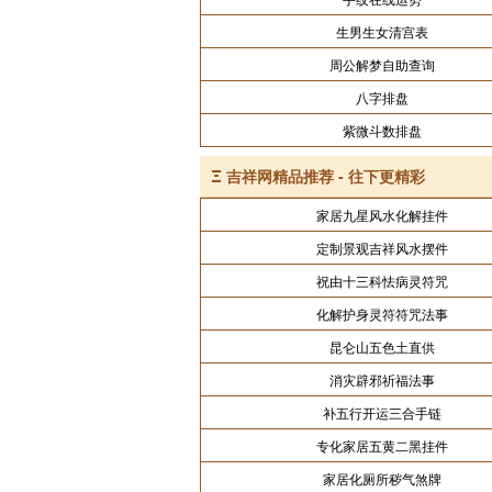
生男生女清宫表
周公解梦自助查询
八字排盘
紫微斗数排盘
Ξ
吉祥网精品推荐 - 往下更精彩
家居九星风水化解挂件
定制景观吉祥风水摆件
祝由十三科怯病灵符咒
化解护身灵符符咒法事
昆仑山五色土直供
消灾辟邪祈福法事
补五行开运三合手链
专化家居五黄二黑挂件
家居化厕所秽气煞牌