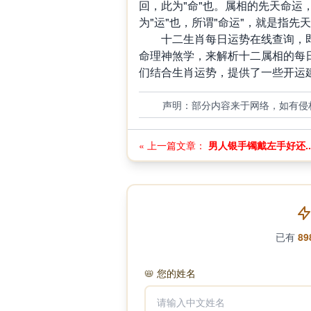
回，此为"命"也。属相的先天命运
为"运"也，所谓"命运"，就是指先
十二生肖每日运势在线查询，即
命理神煞学，来解析十二属相的每
们结合生肖运势，提供了一些开运
声明：部分内容来于网络，如有侵
« 上一篇文章：
男人银手镯戴左手好还..
已有
89
📛
您的姓名