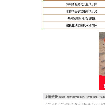
特制招财聚气九星风水阵
求怀孕生子双胞胎风水局
开光装脏财神精品铜像
招桃花求姻缘风水桃花阵
友情链接
易德轩网欢迎权重 3 以上友情链接。链接 QQ: 
八字排盘
八字精批
六爻占卜
国学文化
太岁