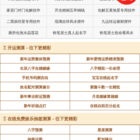
家居门对门化解挂件
开光精铜五帝铜钱
化解五黄煞星专用挂件
二黑病符星专用挂件
琉璃吉祥风水摆件
九运转运摧财摆件
厕所化煞水晶莲花
铁笔居士真人起名字
铁笔居士批命看风水
Ξ
开运测算 - 往下更精彩
新年运势整体预测
新年爱情运势精准预测
生辰八字合婚姻缘
八字精批一生命理
手机号码测吉凶
宝宝在线起名字
姓名配对测算缘分
紫微斗数一生精批
新年事业财运预测
月老姻缘算婚姻
新年祈福点灯
在线自助百分起名
Ξ
在线免费娱乐抽签测算 - 往下更精彩
八字预测
星座测算
抽签运势
配对缘分