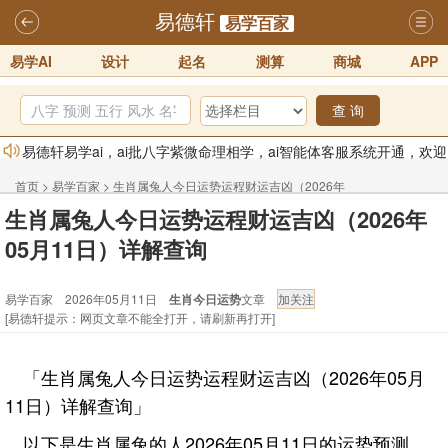
易德轩
易学百家
易学AI
设计
起名
测算
商城
APP
查 询
易德轩易学ai，ai批八字紫微命理相学，ai智能体客服系统开通，欢迎
体验！！
2025-07-01
首页
>
易学百家
>
生肖属兔人今日运势运程财运吉凶（2026年
易德轩网重构及升能完成，欢迎大家来体验新程序及感觉！！
生肖属兔人今日运势运程财运吉凶（2026年
05月11日）详解查询
2025-07-01
05月11日）详解查询
2026年化太岁锦囊属马、鼠、牛、龙、兔、狗、鸡生肖化太岁开始预
易学百家 2026年05月11日
生肖今日运势
文章
订！！
2025-10-01
[易德轩提示：网页文章不能全打开，请刷新再打开]
2026丙午年铁笔居士精批年运说明
2025-10-12
易德轩首席风水大师铁笔居士简介！！
2021-9-2
「生肖属兔人今日运势运程财运吉凶（2026年05月
易德轩通告：本网站易德轩商标及LOGO注册声明
2021-9-7
11日）详解查询」
以下是生肖属兔的人2026年05月11日的运势预测。