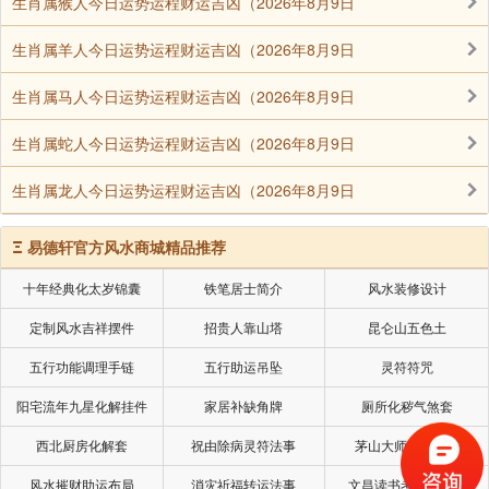
生肖属猴人今日运势运程财运吉凶（2026年8月9日
生肖属羊人今日运势运程财运吉凶（2026年8月9日
生肖属马人今日运势运程财运吉凶（2026年8月9日
生肖属蛇人今日运势运程财运吉凶（2026年8月9日
生肖属龙人今日运势运程财运吉凶（2026年8月9日
Ξ
易德轩官方风水商城精品推荐
十年经典化太岁锦囊
铁笔居士简介
风水装修设计
定制风水吉祥摆件
招贵人靠山塔
昆仑山五色土
五行功能调理手链
五行助运吊坠
灵符符咒
阳宅流年九星化解挂件
家居补缺角牌
厕所化秽气煞套
西北厨房化解套
祝由除病灵符法事
茅山大师风水挂画
风水摧财助运布局
消灾祈福转运法事
文昌读书考试风水局