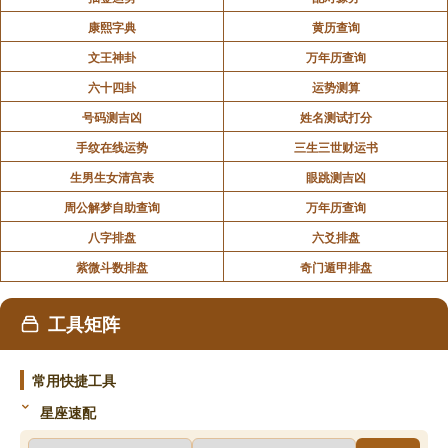
康熙字典
黄历查询
文王神卦
万年历查询
六十四卦
运势测算
号码测吉凶
姓名测试打分
手纹在线运势
三生三世财运书
生男生女清宫表
眼跳测吉凶
周公解梦自助查询
万年历查询
八字排盘
六爻排盘
紫微斗数排盘
奇门遁甲排盘
工具矩阵
常用快捷工具
星座速配