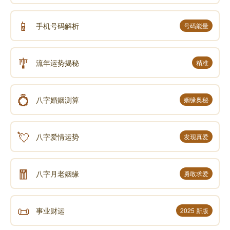
📱
手机号码解析
号码能量
🎐
流年运势揭秘
精准
💍
八字婚姻测算
姻缘奥秘
💘
八字爱情运势
发现真爱
🧧
八字月老姻缘
勇敢求爱
📜
事业财运
2025 新版