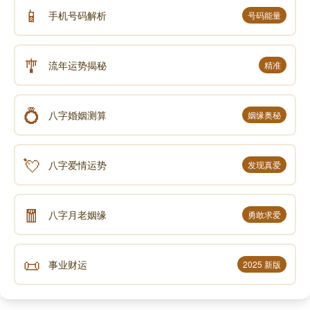
📱
手机号码解析
号码能量
🎐
流年运势揭秘
精准
💍
八字婚姻测算
姻缘奥秘
💘
八字爱情运势
发现真爱
🧧
八字月老姻缘
勇敢求爱
📜
事业财运
2025 新版