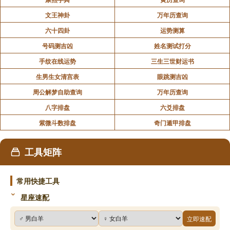
文王神卦
万年历查询
六十四卦
运势测算
号码测吉凶
姓名测试打分
手纹在线运势
三生三世财运书
生男生女清宫表
眼跳测吉凶
周公解梦自助查询
万年历查询
八字排盘
六爻排盘
紫微斗数排盘
奇门遁甲排盘
工具矩阵
常用快捷工具
星座速配
立即速配