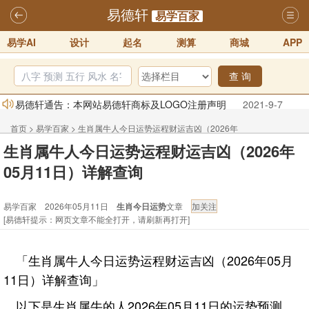
易德轩
易学百家
易学AI
设计
起名
测算
商城
APP
查 询
易德轩通告：本网站易德轩商标及LOGO注册声明
2021-9-7
易德轩易学ai，ai批八字紫微命理相学，ai智能体客服系统开通，欢迎
首页
>
易学百家
>
生肖属牛人今日运势运程财运吉凶（2026年
体验！！
2025-07-01
生肖属牛人今日运势运程财运吉凶（2026年
05月11日）详解查询
易德轩网重构及升能完成，欢迎大家来体验新程序及感觉！！
05月11日）详解查询
2025-07-01
2026年化太岁锦囊属马、鼠、牛、龙、兔、狗、鸡生肖化太岁开始预
易学百家 2026年05月11日
生肖今日运势
文章
[易德轩提示：网页文章不能全打开，请刷新再打开]
订！！
2025-10-01
2026丙午年铁笔居士精批年运说明
2025-10-12
「生肖属牛人今日运势运程财运吉凶（2026年05月
易德轩首席风水大师铁笔居士简介！！
2021-9-2
11日）详解查询」
以下是生肖属牛的人2026年05月11日的运势预测。