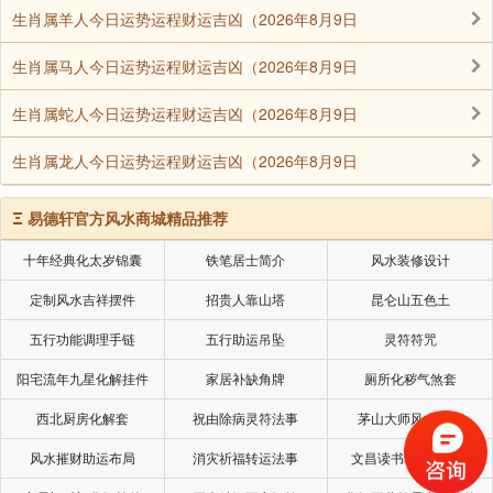
生肖属羊人今日运势运程财运吉凶（2026年8月9日
生肖属马人今日运势运程财运吉凶（2026年8月9日
生肖属蛇人今日运势运程财运吉凶（2026年8月9日
生肖属龙人今日运势运程财运吉凶（2026年8月9日
Ξ
易德轩官方风水商城精品推荐
十年经典化太岁锦囊
铁笔居士简介
风水装修设计
定制风水吉祥摆件
招贵人靠山塔
昆仑山五色土
五行功能调理手链
五行助运吊坠
灵符符咒
阳宅流年九星化解挂件
家居补缺角牌
厕所化秽气煞套
西北厨房化解套
祝由除病灵符法事
茅山大师风水挂画
风水摧财助运布局
消灾祈福转运法事
文昌读书考试风水局