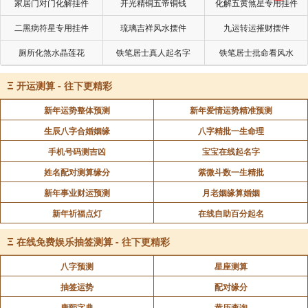
家居门对门化解挂件
开光精铜五帝铜钱
化解五黄煞星专用挂件
二黑病符星专用挂件
琉璃吉祥风水摆件
九运转运摧财摆件
厕所化煞水晶莲花
铁笔居士真人起名字
铁笔居士批命看风水
Ξ
开运测算 - 往下更精彩
新年运势整体预测
新年爱情运势精准预测
生辰八字合婚姻缘
八字精批一生命理
手机号码测吉凶
宝宝在线起名字
姓名配对测算缘分
紫微斗数一生精批
新年事业财运预测
月老姻缘算婚姻
新年祈福点灯
在线自助百分起名
Ξ
在线免费娱乐抽签测算 - 往下更精彩
八字预测
星座测算
抽签运势
配对缘分
康熙字典
黄历查询