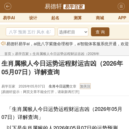
易德轩
易学百家
易学AI
设计
起名
测算
商城
APP
查 询
易德轩易学ai，ai批八字紫微命理相学，ai智能体客服系统开通，欢迎
体验！！
2025-07-01
首页
>
易学百家
>
生肖属猴人今日运势运程财运吉凶（2026年
易德轩网重构及升能完成，欢迎大家来体验新程序及感觉！！
生肖属猴人今日运势运程财运吉凶（2026年
05月07日）详解查询
2025-07-01
05月07日）详解查询
2026年化太岁锦囊属马、鼠、牛、龙、兔、狗、鸡生肖化太岁开始预
易学百家 2026年05月07日
生肖今日运势
文章
订！！
2025-10-01
[易德轩提示：网页文章不能全打开，请刷新再打开]
2026丙午年铁笔居士精批年运说明
2025-10-12
易德轩首席风水大师铁笔居士简介！！
2021-9-2
「生肖属猴人今日运势运程财运吉凶（2026年05月
易德轩通告：本网站易德轩商标及LOGO注册声明
2021-9-7
07日）详解查询」
以下是生肖属猴的人2026年05月07日的运势预测。