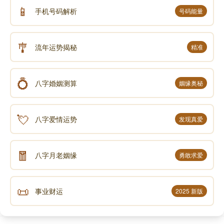
📱
手机号码解析
号码能量
🎐
流年运势揭秘
精准
💍
八字婚姻测算
姻缘奥秘
💘
八字爱情运势
发现真爱
🧧
八字月老姻缘
勇敢求爱
📜
事业财运
2025 新版