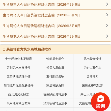
生肖属羊人今日运势运程财运吉凶（2026年8月9日
生肖属马人今日运势运程财运吉凶（2026年8月9日
生肖属蛇人今日运势运程财运吉凶（2026年8月9日
生肖属龙人今日运势运程财运吉凶（2026年8月9日
Ξ
易德轩官方风水商城精品推荐
十年经典化太岁锦囊
铁笔居士简介
风水装修设计
定制风水吉祥摆件
招贵人靠山塔
昆仑山五色土
五行功能调理手链
五行助运吊坠
灵符符咒
阳宅流年九星化解挂件
家居补缺角牌
厕所化秽气煞套
西北厨房化解套
祝由除病灵符法事
茅山大师风水挂画
风水摧财助运布局
消灾祈福转运法事
文昌读书考试风水局