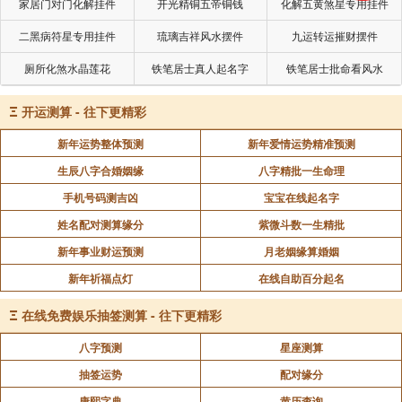
家居门对门化解挂件
开光精铜五帝铜钱
化解五黄煞星专用挂件
二黑病符星专用挂件
琉璃吉祥风水摆件
九运转运摧财摆件
厕所化煞水晶莲花
铁笔居士真人起名字
铁笔居士批命看风水
Ξ
开运测算 - 往下更精彩
新年运势整体预测
新年爱情运势精准预测
生辰八字合婚姻缘
八字精批一生命理
手机号码测吉凶
宝宝在线起名字
姓名配对测算缘分
紫微斗数一生精批
新年事业财运预测
月老姻缘算婚姻
新年祈福点灯
在线自助百分起名
Ξ
在线免费娱乐抽签测算 - 往下更精彩
八字预测
星座测算
抽签运势
配对缘分
康熙字典
黄历查询