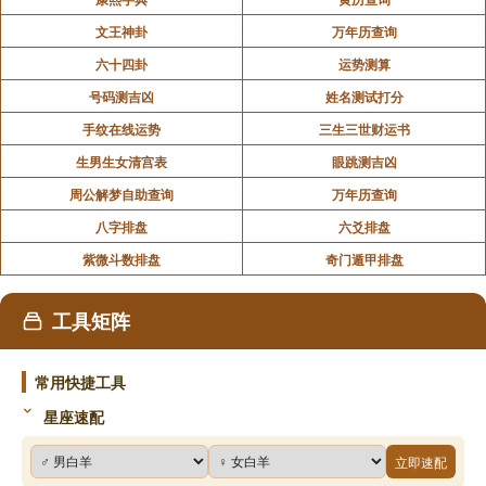
文王神卦
万年历查询
六十四卦
运势测算
号码测吉凶
姓名测试打分
手纹在线运势
三生三世财运书
生男生女清宫表
眼跳测吉凶
周公解梦自助查询
万年历查询
八字排盘
六爻排盘
紫微斗数排盘
奇门遁甲排盘
工具矩阵
常用快捷工具
星座速配
立即速配