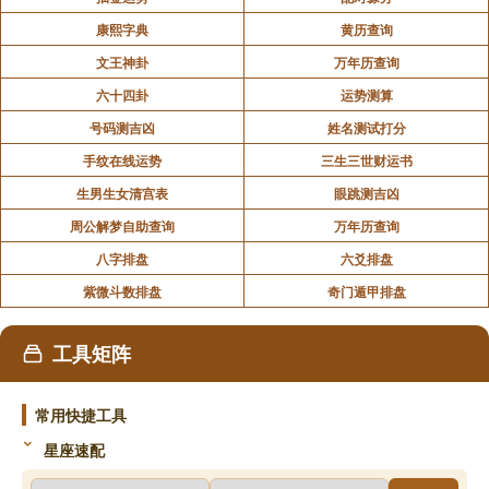
康熙字典
黄历查询
文王神卦
万年历查询
六十四卦
运势测算
号码测吉凶
姓名测试打分
手纹在线运势
三生三世财运书
生男生女清宫表
眼跳测吉凶
周公解梦自助查询
万年历查询
八字排盘
六爻排盘
紫微斗数排盘
奇门遁甲排盘
工具矩阵
常用快捷工具
星座速配