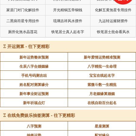
家居门对门化解挂件
开光精铜五帝铜钱
化解五黄煞星专用挂件
二黑病符星专用挂件
琉璃吉祥风水摆件
九运转运摧财摆件
厕所化煞水晶莲花
铁笔居士真人起名字
铁笔居士批命看风水
Ξ
开运测算 - 往下更精彩
新年运势整体预测
新年爱情运势精准预测
生辰八字合婚姻缘
八字精批一生命理
手机号码测吉凶
宝宝在线起名字
姓名配对测算缘分
紫微斗数一生精批
新年事业财运预测
月老姻缘算婚姻
新年祈福点灯
在线自助百分起名
Ξ
在线免费娱乐抽签测算 - 往下更精彩
八字预测
星座测算
抽签运势
配对缘分