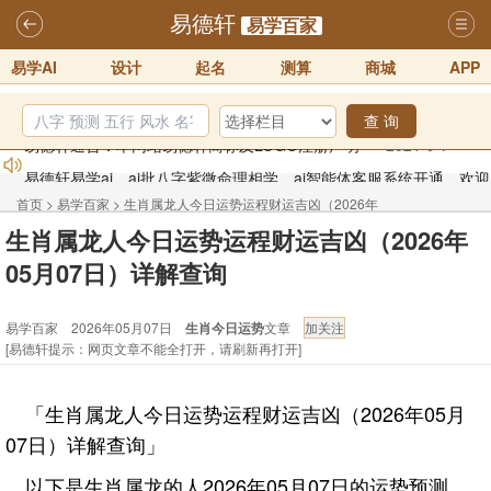
易德轩
易学百家
易学AI
设计
起名
测算
商城
APP
查 询
易德轩易学ai，ai批八字紫微命理相学，ai智能体客服系统开通，欢迎
体验！！
2025-07-01
首页
>
易学百家
>
生肖属龙人今日运势运程财运吉凶（2026年
易德轩网重构及升能完成，欢迎大家来体验新程序及感觉！！
生肖属龙人今日运势运程财运吉凶（2026年
05月07日）详解查询
2025-07-01
05月07日）详解查询
2026年化太岁锦囊属马、鼠、牛、龙、兔、狗、鸡生肖化太岁开始预
易学百家 2026年05月07日
生肖今日运势
文章
订！！
2025-10-01
[易德轩提示：网页文章不能全打开，请刷新再打开]
2026丙午年铁笔居士精批年运说明
2025-10-12
易德轩首席风水大师铁笔居士简介！！
2021-9-2
「生肖属龙人今日运势运程财运吉凶（2026年05月
易德轩通告：本网站易德轩商标及LOGO注册声明
2021-9-7
07日）详解查询」
以下是生肖属龙的人2026年05月07日的运势预测。