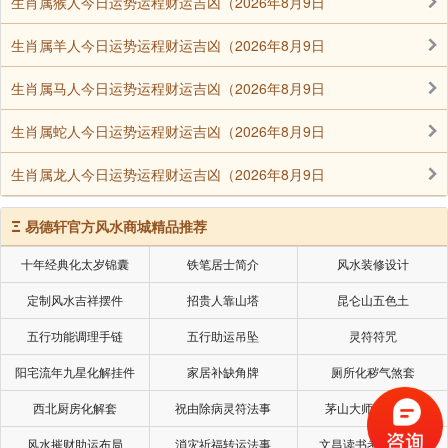
生肖属猴人今日运势运程财运吉凶（2026年8月9日
生肖属羊人今日运势运程财运吉凶（2026年8月9日
生肖属马人今日运势运程财运吉凶（2026年8月9日
生肖属蛇人今日运势运程财运吉凶（2026年8月9日
生肖属龙人今日运势运程财运吉凶（2026年8月9日
Ξ
易德轩官方风水商城精品推荐
十年经典化太岁锦囊
铁笔居士简介
风水装修设计
定制风水吉祥摆件
招贵人靠山塔
昆仑山五色土
五行功能调理手链
五行助运吊坠
灵符符咒
阳宅流年九星化解挂件
家居补缺角牌
厕所化秽气煞套
西北厨房化解套
祝由除病灵符法事
茅山大师风水挂画
风水摧财助运布局
消灾祈福转运法事
文昌读书考试风水局