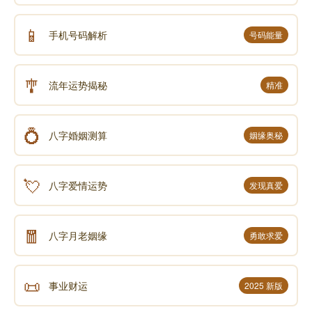
📱
手机号码解析
号码能量
🎐
流年运势揭秘
精准
💍
八字婚姻测算
姻缘奥秘
💘
八字爱情运势
发现真爱
🧧
八字月老姻缘
勇敢求爱
📜
事业财运
2025 新版