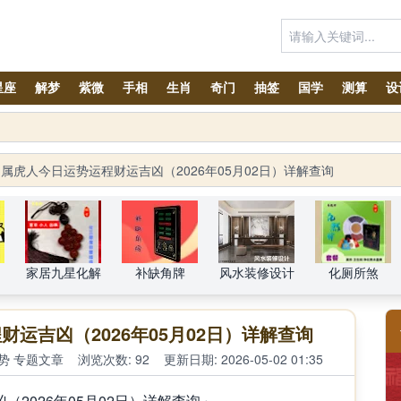
星座
解梦
紫微
手相
生肖
奇门
抽签
国学
测算
设
太岁锦囊属马、鼠、兔、鸡、狗、龙、牛生肖化太岁锦囊预订！
属虎人今日运势运程财运吉凶（2026年05月02日）详解查询
家居九星化解
补缺角牌
风水装修设计
化厕所煞
运吉凶（2026年05月02日）详解查询
势
专题文章
浏览次数: 92
更新日期: 2026-05-02 01:35
2026年05月02日）详解查询」