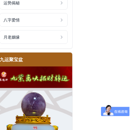
运势揭秘
八字爱情
月老姻缘
九运聚宝盆