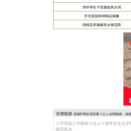
求怀孕生子双胞胎风水局
开光装脏财神精品铜像
招桃花求姻缘风水桃花阵
友情链接
易德轩网欢迎权重 3 以上友情链接。链接 QQ: 
八字排盘
八字精批
六爻占卜
国学文化
太岁
阳宅风水