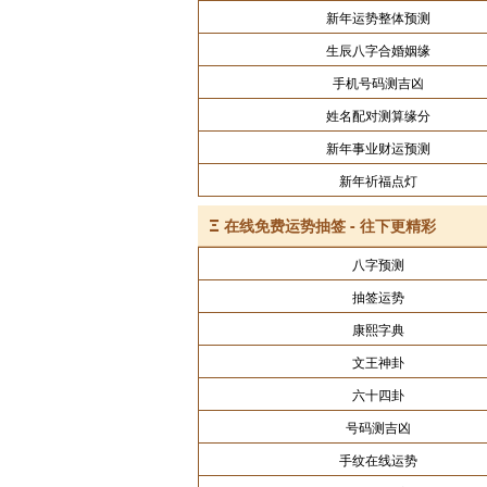
新年运势整体预测
生辰八字合婚姻缘
手机号码测吉凶
姓名配对测算缘分
新年事业财运预测
新年祈福点灯
Ξ
在线免费运势抽签 - 往下更精彩
八字预测
抽签运势
康熙字典
文王神卦
六十四卦
号码测吉凶
手纹在线运势