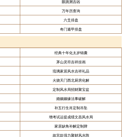
眼跳测吉凶
万年历查询
六爻排盘
奇门遁甲排盘
经典十年化太岁锦囊
茅山灵符吉祥挂画
琉璃家居风水吉祥礼品
火烧天门西北厨房化解
定制风水局招财聚宝盆
婚姻姻缘法事破解
补五行生肖定制吊坠
增考试运提成绩文昌风水局
家居缺角补解定制牌
故宫款强力聚财风水阵