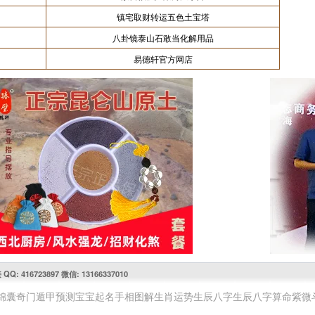
镇宅取财转运五色土宝塔
八卦镜泰山石敢当化解用品
易德轩官方网店
416723897 微信: 13166337010
锦囊
奇门遁甲预测
宝宝起名
手相图解
生肖运势
生辰八字
生辰八字算命
紫微