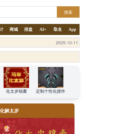
搜索
计
商城
排盘
AI+
取名
App
2025-10-12
2025-10-11
化太岁锦囊
定制个性化摆件
化解太岁