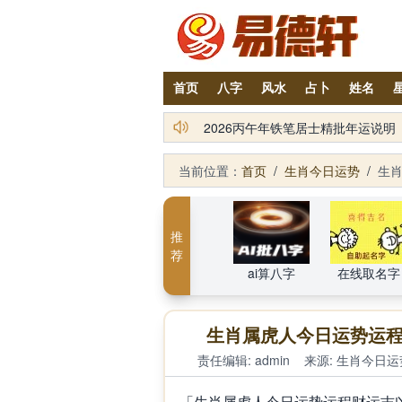
首页
八字
风水
占卜
姓名
易德轩吉祥商城：2026丙午年化
2026丙午年铁笔居士精批年运说明
当前位置：
首页
/
生肖今日运势
/
生肖
推
荐
ai算八字
在线取名字
生肖属虎人今日运势运程财
责任编辑: admin
来源:
生肖今日运
「生肖属虎人今日运势运程财运吉凶（