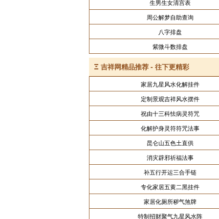
生男生女清宫表
周公解梦自助查询
八字排盘
紫微斗数排盘
Ξ
吉祥网精品推荐 - 往下更精彩
家居九星风水化解挂件
定制景观吉祥风水摆件
祝由十三科怯病灵符咒
化解护身灵符符咒法事
昆仑山五色土直供
消灾辟邪祈福法事
补五行开运三合手链
专化家居五黄二黑挂件
家居化厕所秽气煞牌
特制招财聚气九星风水阵