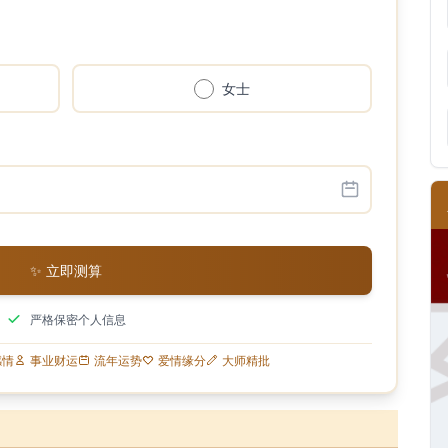
女士
✨ 立即测算
严格保密个人信息
感情
事业财运
流年运势
爱情缘分
大师精批