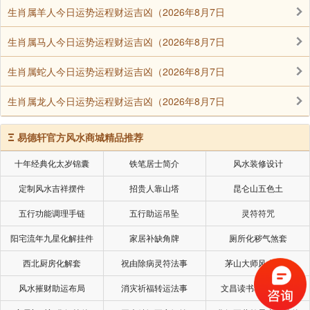
生肖属羊人今日运势运程财运吉凶（2026年8月7日
生肖属马人今日运势运程财运吉凶（2026年8月7日
生肖属蛇人今日运势运程财运吉凶（2026年8月7日
生肖属龙人今日运势运程财运吉凶（2026年8月7日
Ξ
易德轩官方风水商城精品推荐
十年经典化太岁锦囊
铁笔居士简介
风水装修设计
定制风水吉祥摆件
招贵人靠山塔
昆仑山五色土
五行功能调理手链
五行助运吊坠
灵符符咒
阳宅流年九星化解挂件
家居补缺角牌
厕所化秽气煞套
西北厨房化解套
祝由除病灵符法事
茅山大师风水挂画
风水摧财助运布局
消灾祈福转运法事
文昌读书考试风水局