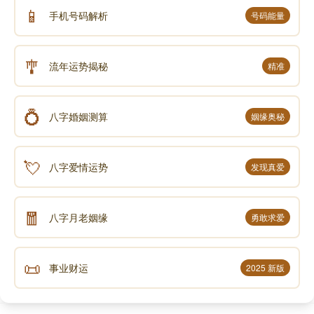
📱
手机号码解析
号码能量
🎐
流年运势揭秘
精准
💍
八字婚姻测算
姻缘奥秘
💘
八字爱情运势
发现真爱
🧧
八字月老姻缘
勇敢求爱
📜
事业财运
2025 新版