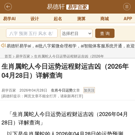
易德轩
易学百家
易学AI
设计
起名
测算
商城
APP
查 询
易德轩易学ai，ai批八字紫微命理相学，ai智能体客服系统开通，欢迎
体验！！
2025-07-01
首页
>
易学百家
>
生肖属蛇人今日运势运程财运吉凶（2026年
易德轩网重构及升能完成，欢迎大家来体验新程序及感觉！！
生肖属蛇人今日运势运程财运吉凶（2026年
04月28日）详解查询
2025-07-01
04月28日）详解查询
2026年化太岁锦囊属马、鼠、牛、龙、兔、狗、鸡生肖化太岁开始预
易学百家 2026年04月28日
生肖今日运势
文章
订！！
2025-10-01
[易德轩提示：网页文章不能全打开，请刷新再打开]
2026丙午年铁笔居士精批年运说明
2025-10-12
易德轩首席风水大师铁笔居士简介！！
2021-9-2
「生肖属蛇人今日运势运程财运吉凶（2026年04月
易德轩通告：本网站易德轩商标及LOGO注册声明
2021-9-7
28日）详解查询」
以下是生肖属蛇的人2026年04月28日的运势预测。