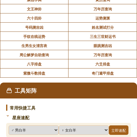
文王神卦
万年历查询
六十四卦
运势测算
号码测吉凶
姓名测试打分
手纹在线运势
三生三世财运书
生男生女清宫表
眼跳测吉凶
周公解梦自助查询
万年历查询
八字排盘
六爻排盘
紫微斗数排盘
奇门遁甲排盘
工具矩阵
常用快捷工具
星座速配
立即速配