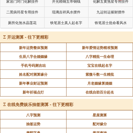
家居门对门化解挂件
开光精铜五帝铜钱
化解五黄煞星专用挂件
二黑病符星专用挂件
琉璃吉祥风水摆件
九运转运摧财摆件
厕所化煞水晶莲花
铁笔居士真人起名字
铁笔居士批命看风水
Ξ
开运测算 - 往下更精彩
新年运势整体预测
新年爱情运势精准预测
生辰八字合婚姻缘
八字精批一生命理
手机号码测吉凶
宝宝在线起名字
姓名配对测算缘分
紫微斗数一生精批
新年事业财运预测
月老姻缘算婚姻
新年祈福点灯
在线自助百分起名
Ξ
在线免费娱乐抽签测算 - 往下更精彩
八字预测
星座测算
抽签运势
配对缘分
康熙字典
黄历查询