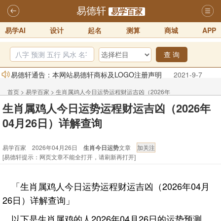
易德轩
易学百家
易学AI
设计
起名
测算
商城
APP
查 询
易德轩通告：本网站易德轩商标及LOGO注册声明
2021-9-7
易德轩易学ai，ai批八字紫微命理相学，ai智能体客服系统开通，欢迎
首页
>
易学百家
>
生肖属鸡人今日运势运程财运吉凶（2026年
体验！！
2025-07-01
生肖属鸡人今日运势运程财运吉凶（2026年
04月26日）详解查询
易德轩网重构及升能完成，欢迎大家来体验新程序及感觉！！
04月26日）详解查询
2025-07-01
易学百家 2026年04月26日
生肖今日运势
文章
2026年化太岁锦囊属马、鼠、牛、龙、兔、狗、鸡生肖化太岁开始预
[易德轩提示：网页文章不能全打开，请刷新再打开]
订！！
2025-10-01
2026丙午年铁笔居士精批年运说明
2025-10-12
「生肖属鸡人今日运势运程财运吉凶（2026年04月
易德轩首席风水大师铁笔居士简介！！
2021-9-2
26日）详解查询」
以下是生肖属鸡的人2026年04月26日的运势预测。