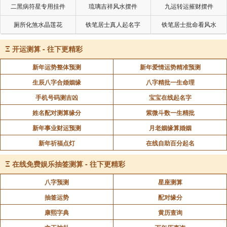
二黑病符星专用挂件
琉璃吉祥风水摆件
九运转运摧财摆件
厕所化煞水晶莲花
铁笔居士真人起名字
铁笔居士批命看风水
Ξ
开运测算 - 往下更精彩
新年运势整体预测
新年爱情运势精准预测
生辰八字合婚姻缘
八字精批一生命理
手机号码测吉凶
宝宝在线起名字
姓名配对测算缘分
紫微斗数一生精批
新年事业财运预测
月老姻缘算婚姻
新年祈福点灯
在线自助百分起名
Ξ
在线免费娱乐抽签测算 - 往下更精彩
八字预测
星座测算
抽签运势
配对缘分
康熙字典
黄历查询