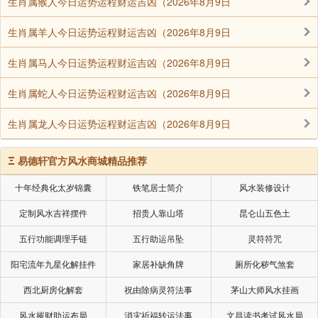
生肖属猴人今日运势运程财运吉凶（2026年8月9日
生肖属羊人今日运势运程财运吉凶（2026年8月9日
生肖属马人今日运势运程财运吉凶（2026年8月9日
生肖属蛇人今日运势运程财运吉凶（2026年8月9日
生肖属龙人今日运势运程财运吉凶（2026年8月9日
Ξ
易德轩官方风水商城精品推荐
十年经典化太岁锦囊
铁笔居士简介
风水装修设计
定制风水吉祥摆件
招贵人靠山塔
昆仑山五色土
五行功能调理手链
五行助运吊坠
灵符符咒
阳宅流年九星化解挂件
家居补缺角牌
厕所化秽气煞套
西北厨房化解套
祝由除病灵符法事
茅山大师风水挂画
风水摧财助运布局
消灾祈福转运法事
文昌读书考试风水局