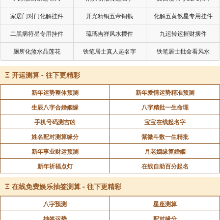
家居门对门化解挂件
开光精铜五帝铜钱
化解五黄煞星专用挂件
二黑病符星专用挂件
琉璃吉祥风水摆件
九运转运摧财摆件
厕所化煞水晶莲花
铁笔居士真人起名字
铁笔居士批命看风水
Ξ
开运测算 - 往下更精彩
新年运势整体预测
新年爱情运势精准预测
生辰八字合婚姻缘
八字精批一生命理
手机号码测吉凶
宝宝在线起名字
姓名配对测算缘分
紫微斗数一生精批
新年事业财运预测
月老姻缘算婚姻
新年祈福点灯
在线自助百分起名
Ξ
在线免费娱乐抽签测算 - 往下更精彩
八字预测
星座测算
抽签运势
配对缘分