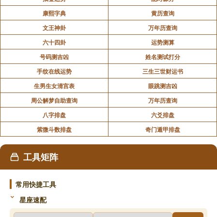
康熙字典
黄历查询
文王神卦
万年历查询
六十四卦
运势测算
号码测吉凶
姓名测试打分
手纹在线运势
三生三世财运书
生男生女清宫表
眼跳测吉凶
周公解梦自助查询
万年历查询
八字排盘
六爻排盘
紫微斗数排盘
奇门遁甲排盘
工具矩阵
常用快捷工具
星座速配