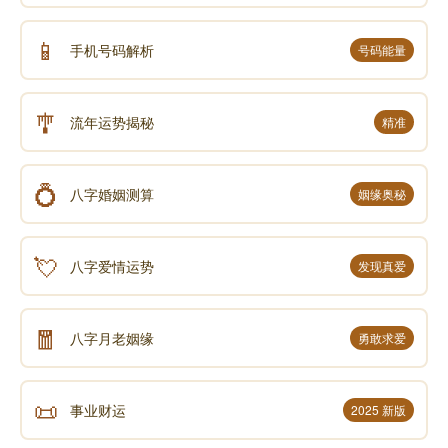
📱
手机号码解析
号码能量
🎐
流年运势揭秘
精准
💍
八字婚姻测算
姻缘奥秘
💘
八字爱情运势
发现真爱
🧧
八字月老姻缘
勇敢求爱
📜
事业财运
2025 新版