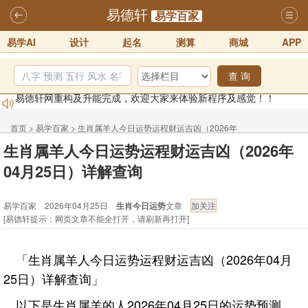
易德轩
易学百家
易学AI
设计
起名
测算
商城
APP
查 询
易德轩网重构及升能完成，欢迎大家来体验新程序及感觉！！
2025-07-01
2026年化太岁锦囊属马、鼠、牛、龙、兔、狗、鸡生肖化太岁开始预
首页
>
易学百家
>
生肖属羊人今日运势运程财运吉凶（2026年
生肖属羊人今日运势运程财运吉凶（2026年
订！！
2025-10-01
04月25日）详解查询
04月25日）详解查询
2026丙午年铁笔居士精批年运说明
2025-10-12
易德轩首席风水大师铁笔居士简介！！
2021-9-2
易学百家 2026年04月25日
生肖今日运势
文章
易德轩通告：本网站易德轩商标及LOGO注册声明
2021-9-7
[易德轩提示：网页文章不能全打开，请刷新再打开]
易德轩易学ai，ai批八字紫微命理相学，ai智能体客服系统开通，欢迎
体验！！
2025-07-01
「生肖属羊人今日运势运程财运吉凶（2026年04月
25日）详解查询」
以下是生肖属羊的人2026年04月25日的运势预测。