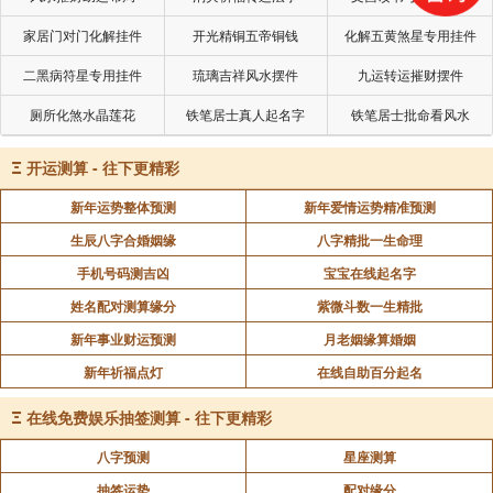
家居门对门化解挂件
开光精铜五帝铜钱
化解五黄煞星专用挂件
二黑病符星专用挂件
琉璃吉祥风水摆件
九运转运摧财摆件
厕所化煞水晶莲花
铁笔居士真人起名字
铁笔居士批命看风水
Ξ
开运测算 - 往下更精彩
新年运势整体预测
新年爱情运势精准预测
生辰八字合婚姻缘
八字精批一生命理
手机号码测吉凶
宝宝在线起名字
姓名配对测算缘分
紫微斗数一生精批
新年事业财运预测
月老姻缘算婚姻
新年祈福点灯
在线自助百分起名
Ξ
在线免费娱乐抽签测算 - 往下更精彩
八字预测
星座测算
抽签运势
配对缘分