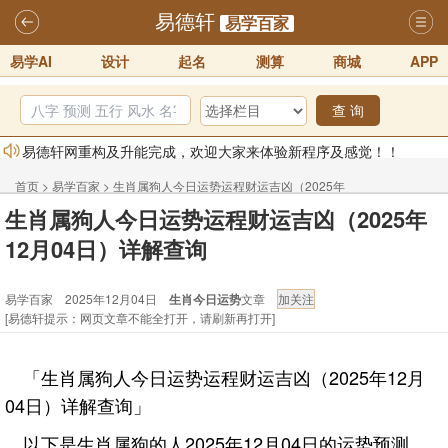
易德轩
易学百家
易学AI
设计
起名
测算
商城
APP
查 询
易德轩网重构及升能完成，欢迎大家来体验新程序及感觉！！
2025-07-01
首页
>
易学百家
>
生肖属狗人今日运势运程财运吉凶（2025年
2026年化太岁锦囊属马、鼠、牛、龙、兔、狗、鸡生肖化太岁开始预
生肖属狗人今日运势运程财运吉凶（2025年
12月04日）详解查询
订！！
2025-10-01
12月04日）详解查询
2026丙午年铁笔居士精批年运说明
2025-10-12
易学百家 2025年12月04日
生肖今日运势
文章
易德轩首席风水大师铁笔居士简介！！
2021-9-2
[易德轩提示：网页文章不能全打开，请刷新再打开]
易德轩通告：本网站易德轩商标及LOGO注册声明
2021-9-7
易德轩易学ai，ai批八字紫微命理相学，ai智能体客服系统开通，欢迎
「生肖属狗人今日运势运程财运吉凶（2025年12月
体验！！
2025-07-01
04日）详解查询」
以下是生肖属狗的人2025年12月04日的运势预测。