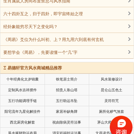
生肖属鼠人房间布置禁忌与风水指南
六十四卦互之，归于四卦，即宇宙终始之理
经卦象能穷尽天下之变化吗？
《周易》爻位为什么叫初、上？用九用六到底有何玄机
要想学会《周易》，先要读懂一个“几”字
Ξ
易德轩官方风水商城精品推荐
十年经典化太岁锦囊
铁笔居士简介
风水装修设计
定制风水吉祥摆件
招贵人靠山塔
昆仑山五色土
五行功能调理手链
五行助运吊坠
灵符符咒
阳宅流年九星化解挂件
家居补缺角牌
厕所化秽气煞套
西北厨房化解套
祝由除病灵符法事
茅山大师风水挂画
风水摧财助运布局
消灾祈福转运法事
文昌读书考试风水局