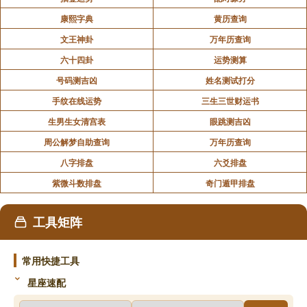
康熙字典
黄历查询
文王神卦
万年历查询
六十四卦
运势测算
号码测吉凶
姓名测试打分
手纹在线运势
三生三世财运书
生男生女清宫表
眼跳测吉凶
周公解梦自助查询
万年历查询
八字排盘
六爻排盘
紫微斗数排盘
奇门遁甲排盘
工具矩阵
常用快捷工具
星座速配