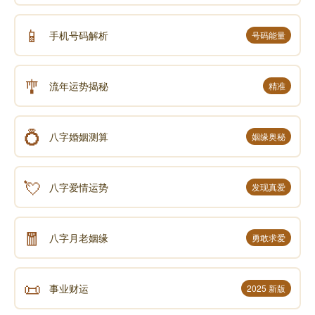
📱
手机号码解析
号码能量
🎐
流年运势揭秘
精准
💍
八字婚姻测算
姻缘奥秘
💘
八字爱情运势
发现真爱
🧧
八字月老姻缘
勇敢求爱
📜
事业财运
2025 新版