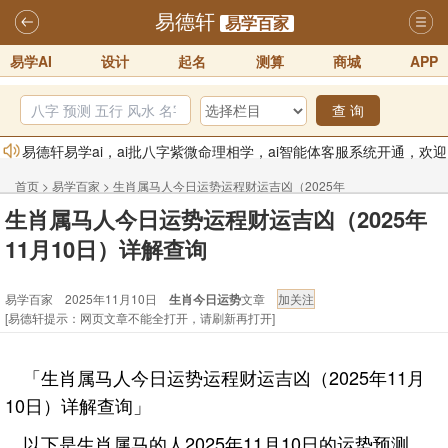
易德轩
易学百家
易学AI
设计
起名
测算
商城
APP
查 询
易德轩易学ai，ai批八字紫微命理相学，ai智能体客服系统开通，欢迎
体验！！
2025-07-01
首页
>
易学百家
>
生肖属马人今日运势运程财运吉凶（2025年
易德轩网重构及升能完成，欢迎大家来体验新程序及感觉！！
生肖属马人今日运势运程财运吉凶（2025年
11月10日）详解查询
2025-07-01
11月10日）详解查询
2026年化太岁锦囊属马、鼠、牛、龙、兔、狗、鸡生肖化太岁开始预
易学百家 2025年11月10日
生肖今日运势
文章
订！！
2025-10-01
[易德轩提示：网页文章不能全打开，请刷新再打开]
2026丙午年铁笔居士精批年运说明
2025-10-12
易德轩首席风水大师铁笔居士简介！！
2021-9-2
「生肖属马人今日运势运程财运吉凶（2025年11月
易德轩通告：本网站易德轩商标及LOGO注册声明
2021-9-7
10日）详解查询」
以下是生肖属马的人2025年11月10日的运势预测。