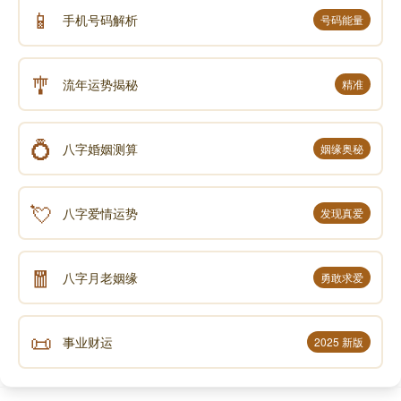
📱
手机号码解析
号码能量
🎐
流年运势揭秘
精准
💍
八字婚姻测算
姻缘奥秘
💘
八字爱情运势
发现真爱
🧧
八字月老姻缘
勇敢求爱
📜
事业财运
2025 新版