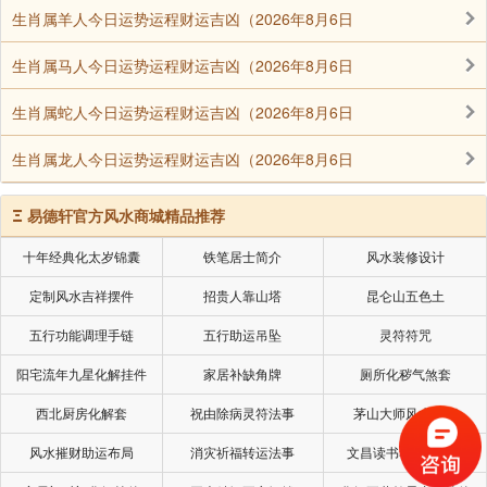
生肖属羊人今日运势运程财运吉凶（2026年8月6日
生肖属马人今日运势运程财运吉凶（2026年8月6日
生肖属蛇人今日运势运程财运吉凶（2026年8月6日
生肖属龙人今日运势运程财运吉凶（2026年8月6日
Ξ
易德轩官方风水商城精品推荐
十年经典化太岁锦囊
铁笔居士简介
风水装修设计
定制风水吉祥摆件
招贵人靠山塔
昆仑山五色土
五行功能调理手链
五行助运吊坠
灵符符咒
阳宅流年九星化解挂件
家居补缺角牌
厕所化秽气煞套
西北厨房化解套
祝由除病灵符法事
茅山大师风水挂画
风水摧财助运布局
消灾祈福转运法事
文昌读书考试风水局