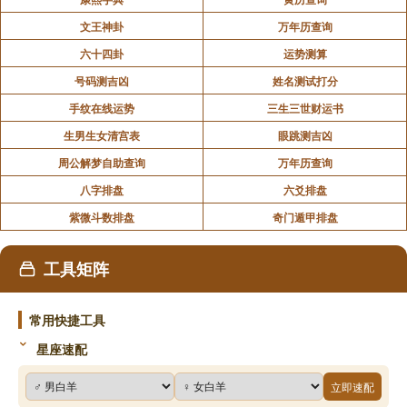
文王神卦
万年历查询
六十四卦
运势测算
号码测吉凶
姓名测试打分
手纹在线运势
三生三世财运书
生男生女清宫表
眼跳测吉凶
周公解梦自助查询
万年历查询
八字排盘
六爻排盘
紫微斗数排盘
奇门遁甲排盘
工具矩阵
常用快捷工具
星座速配
立即速配