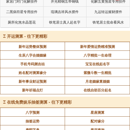
家居门对门化解挂件
开光精铜五帝铜钱
化解五黄煞星专用挂件
二黑病符星专用挂件
琉璃吉祥风水摆件
九运转运摧财摆件
厕所化煞水晶莲花
铁笔居士真人起名字
铁笔居士批命看风水
Ξ
开运测算 - 往下更精彩
新年运势整体预测
新年爱情运势精准预测
生辰八字合婚姻缘
八字精批一生命理
手机号码测吉凶
宝宝在线起名字
姓名配对测算缘分
紫微斗数一生精批
新年事业财运预测
月老姻缘算婚姻
新年祈福点灯
在线自助百分起名
Ξ
在线免费娱乐抽签测算 - 往下更精彩
八字预测
星座测算
抽签运势
配对缘分
康熙字典
黄历查询