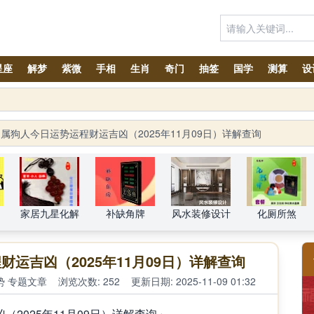
星座
解梦
紫微
手相
生肖
奇门
抽签
国学
测算
设
属狗人今日运势运程财运吉凶（2025年11月09日）详解查询
家居九星化解
补缺角牌
风水装修设计
化厕所煞
运吉凶（2025年11月09日）详解查询
势
专题文章
浏览次数: 252
更新日期: 2025-11-09 01:32
2025年11月09日）详解查询」