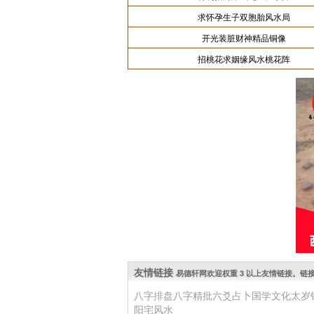
求怀孕生子双胞胎风水局
开光装脏财神精品铜像
招桃花求姻缘风水桃花阵
友情链接
易德轩网欢迎权重 3 以上友情链接。链接 QQ: 
八字排盘
八字精批
六爻占卜
国学文化
太岁
阳宅风水