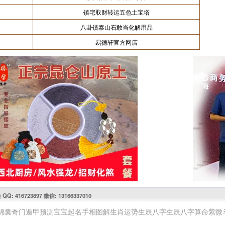
镇宅取财转运五色土宝塔
八卦镜泰山石敢当化解用品
易德轩官方网店
416723897 微信: 13166337010
锦囊
奇门遁甲预测
宝宝起名
手相图解
生肖运势
生辰八字
生辰八字算命
紫微