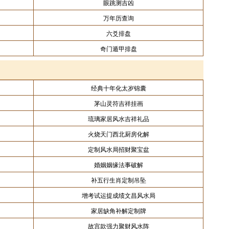
眼跳测吉凶
万年历查询
六爻排盘
奇门遁甲排盘
经典十年化太岁锦囊
茅山灵符吉祥挂画
琉璃家居风水吉祥礼品
火烧天门西北厨房化解
定制风水局招财聚宝盆
婚姻姻缘法事破解
补五行生肖定制吊坠
增考试运提成绩文昌风水局
家居缺角补解定制牌
故宫款强力聚财风水阵