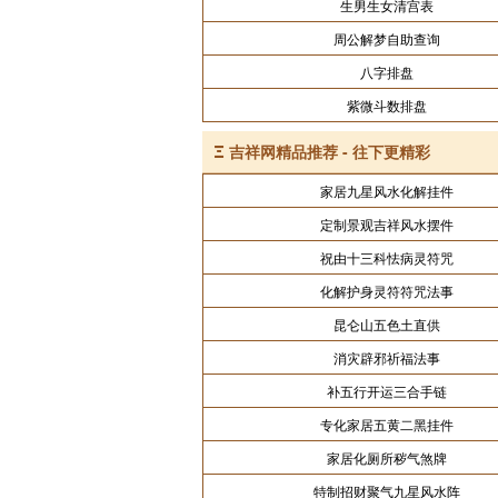
生男生女清宫表
周公解梦自助查询
八字排盘
紫微斗数排盘
Ξ
吉祥网精品推荐 - 往下更精彩
家居九星风水化解挂件
定制景观吉祥风水摆件
祝由十三科怯病灵符咒
化解护身灵符符咒法事
昆仑山五色土直供
消灾辟邪祈福法事
补五行开运三合手链
专化家居五黄二黑挂件
家居化厕所秽气煞牌
特制招财聚气九星风水阵