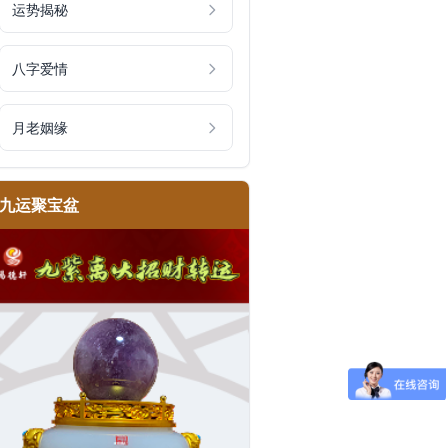
运势揭秘
八字爱情
月老姻缘
九运聚宝盆