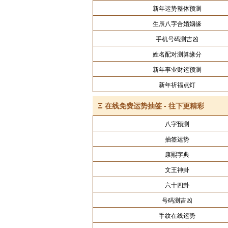
新年运势整体预测
生辰八字合婚姻缘
手机号码测吉凶
姓名配对测算缘分
新年事业财运预测
新年祈福点灯
Ξ
在线免费运势抽签 - 往下更精彩
八字预测
抽签运势
康熙字典
文王神卦
六十四卦
号码测吉凶
手纹在线运势