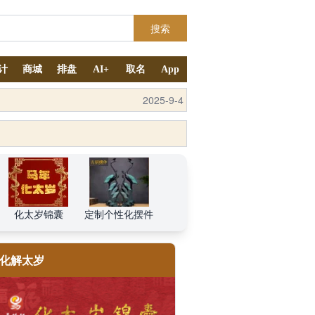
搜索
计
商城
排盘
AI+
取名
App
2025-9-4
2025-10-11
化太岁锦囊
定制个性化摆件
化解太岁