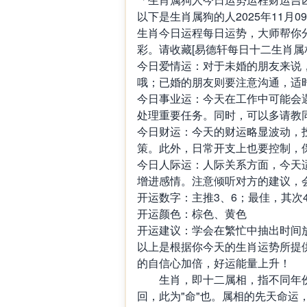
以下是生肖属狗的人2025年11
生肖今日运程每日运势，大师帮你
彩。请收藏[易德轩每日十二生肖属
今日爱情运：对于未婚的朋友来说
哦；已婚的朋友则要注意沟通，适
今日事业运：今天在工作中可能会
处理重要任务。同时，可以多请教
今日财运：今天的财运略显波动，
策。此外，日常开支上也要控制，
今日人际运：人际关系方面，今天
增进感情。注意倾听对方的建议，
开运数字：主推3、6；最佳，其次4
开运颜色：棕色、黄色
开运建议：学会在繁忙中抽出时间
以上是根据你今天的生肖运势所提
的自信心加倍，好运能量上升！
生肖，即十二属相，指不同年份
回，此为"命"也。属相的先天命运