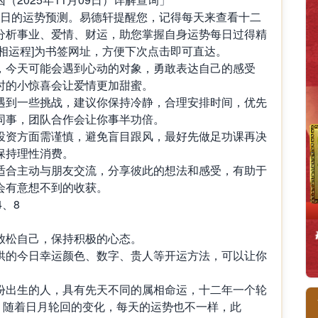
月09日的运势预测。易德轩提醒您，记得每天来查看十二
分析事业、爱情、财运，助您掌握自身运势每日过得精
相运程]为书签网址，方便下次点击即可直达。
，今天可能会遇到心动的对象，勇敢表达自己的感受
时的小惊喜会让爱情更加甜蜜。
遇到一些挑战，建议你保持冷静，合理安排时间，优先
同事，团队合作会让你事半功倍。
投资方面需谨慎，避免盲目跟风，最好先做足功课再决
保持理性消费。
适合主动与朋友交流，分享彼此的想法和感受，有助于
会有意想不到的收获。
、8
放松自己，保持积极的心态。
供的今日幸运颜色、数字、贵人等开运方法，可以让你
出生的人，具有先天不同的属相命运，十二年一个轮
，随着日月轮回的变化，每天的运势也不一样，此