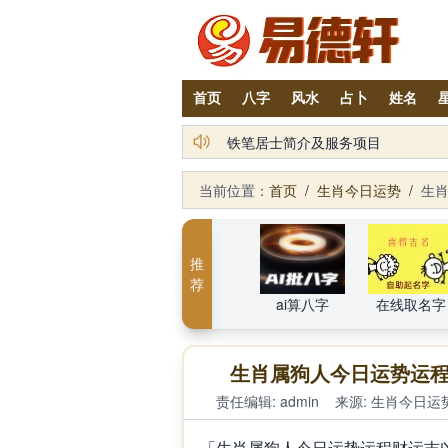
首页
八字
风水
占卜
姓名
铁笔居士简介及服务项目
2026丙午年铁笔居士精批年运说明
当前位置：
首页
/
生肖今日运势
/
生肖
推
荐
ai算八字
在线取名字
生肖属狗人今日运势运程财
责任编辑: admin
来源:
生肖今日运
「生肖属狗人今日运势运程财运吉凶（