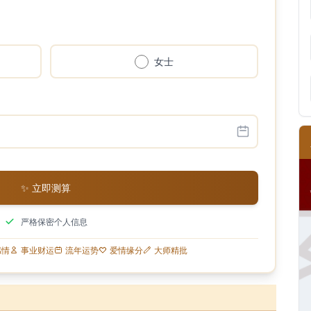
女士
✨ 立即测算
严格保密个人信息
感情
事业财运
流年运势
爱情缘分
大师精批