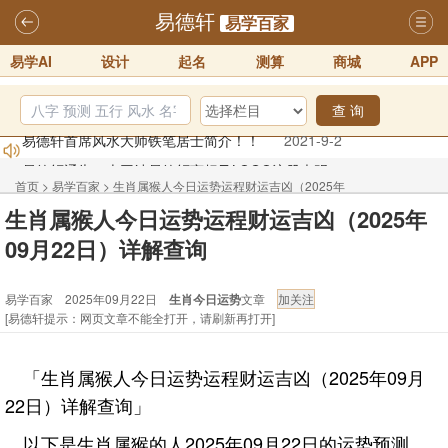
易德轩
易学百家
易学AI
设计
起名
测算
商城
APP
查 询
易德轩首席风水大师铁笔居士简介！！
2021-9-2
易德轩通告：本网站易德轩商标及LOGO注册声明
2021-9-7
易德轩易学ai，ai批八字紫微命理相学，ai智能体客服系统开通，欢迎
首页
>
易学百家
>
生肖属猴人今日运势运程财运吉凶（2025年
体验！！
2025-07-01
生肖属猴人今日运势运程财运吉凶（2025年
09月22日）详解查询
易德轩网重构及升能完成，欢迎大家来体验新程序及感觉！！
09月22日）详解查询
2025-07-01
易学百家 2025年09月22日
生肖今日运势
文章
2026年化太岁锦囊属马、鼠、牛、龙、兔、狗、鸡生肖化太岁开始预
[易德轩提示：网页文章不能全打开，请刷新再打开]
订！！
2025-10-01
2026丙午年铁笔居士精批年运说明
2025-10-12
「生肖属猴人今日运势运程财运吉凶（2025年09月
22日）详解查询」
以下是生肖属猴的人2025年09月22日的运势预测。