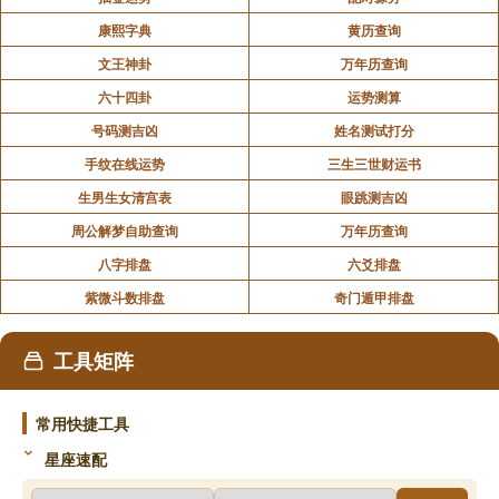
康熙字典
黄历查询
文王神卦
万年历查询
六十四卦
运势测算
号码测吉凶
姓名测试打分
手纹在线运势
三生三世财运书
生男生女清宫表
眼跳测吉凶
周公解梦自助查询
万年历查询
八字排盘
六爻排盘
紫微斗数排盘
奇门遁甲排盘
工具矩阵
常用快捷工具
星座速配