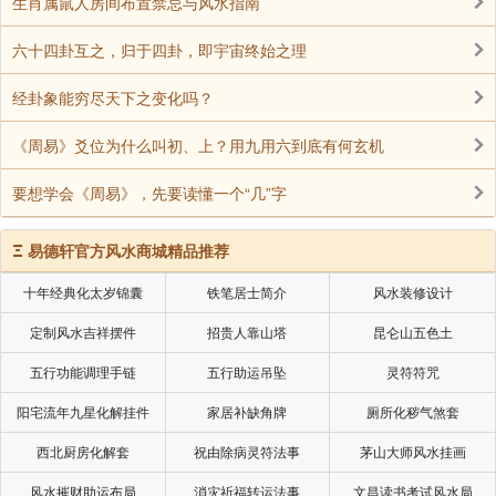
生肖属鼠人房间布置禁忌与风水指南
六十四卦互之，归于四卦，即宇宙终始之理
经卦象能穷尽天下之变化吗？
《周易》爻位为什么叫初、上？用九用六到底有何玄机
要想学会《周易》，先要读懂一个“几”字
Ξ
易德轩官方风水商城精品推荐
十年经典化太岁锦囊
铁笔居士简介
风水装修设计
定制风水吉祥摆件
招贵人靠山塔
昆仑山五色土
五行功能调理手链
五行助运吊坠
灵符符咒
阳宅流年九星化解挂件
家居补缺角牌
厕所化秽气煞套
西北厨房化解套
祝由除病灵符法事
茅山大师风水挂画
风水摧财助运布局
消灾祈福转运法事
文昌读书考试风水局