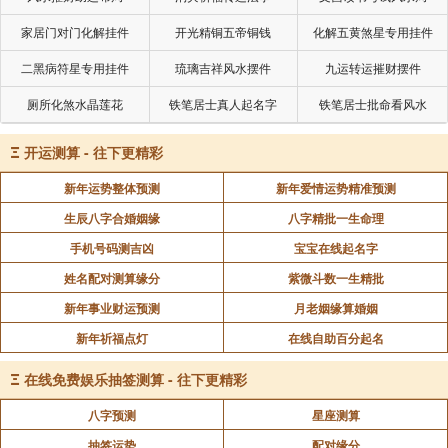
家居门对门化解挂件
开光精铜五帝铜钱
化解五黄煞星专用挂件
二黑病符星专用挂件
琉璃吉祥风水摆件
九运转运摧财摆件
厕所化煞水晶莲花
铁笔居士真人起名字
铁笔居士批命看风水
Ξ
开运测算 - 往下更精彩
新年运势整体预测
新年爱情运势精准预测
生辰八字合婚姻缘
八字精批一生命理
手机号码测吉凶
宝宝在线起名字
姓名配对测算缘分
紫微斗数一生精批
新年事业财运预测
月老姻缘算婚姻
新年祈福点灯
在线自助百分起名
Ξ
在线免费娱乐抽签测算 - 往下更精彩
八字预测
星座测算
抽签运势
配对缘分