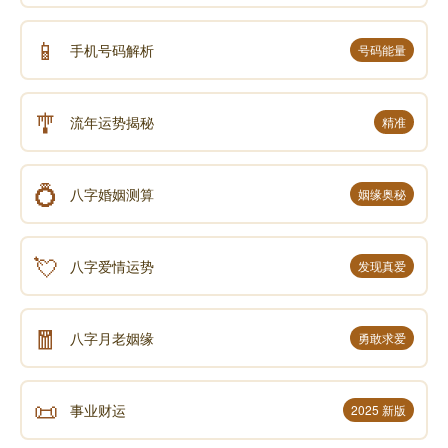
📱
手机号码解析
号码能量
🎐
流年运势揭秘
精准
💍
八字婚姻测算
姻缘奥秘
💘
八字爱情运势
发现真爱
🧧
八字月老姻缘
勇敢求爱
📜
事业财运
2025 新版