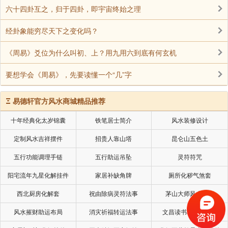
六十四卦互之，归于四卦，即宇宙终始之理
经卦象能穷尽天下之变化吗？
《周易》爻位为什么叫初、上？用九用六到底有何玄机
要想学会《周易》，先要读懂一个“几”字
Ξ
易德轩官方风水商城精品推荐
十年经典化太岁锦囊
铁笔居士简介
风水装修设计
定制风水吉祥摆件
招贵人靠山塔
昆仑山五色土
五行功能调理手链
五行助运吊坠
灵符符咒
阳宅流年九星化解挂件
家居补缺角牌
厕所化秽气煞套
西北厨房化解套
祝由除病灵符法事
茅山大师风水挂画
风水摧财助运布局
消灾祈福转运法事
文昌读书考试风水局