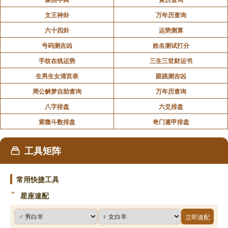
文王神卦
万年历查询
六十四卦
运势测算
号码测吉凶
姓名测试打分
手纹在线运势
三生三世财运书
生男生女清宫表
眼跳测吉凶
周公解梦自助查询
万年历查询
八字排盘
六爻排盘
紫微斗数排盘
奇门遁甲排盘
工具矩阵
常用快捷工具
星座速配
立即速配