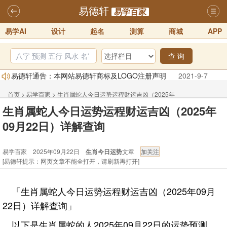
易德轩
易学百家
易学AI
设计
起名
测算
商城
APP
查 询
易德轩通告：本网站易德轩商标及LOGO注册声明
2021-9-7
易德轩易学ai，ai批八字紫微命理相学，ai智能体客服系统开通，欢迎
首页
>
易学百家
>
生肖属蛇人今日运势运程财运吉凶（2025年
体验！！
2025-07-01
生肖属蛇人今日运势运程财运吉凶（2025年
易德轩网重构及升能完成，欢迎大家来体验新程序及感觉！！
09月22日）详解查询
09月22日）详解查询
2025-07-01
2026年化太岁锦囊属马、鼠、牛、龙、兔、狗、鸡生肖化太岁开始预
易学百家 2025年09月22日
生肖今日运势
文章
订！！
2025-10-01
[易德轩提示：网页文章不能全打开，请刷新再打开]
2026丙午年铁笔居士精批年运说明
2025-10-12
易德轩首席风水大师铁笔居士简介！！
2021-9-2
「生肖属蛇人今日运势运程财运吉凶（2025年09月
22日）详解查询」
以下是生肖属蛇的人2025年09月22日的运势预测。