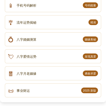
📱
手机号码解析
号码能量
🎐
流年运势揭秘
精准
💍
八字婚姻测算
姻缘奥秘
💘
八字爱情运势
发现真爱
🧧
八字月老姻缘
勇敢求爱
📜
事业财运
2025 新版