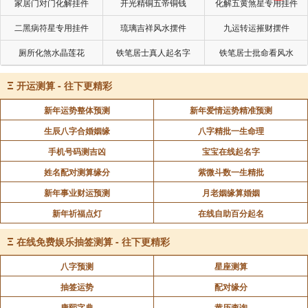
家居门对门化解挂件
开光精铜五帝铜钱
化解五黄煞星专用挂件
二黑病符星专用挂件
琉璃吉祥风水摆件
九运转运摧财摆件
厕所化煞水晶莲花
铁笔居士真人起名字
铁笔居士批命看风水
Ξ
开运测算 - 往下更精彩
新年运势整体预测
新年爱情运势精准预测
生辰八字合婚姻缘
八字精批一生命理
手机号码测吉凶
宝宝在线起名字
姓名配对测算缘分
紫微斗数一生精批
新年事业财运预测
月老姻缘算婚姻
新年祈福点灯
在线自助百分起名
Ξ
在线免费娱乐抽签测算 - 往下更精彩
八字预测
星座测算
抽签运势
配对缘分
康熙字典
黄历查询