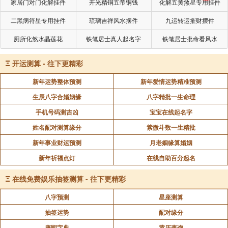
家居门对门化解挂件
开光精铜五帝铜钱
化解五黄煞星专用挂件
二黑病符星专用挂件
琉璃吉祥风水摆件
九运转运摧财摆件
厕所化煞水晶莲花
铁笔居士真人起名字
铁笔居士批命看风水
Ξ
开运测算 - 往下更精彩
新年运势整体预测
新年爱情运势精准预测
生辰八字合婚姻缘
八字精批一生命理
手机号码测吉凶
宝宝在线起名字
姓名配对测算缘分
紫微斗数一生精批
新年事业财运预测
月老姻缘算婚姻
新年祈福点灯
在线自助百分起名
Ξ
在线免费娱乐抽签测算 - 往下更精彩
八字预测
星座测算
抽签运势
配对缘分
康熙字典
黄历查询