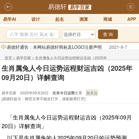
易德轩
易学百家
易学AI
设计
起名
测算
商城
APP
查 询
易德轩通告：本网站易德轩商标及LOGO注册声明
2021-9-7
易德轩易学ai，ai批八字紫微命理相学，ai智能体客服系统开通，欢迎
首页
>
易学百家
>
生肖属兔人今日运势运程财运吉凶（2025年
体验！！
2025-07-01
生肖属兔人今日运势运程财运吉凶（2025年
09月20日）详解查询
易德轩网重构及升能完成，欢迎大家来体验新程序及感觉！！
09月20日）详解查询
2025-07-01
易学百家 2025年09月20日
生肖今日运势
文章
2026年化太岁锦囊属马、鼠、牛、龙、兔、狗、鸡生肖化太岁开始预
[易德轩提示：网页文章不能全打开，请刷新再打开]
订！！
2025-10-01
2026丙午年铁笔居士精批年运说明
2025-10-12
「生肖属兔人今日运势运程财运吉凶（2025年09月
易德轩首席风水大师铁笔居士简介！！
2021-9-2
20日）详解查询」
以下是生肖属兔的人2025年09月20日的运势预测。