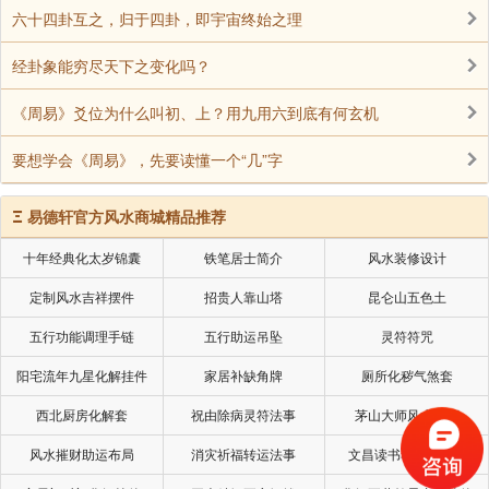
六十四卦互之，归于四卦，即宇宙终始之理
经卦象能穷尽天下之变化吗？
《周易》爻位为什么叫初、上？用九用六到底有何玄机
要想学会《周易》，先要读懂一个“几”字
Ξ
易德轩官方风水商城精品推荐
十年经典化太岁锦囊
铁笔居士简介
风水装修设计
定制风水吉祥摆件
招贵人靠山塔
昆仑山五色土
五行功能调理手链
五行助运吊坠
灵符符咒
阳宅流年九星化解挂件
家居补缺角牌
厕所化秽气煞套
西北厨房化解套
祝由除病灵符法事
茅山大师风水挂画
风水摧财助运布局
消灾祈福转运法事
文昌读书考试风水局