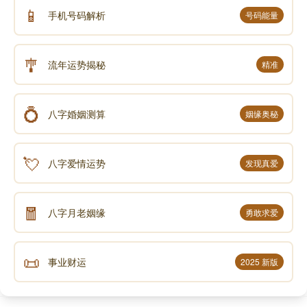
📱
手机号码解析
号码能量
🎐
流年运势揭秘
精准
💍
八字婚姻测算
姻缘奥秘
💘
八字爱情运势
发现真爱
🧧
八字月老姻缘
勇敢求爱
📜
事业财运
2025 新版