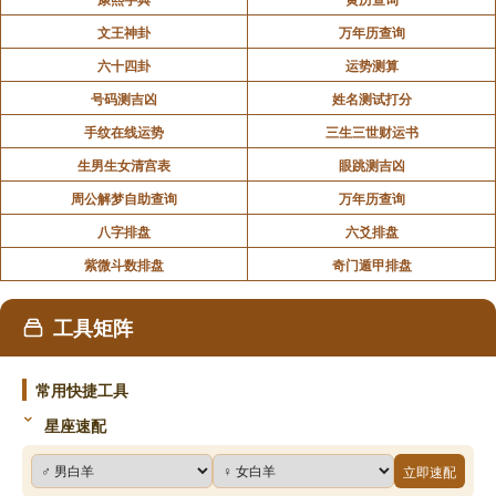
文王神卦
万年历查询
六十四卦
运势测算
号码测吉凶
姓名测试打分
手纹在线运势
三生三世财运书
生男生女清宫表
眼跳测吉凶
周公解梦自助查询
万年历查询
八字排盘
六爻排盘
紫微斗数排盘
奇门遁甲排盘
工具矩阵
常用快捷工具
星座速配
立即速配