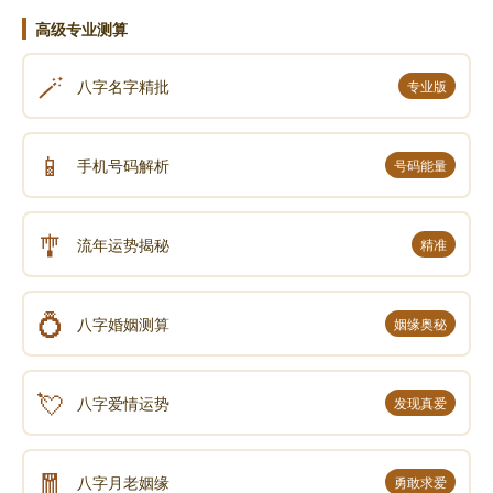
高级专业测算
🪄
八字名字精批
专业版
📱
手机号码解析
号码能量
🎐
流年运势揭秘
精准
💍
八字婚姻测算
姻缘奥秘
💘
八字爱情运势
发现真爱
🧧
八字月老姻缘
勇敢求爱