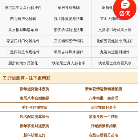
阳宅流年九星化解挂件
家居补缺角牌
厕所化秽气煞套
西北厨房化解套
祝由除病灵符法事
茅山大师风水挂画
风水摧财助运布局
消灾祈福转运法事
文昌读书考试风水局
家居门对门化解挂件
开光精铜五帝铜钱
化解五黄煞星专用挂件
二黑病符星专用挂件
琉璃吉祥风水摆件
九运转运摧财摆件
厕所化煞水晶莲花
铁笔居士真人起名字
铁笔居士批命看风水
Ξ
开运测算 - 往下更精彩
新年运势整体预测
新年爱情运势精准预测
生辰八字合婚姻缘
八字精批一生命理
手机号码测吉凶
宝宝在线起名字
姓名配对测算缘分
紫微斗数一生精批
新年事业财运预测
月老姻缘算婚姻
新年祈福点灯
在线自助百分起名