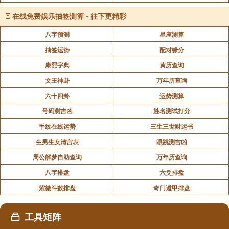
Ξ
在线免费娱乐抽签测算 - 往下更精彩
八字预测
星座测算
抽签运势
配对缘分
康熙字典
黄历查询
文王神卦
万年历查询
六十四卦
运势测算
号码测吉凶
姓名测试打分
手纹在线运势
三生三世财运书
生男生女清宫表
眼跳测吉凶
周公解梦自助查询
万年历查询
八字排盘
六爻排盘
紫微斗数排盘
奇门遁甲排盘
工具矩阵