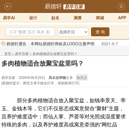
易德轩
易学百家
易学AI
设计
起名
测算
商城
APP
查 询
易德轩通告：本网站易德轩商标及LOGO注册声明
2021-9-7
易德轩易学ai，ai批八字紫微命理相学，ai智能体客服系统开通，欢迎
首页
>
易学百家
>
多肉植物适合放聚宝盆里吗？
体验！！
2025-07-01
多肉植物适合放聚宝盆里吗？
易德轩网重构及升能完成，欢迎大家来体验新程序及感觉！！
易学百家 2026年06月25日
风水吉祥物
文章
2025-07-01
[易德轩提示：网页文章不能全打开，请刷新再打开]
2026年化太岁锦囊属马、鼠、牛、龙、兔、狗、鸡生肖化太岁开始预
订！！
2025-10-01
部分多肉植物适合放入聚宝盆，如钱串景天、帝
2026丙午年铁笔居士精批年运说明
2025-10-12
玉、金钱木等，它们不仅形态或寓意契合“聚财”主题，
易德轩首席风水大师铁笔居士简介！！
2021-9-2
且养护难度适中；而仙人掌、芦荟等对光照或湿度要求
特殊的多肉，以及养护难度高或寓意牵强的“网红品