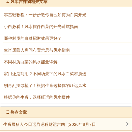
Ξ
风水吉祥物相关文章
二、不适合放入聚宝盆的多肉植物
零基础教程：一步步教你自己如何为白菜开光
小白必看！风水摆件白菜的开光避坑指南
对光照或湿度要求特殊的多肉：
哪种材质的白菜招财效果更好？
仙人掌类：虽然耐旱，但部分品种带刺，可能被视
生肖属鼠人房间布置禁忌与风水指南
为“煞气”，影响财运；且部分仙人掌对光照要求极高，
不适合室内养护。
不同材质白菜的风水能量详解
家用还是商用？不同场景下的风水白菜材质选
芦荟：虽然具有净化空气的作用，但部分品种对湿
别再乱摆绿植了！根据生肖选择你的旺运风水
度要求较高，容易烂根，不适合与聚宝盆搭配。
根据你的生肖，选择旺运的风水摆件
养护难度高的多肉：
Ξ
热点文章
部分“网红”多肉：如某些稀有品种或嫁接品种，养
生肖属猪人今日运势运程财运吉凶（2026年8月7日
护难度高，容易死亡，无法带来长期的好运和财富。