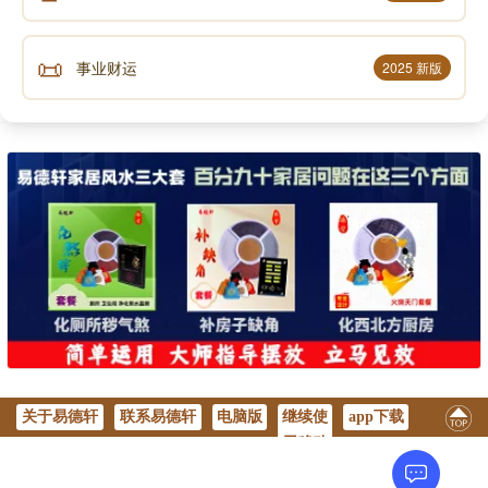
📜
事业财运
2025 新版
关于易德轩
联系易德轩
电脑版
继续使
app下载
用移动
版