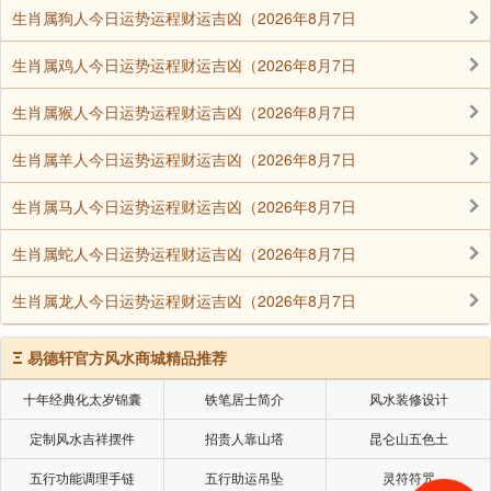
生肖属狗人今日运势运程财运吉凶（2026年8月7日
寓意牵强或实际效果不佳的多肉：
生肖属鸡人今日运势运程财运吉凶（2026年8月7日
某些观花多肉：花期短暂，难以持续带来好运和财
生肖属猴人今日运势运程财运吉凶（2026年8月7日
富的象征意义。
生肖属羊人今日运势运程财运吉凶（2026年8月7日
形态过于奇特的多肉：如某些形状扭曲或尖锐的多
生肖属马人今日运势运程财运吉凶（2026年8月7日
肉，可能不符合“聚宝盆”的和谐氛围。
生肖属蛇人今日运势运程财运吉凶（2026年8月7日
生肖属龙人今日运势运程财运吉凶（2026年8月7日
声明：部分内容来于网络，如有侵权，请联系我们删除！以上内容，并
不代表易德轩观点。
Ξ
易德轩官方风水商城精品推荐
十年经典化太岁锦囊
铁笔居士简介
风水装修设计
定制风水吉祥摆件
招贵人靠山塔
昆仑山五色土
五行功能调理手链
五行助运吊坠
灵符符咒