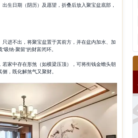
出生日期（阴历）及愿望，折叠后放入聚宝盆底部，
只进不出，将聚宝盆置于其前方，并在盆内加水、加
“吸纳-聚留”的财富闭环。
若家中存在形煞（如横梁压顶），可将衔钱金蟾头朝
其侧，既化解煞气又聚财。