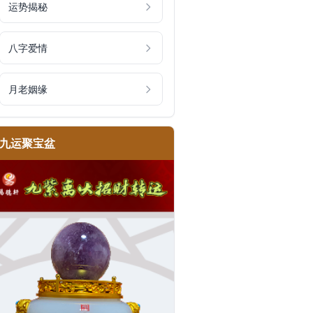
运势揭秘
八字爱情
月老姻缘
九运聚宝盆