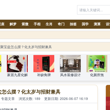
星座
解梦
紫微
手相
生肖
奇门
抽签
国学
测算
设
年聚宝盆怎么摆？化太岁与招财兼具
家居九星化解
补缺角牌
风水装修设计
化厕所煞
盆怎么摆？化太岁与招财兼具
专题文章
浏览次数: 189
更新日期: 2026-06-07 16:19
与招财兼具