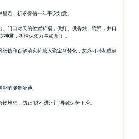
星君，祈求保佑一年平安如意。
、门口对天的位置祈福，供灯、供香烛、跪拜，并口
岁神君，祈请保佑万事如意”）。
纸钱和百解消灾符放入聚宝盆焚化，灰烬可种花或倒
影响能量流通。
堆积，防止“财不进污门”导致运势下滑。