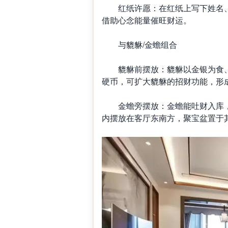
红纸许愿：在红纸上写下姓名、
借助心念能量催旺财运。
与貔貅/金蟾组合
貔貅前摆放：貔貅以金银为食、
硬币，可扩大貔貅的招财功能，形成
金蟾旁摆放：金蟾能吐财入库，
内摆放在客厅东南方，聚宝盆置于