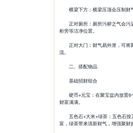
横梁下方：横梁压顶会压制财气
正对厕所：厕所污秽之气会污染
柜旁等洁净位置。
正对大门：财气易外泄，可将聚
流。
二、搭配物品
基础招财组合
硬币+元宝：在聚宝盆内放置6个
财富满满。
五色石+大米+绿茶：五色石按五
富，绿茶带来清新财气，增强聚财