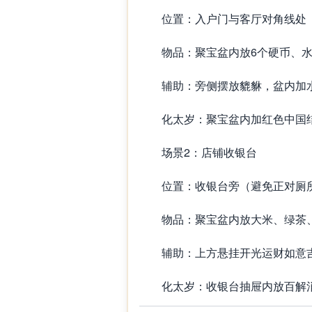
位置：入户门与客厅对角线处（
物品：聚宝盆内放6个硬币、水
辅助：旁侧摆放貔貅，盆内加水
化太岁：聚宝盆内加红色中国结
场景2：店铺收银台
位置：收银台旁（避免正对厕所
物品：聚宝盆内放大米、绿茶
辅助：上方悬挂开光运财如意
化太岁：收银台抽屉内放百解消