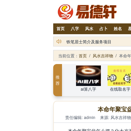
首页
八字
风水
占卜
姓名
铁笔居士简介及服务项目
当前位置：
首页
/
风水吉祥物
/
本命
推
荐
ai算八字
在线取名字
本命年聚宝
责任编辑: admin
来源:
风水吉祥物
本命年聚宝盆怎么摆？化太岁