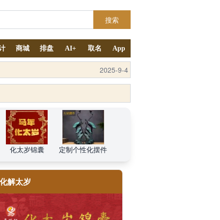
搜索
计
商城
排盘
AI+
取名
App
2025-9-4
化太岁锦囊
定制个性化摆件
化解太岁