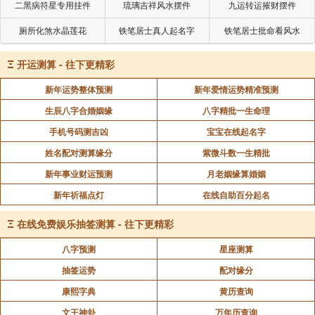
二黑病符星专用挂件
琉璃吉祥风水摆件
九运转运摧财摆件
厕所化煞水晶莲花
铁笔居士真人起名字
铁笔居士批命看风水
Ξ
开运测算 - 往下更精彩
新年运势整体预测
新年爱情运势精准预测
生辰八字合婚姻缘
八字精批一生命理
手机号码测吉凶
宝宝在线起名字
姓名配对测算缘分
紫微斗数一生精批
新年事业财运预测
月老姻缘算婚姻
新年祈福点灯
在线自助百分起名
Ξ
在线免费娱乐抽签测算 - 往下更精彩
八字预测
星座测算
抽签运势
配对缘分
康熙字典
黄历查询
文王神卦
万年历查询