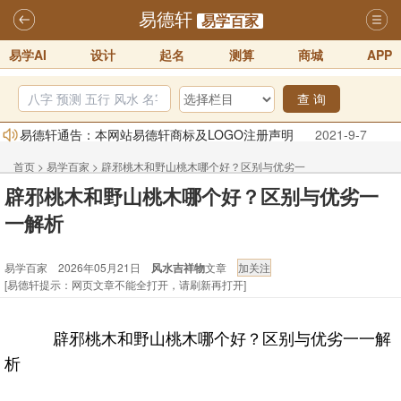
易德轩
易学百家
易学AI
设计
起名
测算
商城
APP
查 询
易德轩通告：本网站易德轩商标及LOGO注册声明
2021-9-7
易德轩易学ai，ai批八字紫微命理相学，ai智能体客服系统开通，欢迎
首页
>
易学百家
>
辟邪桃木和野山桃木哪个好？区别与优劣一
体验！！
2025-07-01
辟邪桃木和野山桃木哪个好？区别与优劣一
易德轩网重构及升能完成，欢迎大家来体验新程序及感觉！！
一解析
一解析
2025-07-01
2026年化太岁锦囊属马、鼠、牛、龙、兔、狗、鸡生肖化太岁开始预
易学百家 2026年05月21日
风水吉祥物
文章
订！！
2025-10-01
[易德轩提示：网页文章不能全打开，请刷新再打开]
2026丙午年铁笔居士精批年运说明
2025-10-12
易德轩首席风水大师铁笔居士简介！！
2021-9-2
辟邪桃木和野山桃木哪个好？区别与优劣一一解
析