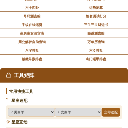
六十四卦
运势测算
号码测吉凶
姓名测试打分
手纹在线运势
三生三世财运书
生男生女清宫表
眼跳测吉凶
周公解梦自助查询
万年历查询
八字排盘
六爻排盘
紫微斗数排盘
奇门遁甲排盘
工具矩阵
常用快捷工具
星座速配
立即速配
星座互动