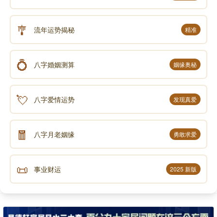
🎐
流年运势揭秘
精准
💍
八字婚姻测算
姻缘奥秘
💘
八字爱情运势
发现真爱
🧧
八字月老姻缘
勇敢求爱
📜
事业财运
2025 新版