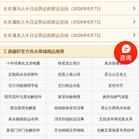
生肖属马人今日运势运程财运吉凶（2026年8月7日
生肖属蛇人今日运势运程财运吉凶（2026年8月7日
生肖属龙人今日运势运程财运吉凶（2026年8月7日
Ξ
易德轩官方风水商城精品推荐
十年经典化太岁锦囊
铁笔居士简介
风水装修设计
定制风水吉祥摆件
招贵人靠山塔
昆仑山五色土
五行功能调理手链
五行助运吊坠
灵符符咒
阳宅流年九星化解挂件
家居补缺角牌
厕所化秽气煞套
西北厨房化解套
祝由除病灵符法事
茅山大师风水挂画
风水摧财助运布局
消灾祈福转运法事
文昌读书考试风水局
家居门对门化解挂件
开光精铜五帝铜钱
化解五黄煞星专用挂件