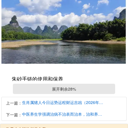
朱砂手链的使用和保养
展开剩余28%
朱砂手链不仅仅是一种装饰品，它还可以作为文玩
手链使用。盘玩手链是很重要的一步，可以清洁手链表
生肖属猪人今日运势运程财运吉凶（2026年8月7日）详解查询
上一篇：
面的腊层和脏色，并进行抛光处理。为了保持手链的光
中医养生学强调治病不治表而治本，治和养兼顾是有必要的
下一篇：
泽，可以涂抹一层矿物油。同时，需要注意避免与铁器
和磁器接触，避免高温和水分，以防止手链损坏。在夏