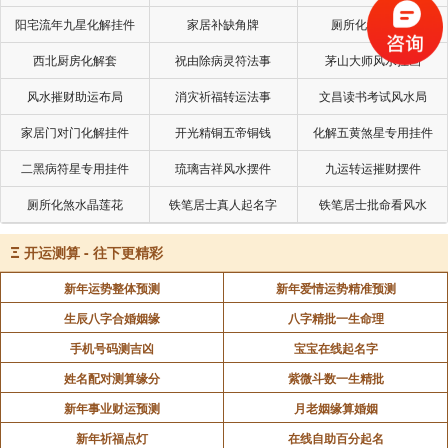
阳宅流年九星化解挂件
家居补缺角牌
厕所化秽气煞套
西北厨房化解套
祝由除病灵符法事
茅山大师风水挂画
风水摧财助运布局
消灾祈福转运法事
文昌读书考试风水局
家居门对门化解挂件
开光精铜五帝铜钱
化解五黄煞星专用挂件
二黑病符星专用挂件
琉璃吉祥风水摆件
九运转运摧财摆件
厕所化煞水晶莲花
铁笔居士真人起名字
铁笔居士批命看风水
Ξ
开运测算 - 往下更精彩
新年运势整体预测
新年爱情运势精准预测
生辰八字合婚姻缘
八字精批一生命理
手机号码测吉凶
宝宝在线起名字
姓名配对测算缘分
紫微斗数一生精批
新年事业财运预测
月老姻缘算婚姻
新年祈福点灯
在线自助百分起名