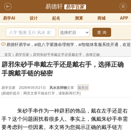
易德轩
易学百家
易学AI
设计
起名
测算
商城
APP
查 询
易德轩易学ai，ai批八字紫微命理相学，ai智能体客服系统开通，欢迎
体验！！
2025-07-01
首页
>
易学百家
>
辟邪朱砂手串戴左手还是戴右手，选择正确
易德轩网重构及升能完成，欢迎大家来体验新程序及感觉！！
辟邪朱砂手串戴左手还是戴右手，选择正确
手腕戴手链的秘密
2025-07-01
手腕戴手链的秘密
2026年化太岁锦囊属马、鼠、牛、龙、兔、狗、鸡生肖化太岁开始预
易学百家 2026年05月21日
风水吉祥物
文章
订！！
2025-10-01
[易德轩提示：网页文章不能全打开，请刷新再打开]
2026丙午年铁笔居士精批年运说明
2025-10-12
易德轩首席风水大师铁笔居士简介！！
2021-9-2
朱砂手串作为一种辟邪的饰品，戴在左手还是右
易德轩通告：本网站易德轩商标及LOGO注册声明
2021-9-7
手？这个问题困扰着很多人。事实上，佩戴朱砂手串需
要考虑到一些因素。本文将为您揭示正确的戴手链方