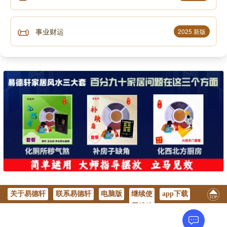
📜
事业财运
2025 新版
关于易德轩
联系易德轩
电脑版
继续使
app下载
用移动
版