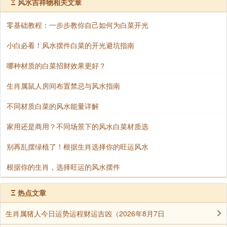
Ξ
风水吉祥物相关文章
季，朱砂手链容易掉色，可以适当间隔佩戴，放在阴凉
处存放。保持手链的干燥和清洁也是很重要的。
零基础教程：一步步教你自己如何为白菜开光
小白必看！风水摆件白菜的开光避坑指南
辟邪朱砂手串戴左手还是戴右手，这是一个让很多
哪种材质的白菜招财效果更好？
人困惑的问题。根据朱砂手串的功效和女生的习俗，建
议戴在左手或右手。无论是哪只手，佩戴朱砂手串都应
生肖属鼠人房间布置禁忌与风水指南
该注意细节，尊重传统和个人喜好，并做好手链的使用
不同材质白菜的风水能量详解
和保养。这样，您才能充分发挥手链的辟邪功效，保护
自己的身体和心灵。
家用还是商用？不同场景下的风水白菜材质选
别再乱摆绿植了！根据生肖选择你的旺运风水
声明：部分内容来于网络，如有侵权，请联系我们删除！以上内容，并
根据你的生肖，选择旺运的风水摆件
不代表易德轩观点。
Ξ
热点文章
生肖属猪人今日运势运程财运吉凶（2026年8月7日