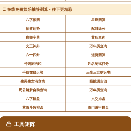
Ξ
在线免费娱乐抽签测算 - 往下更精彩
八字预测
星座测算
抽签运势
配对缘分
康熙字典
黄历查询
文王神卦
万年历查询
六十四卦
运势测算
号码测吉凶
姓名测试打分
手纹在线运势
三生三世财运书
生男生女清宫表
眼跳测吉凶
周公解梦自助查询
万年历查询
八字排盘
六爻排盘
紫微斗数排盘
奇门遁甲排盘
工具矩阵