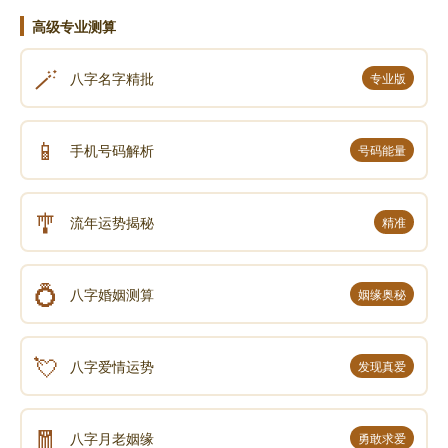
高级专业测算
🪄
八字名字精批
专业版
📱
手机号码解析
号码能量
🎐
流年运势揭秘
精准
💍
八字婚姻测算
姻缘奥秘
💘
八字爱情运势
发现真爱
🧧
八字月老姻缘
勇敢求爱