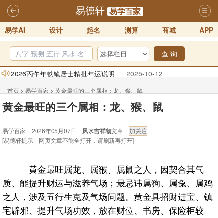
易德轩
易学百家
易学AI
设计
起名
测算
商城
APP
查 询
2026丙午年铁笔居士精批年运说明
2025-10-12
易德轩首席风水大师铁笔居士简介！！
2021-9-2
首页
>
易学百家
>
黄金最旺的三个属相：龙、猴、鼠
易德轩通告：本网站易德轩商标及LOGO注册声明
2021-9-7
黄金最旺的三个属相：龙、猴、鼠
易德轩易学ai，ai批八字紫微命理相学，ai智能体客服系统开通，欢迎
易学百家 2026年05月07日
风水吉祥物
文章
体验！！
2025-07-01
[易德轩提示：网页文章不能全打开，请刷新再打开]
易德轩网重构及升能完成，欢迎大家来体验新程序及感觉！！
2025-07-01
黄金最旺属龙、属猴、属鼠之人，因契合其气
2026年化太岁锦囊属马、鼠、牛、龙、兔、狗、鸡生肖化太岁开始预
质、能提升财运与滋养气场；最忌讳属狗、属兔、属鸡
订！！
2025-10-01
之人，涉及五行生克及气场问题。黄金具招财进宝、镇
宅辟邪、提升气场功效，放在财位、书房、保险柜较