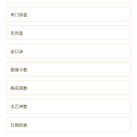
金，能够有效去除表面的污垢，使其恢复原本的光泽。
光泽亮丽的黄金能够更好地与周围环境产生积极互动，
奇门排盘
持续向外散发正能量，增强其在风水方面的积极效果。
玄排盘
避免随意丢弃或损坏：黄金在风水中被视为珍贵且
具有强大能量的物品，随意丢弃或损坏黄金被认为会对
金口诀
个人或家庭的好运和福气造成严重破坏。如果黄金饰品
不慎损坏，不应随意丢弃，而应及时进行修复；对于一
紫微斗数
些无法修复的黄金物品，也可选择将其熔铸重新加工。
通过这种方式，延续黄金所承载的积极能量，确保其为
梅花易数
生活带来的福气和好运得以持续。
太乙神数
黄金和黄铜的简单鉴别
看色泽：黄金呈现出独特而均匀的金黄色，其明亮
日期转换
且柔和的光泽能够更好地吸收和反射周围环境中的正能