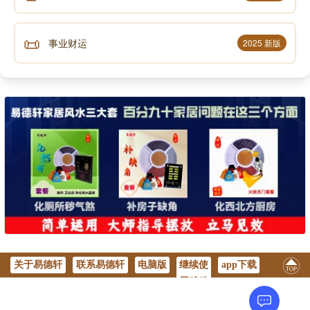
用手掂：黄金因其较高的密度，在相同体积的情况
📜
事业财运
2025 新版
下比黄铜重很多。当用手掂量时，黄金会给人一种明显
的沉重感，这种沉重感在风水层面代表着强大的能量和
气场。就像一个拥有深厚底蕴的人，能够承载更多的机
遇和好运。而黄铜相对较轻，拿在手中感觉较为轻盈，
这暗示着其气场相对薄弱，在风水上对运势的提升和吸
引财富的能力相对较弱 。
声明：部分内容来于网络，如有侵权，请联系我们删除！以上内容，并
不代表易德轩观点。
关于易德轩
联系易德轩
电脑版
继续使
app下载
用移动
版