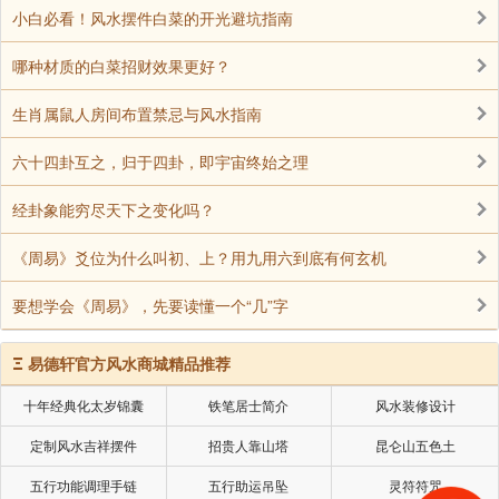
小白必看！风水摆件白菜的开光避坑指南
哪种材质的白菜招财效果更好？
生肖属鼠人房间布置禁忌与风水指南
六十四卦互之，归于四卦，即宇宙终始之理
经卦象能穷尽天下之变化吗？
《周易》爻位为什么叫初、上？用九用六到底有何玄机
镇宅辟邪：黄金具有纯阳之气，这种属性使其在风
要想学会《周易》，先要读懂一个“几”字
水中具备抵御邪气的特殊能力。当在家中合理位置摆放
黄金时，它能够形成一个强大的气场护盾，有效阻挡外
Ξ
易德轩官方风水商城精品推荐
界负面能量的入侵。例如，在大门附近的玄关处放置寓
十年经典化太岁锦囊
铁笔居士简介
风水装修设计
意吉祥的黄金饰品，可守护家宅的安宁，为居住者营造
定制风水吉祥摆件
招贵人靠山塔
昆仑山五色土
一个安全、祥和的居住环境。
五行功能调理手链
五行助运吊坠
灵符符咒