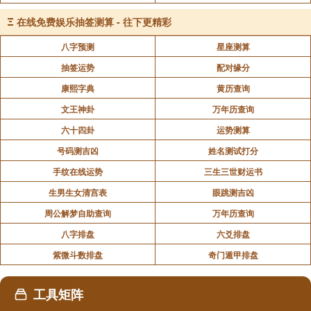
Ξ
在线免费娱乐抽签测算 - 往下更精彩
书房：书房不仅是知识学习的空间，在风水中更是
八字预测
星座测算
文昌位的关键所在，与事业发展和学业进步紧密相连。
将黄金巧妙地放置在书房的书桌或书柜上，能够借助黄
抽签运势
配对缘分
金的能量提升文昌运。对于学生而言，有助于激发学习
康熙字典
黄历查询
灵感，提高学习效率，在学业上取得更优异的成绩；对
文王神卦
万年历查询
于职场人士来说，则能增强工作中的创造力和决策能
六十四卦
运势测算
力，助力事业更上一层楼。
号码测吉凶
姓名测试打分
手纹在线运势
三生三世财运书
保险柜：将黄金存放在家中专门的保险柜内，具有
生男生女清宫表
眼跳测吉凶
双重重要意义。一方面，保险柜坚固的构造为黄金提供
周公解梦自助查询
万年历查询
了可靠的安全保障，防止其遭受盗窃或损坏；另一方
八字排盘
六爻排盘
面，从风水角度看，保险柜封闭的空间能够让黄金的能
紫微斗数排盘
奇门遁甲排盘
量充分汇聚，形成一个稳定而强大的财富气场，象征着
家庭财富能够持续积累且不轻易流失，为家庭经济的长
工具矩阵
期稳定发展提供有力支持。