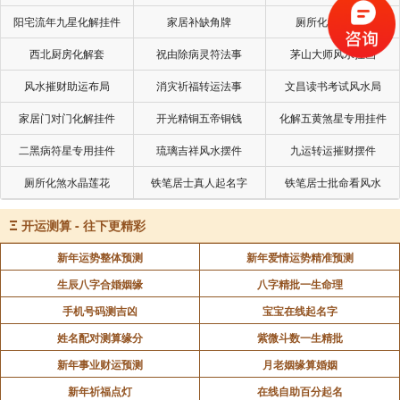
提升气场：佩戴黄金饰品能够显著提升个人的外在
阳宅流年九星化解挂件
家居补缺角牌
厕所化秽气煞套
形象和内在气质，让人在举手投足间展现出自信与魅
西北厨房化解套
祝由除病灵符法事
茅山大师风水挂画
力。在社交场合中，这种由内而外散发的自信与独特魅
力更容易吸引他人的关注，从而吸引贵人主动靠近。对
风水摧财助运布局
消灾祈福转运法事
文昌读书考试风水局
于职场人士而言，贵人的助力往往能为事业发展开辟新
家居门对门化解挂件
开光精铜五帝铜钱
化解五黄煞星专用挂件
的道路，进而提升个人的整体运势。
二黑病符星专用挂件
琉璃吉祥风水摆件
九运转运摧财摆件
厕所化煞水晶莲花
铁笔居士真人起名字
铁笔居士批命看风水
黄金放在哪里比较旺
Ξ
开运测算 - 往下更精彩
财位：客厅作为家庭活动的核心区域，其对角线角
新年运势整体预测
新年爱情运势精准预测
落大多被风水师认定为财位所在。在这个关键位置精心
生辰八字合婚姻缘
八字精批一生命理
放置黄金物品，如造型精致的小金条或象征财富的金元
宝，能够有效激活财位的潜在能量，形成一个强大的财
手机号码测吉凶
宝宝在线起名字
富聚集磁场。随着时间的推移，这个磁场将持续发挥作
姓名配对测算缘分
紫微斗数一生精批
用，促进家庭财富的稳定增长，为家庭成员带来更多的
新年事业财运预测
月老姻缘算婚姻
经济收益。
新年祈福点灯
在线自助百分起名