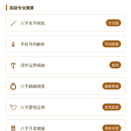
量。在风水寓意中，这种完美的色泽象征着财富与好运
高级专业测算
的稳固和持久，仿佛是一个强大的能量接收器和发射
器。相比之下，黄铜的颜色相对较暗，且黄中带有微微
🪄
八字名字精批
专业版
的红色调，光泽也较为暗淡，缺乏黄金那种耀眼的质
感。从风水角度来看，这暗示着黄铜的气场相对较弱，
📱
手机号码解析
号码能量
在吸引和聚集正能量方面的能力不足。
听声音：当将黄金和黄铜分别抛落在坚硬的地面上
🎐
流年运势揭秘
精准
时，两者发出的声音具有明显差异。黄金落地时发出的
声音沉闷且无明显音韵，这种声音特性在风水上象征着
💍
其气场的稳定和坚实，犹如根基牢固的建筑，能够抵御
八字婚姻测算
姻缘奥秘
外界的各种干扰。而黄铜落地声音清脆响亮，且带有明
显的音韵，这表明其气场虽然相对活跃，但缺乏黄金那
💘
八字爱情运势
发现真爱
种沉稳的特质。在风水寓意中，过于活跃而不稳定的气
场可能会导致运势的波动，相对而言在风水层面稍显逊
🧧
色。
八字月老姻缘
勇敢求爱