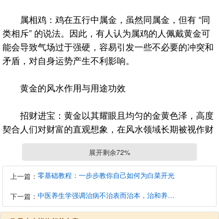
属相鸡：鸡在五行中属金，虽然同属金，但有 “同
类相斥” 的说法。因此，有人认为属鸡的人佩戴黄金可
能会导致气场过于强硬，容易引发一些不必要的冲突和
矛盾，对自身运势产生不利影响。
黄金的风水作用与用途功效
招财进宝：黄金以其耀眼且均匀的金黄色泽，高度
契合人们对财富的直观想象，在风水领域长期被视作财
运的关键象征。从能量角度而言，它能够与个人或家庭
展开剩余72%
的财富气场产生积极共鸣。比如，从事商业经营的企业
主，在办公室显眼位置摆放精心设计的黄金摆件，能营
零基础教程：一步步教你自己如何为白菜开光
上一篇：
造出强大的财富磁场，吸引更多商业机会，助力业务稳
中医养生学强调治病不治表而治本，治和养兼顾是有必要的
健拓展，实现财富的有效积累。
下一篇：