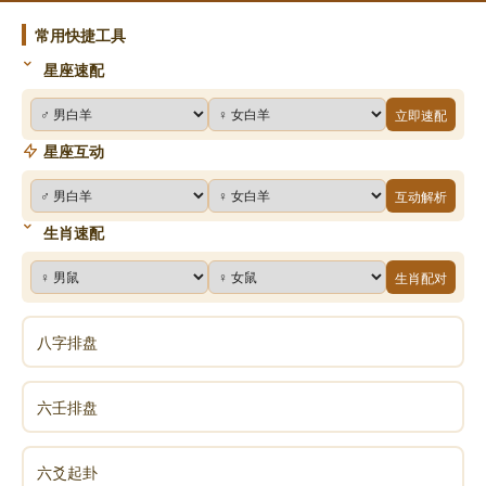
常用快捷工具
黄金注意事项和保养方法
星座速配
避免与尖锐物品接触：在风水理念中，尖锐物品被
立即速配
认为带有不稳定的气场，容易对黄金原本和谐、稳定的
星座互动
气场造成破坏。因此，在日常生活中，无论是佩戴黄金
饰品还是存放黄金物品，都应格外注意将其与尖锐的金
互动解析
属制品、宝石等分开存放。例如，不要将黄金项链与带
生肖速配
尖刺的胸针放置在同一个首饰盒中，以免刮擦造成黄金
生肖配对
表面损伤，确保黄金气场的完整性，使其风水效力得以
持续发挥。
八字排盘
定期清洁：保持黄金的洁净程度是充分发挥其风水
六壬排盘
作用的重要环节。随着时间的推移，黄金表面会不可避
免地沾染灰尘、污垢等杂质，这些杂质会在一定程度上
阻碍黄金正能量的散发。定期使用柔软的布轻轻擦拭黄
六爻起卦