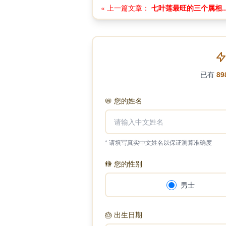
« 上一篇文章：
七叶莲最旺的三个属相..
已有
89
📛
您的姓名
* 请填写真实中文姓名以保证测算准确度
🚻
您的性别
男士
🎂
出生日期