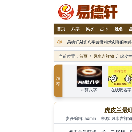
首页
八字
风水
占卜
姓名
铁笔居士简介及服务项目
当前位置：
首页
/
风水吉祥物
/
虎皮
推
荐
ai算八字
在线取名字
虎皮兰最
责任编辑: admin
来源:
风水吉祥物
虎皮兰最旺虎、龙、马属相，可