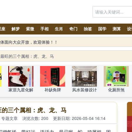
星座
解梦
紫微
手相
生肖
奇门
抽签
国学
测算
设
兰最旺的三个属相：虎、龙、马
家居九星化解
补缺角牌
风水装修设计
化厕所煞
旺的三个属相：虎、龙、马
专题文章
浏览次数: 200
更新日期: 2026-05-04 16:14
增气场、带好运、添活力。最忌猴、蛇、鸡属相，因