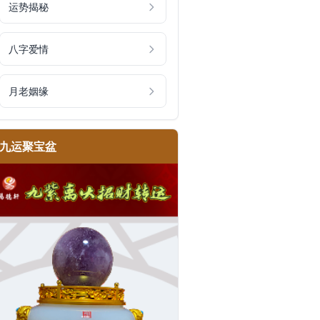
运势揭秘
八字爱情
月老姻缘
九运聚宝盆