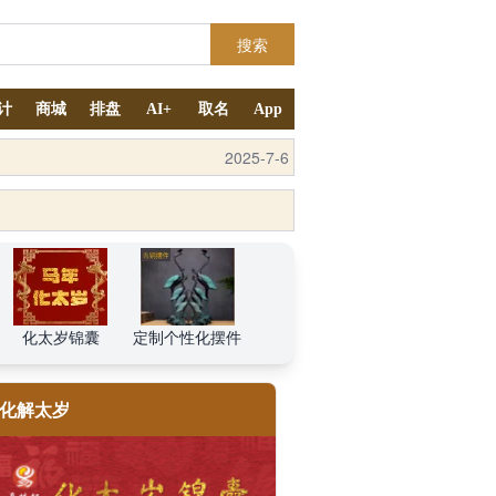
搜索
计
商城
排盘
AI+
取名
App
2025-9-4
化太岁锦囊
定制个性化摆件
化解太岁