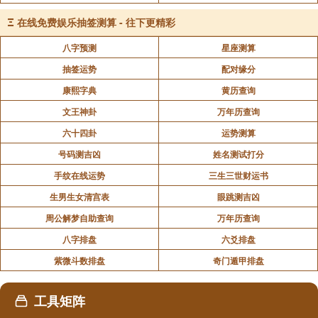
让其充分接受阳光照射，茁壮成长，同时也有阻挡外界
Ξ
在线免费娱乐抽签测算 - 往下更精彩
不良气场进入室内的作用，起到一定的风水屏障效果。
八字预测
星座测算
此外，幸福树在阳台还可以作为一道自然的景观，美化
抽签运势
配对缘分
环境。
康熙字典
黄历查询
文王神卦
万年历查询
幸福树的风水注意事项有哪些
六十四卦
运势测算
避免摆放位置不当
号码测吉凶
姓名测试打分
手纹在线运势
三生三世财运书
忌摆放在阴暗潮湿处：幸福树喜阳，若放置在阴暗
生男生女清宫表
眼跳测吉凶
潮湿的地方，如卫生间、地下室等，会影响其生长，从
周公解梦自助查询
万年历查询
风水角度看，可能导致阴气过重，不利于家中气场，会
八字排盘
六爻排盘
使居住者感到压抑，甚至影响身体健康和运势。
紫微斗数排盘
奇门遁甲排盘
忌摆放在空调出风口或风扇直吹处：空调出风口或
工具矩阵
风扇直吹会使幸福树周围的空气流动过快，温度和湿度