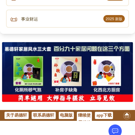
不代表易德轩观点。
📜
事业财运
2025 新版
关于易德轩
联系易德轩
电脑版
继续使
app下载
用移动
版