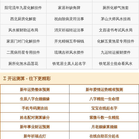
置，将幸福树放置在书房的文昌位上，有助于提升人的
阳宅流年九星化解挂件
家居补缺角牌
厕所化秽气煞套
思维能力和学习效率，对学生的学业进步和上班族的事
西北厨房化解套
祝由除病灵符法事
茅山大师风水挂画
业发展有一定的促进作用。文昌位的确定方法较为复
风水摧财助运布局
消灾祈福转运法事
文昌读书考试风水局
杂，常见的是根据房屋的坐向和主人的生辰八字来推
算。例如，对于坐北朝南的房子，文昌位通常在东北
家居门对门化解挂件
开光精铜五帝铜钱
化解五黄煞星专用挂件
方。
二黑病符星专用挂件
琉璃吉祥风水摆件
九运转运摧财摆件
厕所化煞水晶莲花
铁笔居士真人起名字
铁笔居士批命看风水
卧室：幸福树摆放在卧室中，能够营造出温馨、舒
适的氛围，有助于提升睡眠质量，促进夫妻关系和谐。
Ξ
开运测算 - 往下更精彩
可以将幸福树放置在卧室的角落或窗台边，但要注意避
新年运势整体预测
新年爱情运势精准预测
免影响人的休息和日常活动。同时，由于夜间植物会进
生辰八字合婚姻缘
八字精批一生命理
行呼吸作用，与人争夺氧气，所以卧室摆放的幸福树不
手机号码测吉凶
宝宝在线起名字
宜过大或过多。
姓名配对测算缘分
紫微斗数一生精批
新年事业财运预测
月老姻缘算婚姻
阳台：阳台是房屋与外界连接的重要通道，也是吸
新年祈福点灯
在线自助百分起名
纳阳光和新鲜空气的地方。将幸福树摆放在阳台，能够