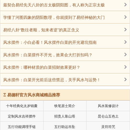
最契合易经先天八卦的古太极阴阳图，有人称为正宗太极
为主人带来财富和好运。
学懂了河图四象的阴阳数理，你就摸到了易经神秘的大门
舒缓情绪：绿色植物对人的情绪有很好的调节作
易经八卦“数往者顺，知来者逆”的真正含义
用，幸福树也不例外。它能让人心情愉悦，缓解压力和
焦虑，从而营造一个良好的心理环境，间接对生活和工
风水摆件：小白必看！风水摆件白菜的开光避坑指南
作产生积极影响。
风水摆件：白菜摆件不开光，效果会大打折扣吗？
幸福树的风水摆放位置
风水摆件：哪种材质的白菜招财效果更好？
客厅财位：客厅的财位是聚财的关键位置，将幸福
风水摆件：白菜开光前后这些禁忌，关乎风水与运势！
树摆放在此处，寓意着财富和幸福的增长。一般来说，
Ξ
易德轩官方风水商城精品推荐
客厅的财位通常在对角线的角落处，具体位置可根据客
厅的户型和门的朝向来确定。在财位摆放幸福树，不仅
十年经典化太岁锦囊
铁笔居士简介
风水装修设计
可以提升财运，还能为客厅增添生机和活力。
定制风水吉祥摆件
招贵人靠山塔
昆仑山五色土
五行功能调理手链
五行助运吊坠
灵符符咒
书房文昌位：文昌位是有利于学业和事业发展的位