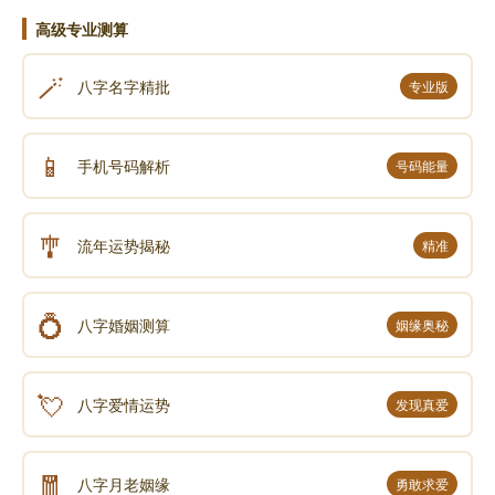
幸福树一般人压不住这种说法是没有科学依据的。
高级专业测算
🪄
幸福树是一种常见的室内观赏植物，在风水学中被
八字名字精批
专业版
认为是一种具有强大生命力的植物，能够带来好运和财
富，寓意着家庭事业的蓬勃发展。它能为家居增添绿
📱
手机号码解析
号码能量
意，其花朵虽小，但色彩斑斓、娇艳欲滴，象征着生活
中的美好与希望。
🎐
流年运势揭秘
精准
从现实角度来看，幸福树的养护需要一定的知识和
技巧，如提供适宜的光照、水分、温度和土壤等条件。
💍
八字婚姻测算
姻缘奥秘
只要掌握了正确的养护方法，大多数人都可以将幸福树
养护得很好，让它茁壮成长，为生活增添生机与美感，
而不存在一般人压不住的情况。
💘
八字爱情运势
发现真爱
🧧
声明：部分内容来于网络，如有侵权，请联系我们删除！以上内容，并
八字月老姻缘
勇敢求爱