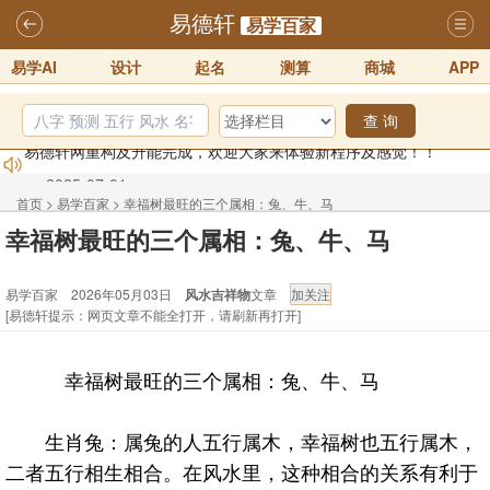
易德轩
易学百家
易学AI
设计
起名
测算
商城
APP
查 询
易德轩网重构及升能完成，欢迎大家来体验新程序及感觉！！
2025-07-01
2026年化太岁锦囊属马、鼠、牛、龙、兔、狗、鸡生肖化太岁开始预
首页
>
易学百家
>
幸福树最旺的三个属相：兔、牛、马
订！！
2025-10-01
幸福树最旺的三个属相：兔、牛、马
2026丙午年铁笔居士精批年运说明
2025-10-12
易学百家 2026年05月03日
风水吉祥物
文章
易德轩首席风水大师铁笔居士简介！！
2021-9-2
[易德轩提示：网页文章不能全打开，请刷新再打开]
易德轩通告：本网站易德轩商标及LOGO注册声明
2021-9-7
易德轩易学ai，ai批八字紫微命理相学，ai智能体客服系统开通，欢迎
幸福树最旺的三个属相：兔、牛、马
体验！！
2025-07-01
生肖兔：属兔的人五行属木，幸福树也五行属木，
二者五行相生相合。在风水里，这种相合的关系有利于