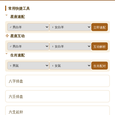
变化较大，这对其生长不利。在风水上，被认为可能会
常用快捷工具
扰乱家中的气场，导致气场不稳定，影响家庭的和谐与
星座速配
稳定。
立即速配
忌摆放在财位上：虽然幸福树有一定的招财寓意，
星座互动
但传统风水认为，财位宜放置一些更具招财属性的物
互动解析
品，如貔貅、金蟾等。将幸福树放在财位，可能会影响
生肖速配
财位的招财效果。
生肖配对
注意植株状态
八字排盘
保持植株健康：健康茂盛的幸福树才能带来良好的
风水气场。若植株出现枯萎、黄叶等情况，应及时处
六壬排盘
理，如修剪枯枝黄叶，改善养护条件使其恢复生机，或
更换新的植株。因为枯萎的植物在风水上被视为衰败的
六爻起卦
象征，会带来不好的气场，影响家庭运势。