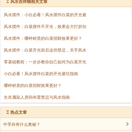
Ξ
风水吉祥物相关文章
风水摆件：小白必看！风水摆件白菜的开光避
风水摆件：白菜摆件不开光，效果会大打折扣
风水摆件：哪种材质的白菜招财效果更好？
风水摆件：白菜开光前后这些禁忌，关乎风水
零基础教程：一步步教你自己如何为白菜开光
风水作用
小白必看！风水摆件白菜的开光避坑指南
改善气场：在风水学说中，植物具有一定的气场和
哪种材质的白菜招财效果更好？
能量。幸福树生命力旺盛，被认为可以调节室内气场，
使气场更加和谐、稳定，有助于提升居住者或办公者的
生肖属鼠人房间布置禁忌与风水指南
运势。
Ξ
热点文章
招财进宝：一些人认为幸福树能够吸引财运，将其
中孚卦有什么奥秘？
摆放在客厅财位等合适的位置，有招财进宝的寓意，可